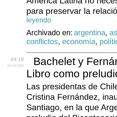
América Latina no neces
para preservar la relaci
leyendo
Archivado en:
argentina
,
as
conflictos
,
economía
,
polít
Bachelet y Ferná
04:18
31
/10
/2009
Libro como preludi
Las presidentas de Chile
Cristina Fernández, inau
Santiago, en la que Arge