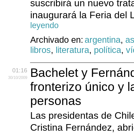
suscribirá un nuevo trat
inaugurará la Feria del 
leyendo
Archivado en:
argentina
,
as
libros
,
literatura
,
política
,
v
Bachelet y Fernánd
01:16
30
/10
/2009
fronterizo único y l
personas
Las presidentas de Chile
Cristina Fernández, abr