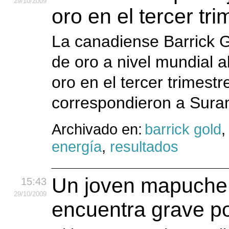
29
/10
/2009
oro en el tercer tri
La canadiense Barrick 
de oro a nivel mundial 
oro en el tercer trimest
correspondieron a Sura
Archivado en:
barrick gold
energía
,
resultados
Un joven mapuche 
15:43
29
/10
/2009
encuentra grave po