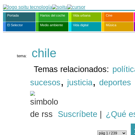
Portada
Hartos del coche
Vida urbana
Cine
El Selector
Medio ambiente
Vida digital
Música
chile
tema:
Temas relacionados:
políti
,
,
sucesos
justicia
deportes
Suscríbete
|
¿Qué e