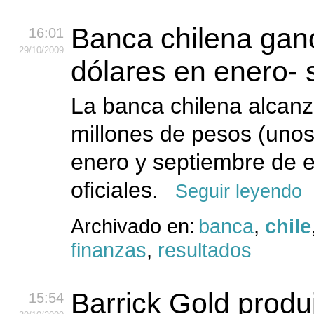
Banca chilena gan
16:01
29
/10
/2009
dólares en enero-
La banca chilena alcanz
millones de pesos (unos
enero y septiembre de e
oficiales.
Seguir leyendo
Archivado en:
banca
,
chile
finanzas
,
resultados
Barrick Gold produ
15:54