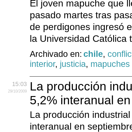
El joven mapuche que ll
pasado martes tras pas
de perdigones ingresó e
la Universidad Católica t
Archivado en:
chile
,
confli
interior
,
justicia
,
mapuches
La producción indus
15:03
29
/10
/2009
5,2% interanual en
La producción industrial
interanual en septiembr