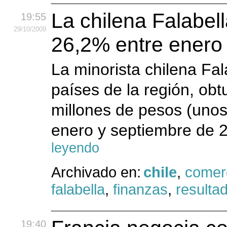
La chilena Falabel
19:55
29
/10
/2009
26,2% entre enero
La minorista chilena Fal
países de la región, ob
millones de pesos (unos
enero y septiembre de 
leyendo
Archivado en:
chile
,
comer
falabella
,
finanzas
,
resulta
19:40