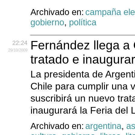
Archivado en:
campaña ele
gobierno
,
política
Fernández llega a 
22:24
29
/10
/2009
tratado e inaugurar
La presidenta de Argenti
Chile para cumplir una vi
suscribirá un nuevo trat
inaugurará la Feria del 
Archivado en:
argentina
,
as