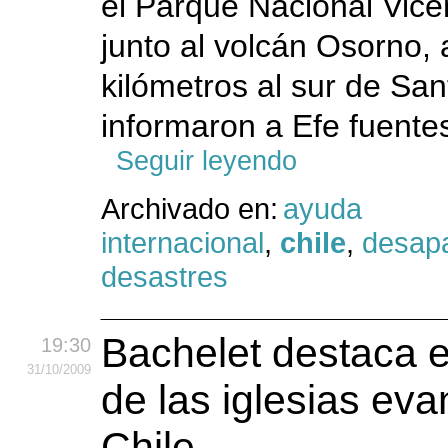
el Parque Nacional Vice
junto al volcán Osorno,
kilómetros al sur de San
informaron a Efe fuentes
Seguir leyendo
Archivado en:
ayuda
internacional
,
chile
,
desapa
desastres
Bachelet destaca e
19:30
31
/10
/2009
de las iglesias eva
Chile