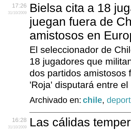
Bielsa cita a 18 j
17:26
31
/10
/2009
juegan fuera de Ch
amistosos en Euro
El seleccionador de Chil
18 jugadores que militan
dos partidos amistosos 
'Roja' disputará entre el
Archivado en:
chile
,
depor
Las cálidas temper
16:28
31
/10
/2009