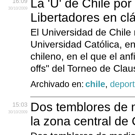
La 'U' de Chile por 
16:09
30
/10
/2009
Libertadores en cl
El Universidad de Chile
Universidad Católica, en 
chileno, en el que el anfi
offs" del Torneo de Claus
Archivado en:
chile
,
depor
Dos temblores de 
15:03
30
/10
/2009
la zona central de 