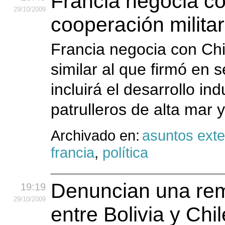
Francia negocia c
29
/10
/2009
cooperación militar 
Francia negocia con Chi
similar al que firmó en 
incluirá el desarrollo i
patrulleros de alta mar 
Archivado en:
asuntos exte
francia
,
política
Denuncian una remo
19:19
29
/10
/2009
entre Bolivia y Chil