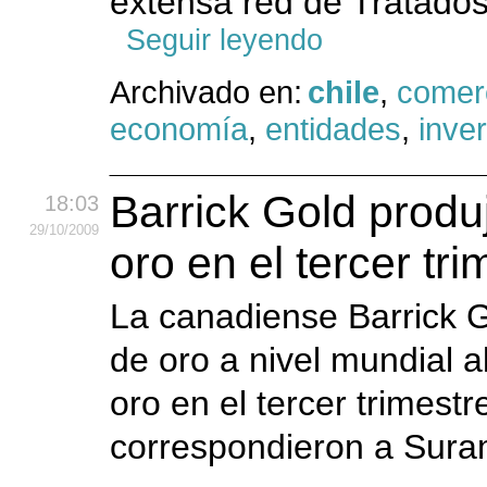
extensa red de Tratados
Seguir leyendo
Archivado en:
chile
,
comer
economía
,
entidades
,
inve
Barrick Gold produ
18:03
29
/10
/2009
oro en el tercer tri
La canadiense Barrick 
de oro a nivel mundial 
oro en el tercer trimest
correspondieron a Sura