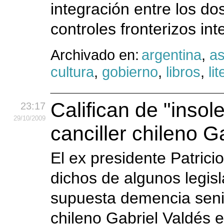
integración entre los do
controles fronterizos int
Archivado en:
argentina
,
as
cultura
,
gobierno
,
libros
,
li
Califican de "insole
23:17
29
/10
/2009
canciller chileno G
El ex presidente Patricio
dichos de algunos legis
supuesta demencia senil 
chileno Gabriel Valdés e