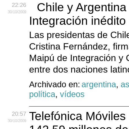
Chile y Argentina
22:26
30
/10
/2009
Integración inédit
Las presidentas de Chile
Cristina Fernández, fir
Maipú de Integración y 
entre dos naciones lati
Archivado en:
argentina
,
as
política
,
vídeos
Telefónica Móviles 
20:57
30
/10
/2009