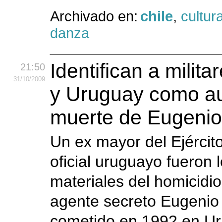
Archivado en:
chile
,
cultur
danza
Identifican a milita
21:50
31
/10
/2009
y Uruguay como au
muerte de Eugenio
Un ex mayor del Ejército
oficial uruguayo fueron 
materiales del homicidio
agente secreto Eugenio 
cometido en 1992 en U