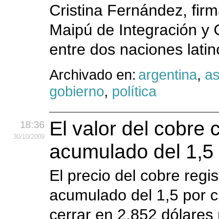
Cristina Fernández, fir
Maipú de Integración y 
entre dos naciones lati
Archivado en:
argentina
,
as
gobierno
,
política
El valor del cobre
18:36
30
/10
/2009
acumulado del 1,5 
El precio del cobre reg
acumulado del 1,5 por c
cerrar en 2,852 dólares 