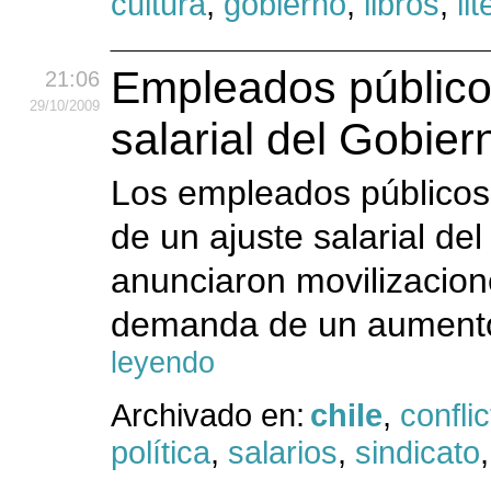
cultura
,
gobierno
,
libros
,
li
Empleados público
21:06
29
/10
/2009
salarial del Gobier
Los empleados públicos
de un ajuste salarial de
anunciaron movilizacio
demanda de un aumento
leyendo
Archivado en:
chile
,
confli
política
,
salarios
,
sindicato