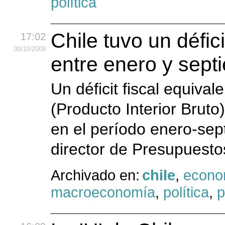
política
Chile tuvo un défici
17:02
30
/10
/2009
entre enero y sep
Un déficit fiscal equival
(Producto Interior Bruto
en el período enero-sep
director de Presupuesto
Archivado en:
chile
,
econo
macroeconomía
,
política
,
p