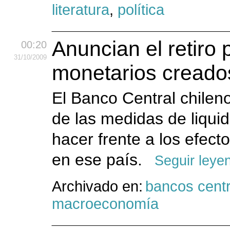
literatura
,
política
Anuncian el retiro 
00:20
31
/10
/2009
monetarios creados 
El Banco Central chilen
de las medidas de liqui
hacer frente a los efecto
en ese país.
Seguir leye
Archivado en:
bancos centr
macroeconomía