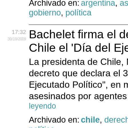
Archivado en:
argentina
,
as
gobierno
,
política
Bachelet firma el 
17:32
30
/10
/2009
Chile el 'Día del Ej
La presidenta de Chile, 
decreto que declara el 
Ejecutado Político", en 
asesinados por agentes 
leyendo
Archivado en:
chile
,
derec