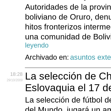
Autoridades de la provi
boliviano de Oruro, den
hitos fronterizos interm
una comunidad de Bolivia
leyendo
Archivado en:
asuntos exte
La selección de Ch
18:28
29
/10
/2009
Eslovaquia el 17 
La selección de fútbol d
del Mundo, jugará un am