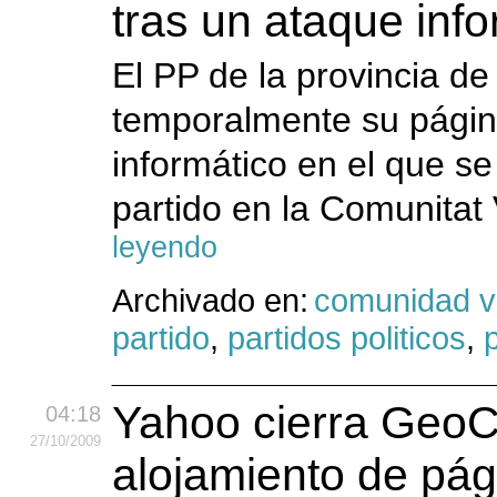
tras un ataque inf
El PP de la provincia d
temporalmente su págin
informático en el que se
partido en la Comunitat 
leyendo
Archivado en:
comunidad v
partido
,
partidos politicos
,
p
Yahoo cierra GeoCit
04:18
27
/10
/2009
alojamiento de pág