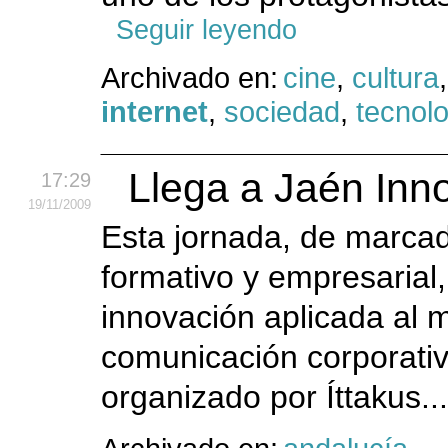
Seguir leyendo
Archivado en:
cine
,
cultura
,
internet
,
sociedad
,
tecnol
Llega a Jaén Inn
17:29
19
/11
/2009
Esta jornada, de marcad
formativo y empresarial
innovación aplicada al m
comunicación corporativ
organizado por Íttakus..