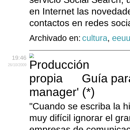
en Internet las novedad
contactos en redes soci
Archivado en:
cultura
,
eeu
19:46
26
/10
/2009
Guía par
manager' (*)
"Cuando se escriba la hi
muy difícil ignorar el g
empresas de comunicaci