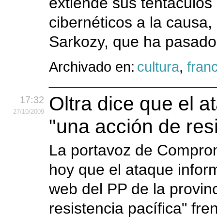
extiende sus tentáculos 
cibernéticos a la causa,
Sarkozy, que ha pasado 
Archivado en:
cultura
,
fran
Oltra dice que el a
17:32
27
/10
/2009
"una acción de resi
La portavoz de Comprom
hoy que el ataque infor
web del PP de la provin
resistencia pacífica" fre