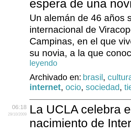
espera de una novi
Un alemán de 46 años s
internacional de Viracop
Campinas, en el que viv
su novia, a la que conoc
leyendo
Archivado en:
brasil
,
cultur
internet
,
ocio
,
sociedad
,
t
La UCLA celebra el
06:18
29
/10
/2009
nacimiento de Inte