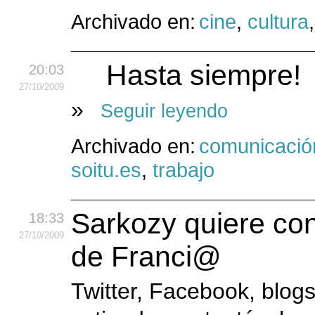
Archivado en:
cine
,
cultura
Hasta siempre!
20:03
27
/10
/2009
»
Seguir leyendo
Archivado en:
comunicació
soitu.es
,
trabajo
Sarkozy quiere con
18:33
27
/10
/2009
de Franci@
Twitter, Facebook, blogs,