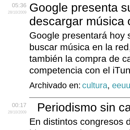
Google presenta su
05:36
28
/10
/2009
descargar música 
Google presentará hoy 
buscar música en la red
también la compra de ca
competencia con el iTu
Archivado en:
cultura
,
eeu
Periodismo sin ca
00:17
28
/10
/2009
En distintos congresos d