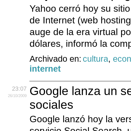
Yahoo cerró hoy su sitio
de Internet (web hosting
auge de la era virtual p
dólares, informó la com
Archivado en:
cultura
,
eco
internet
Google lanza un se
23:07
26
/10
/2009
sociales
Google lanzó hoy la ver
servicio Social Search,