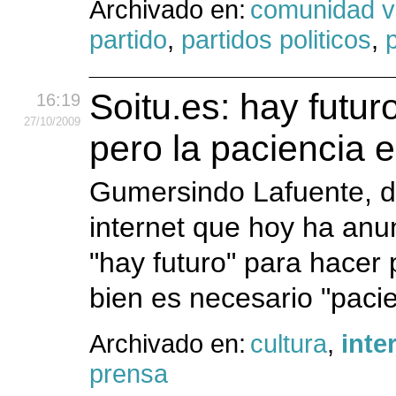
Archivado en:
comunidad v
partido
,
partidos politicos
,
p
Soitu.es: hay futur
16:19
27
/10
/2009
pero la paciencia 
Gumersindo Lafuente, di
internet que hoy ha anu
"hay futuro" para hacer 
bien es necesario "pacie
Archivado en:
cultura
,
inte
prensa