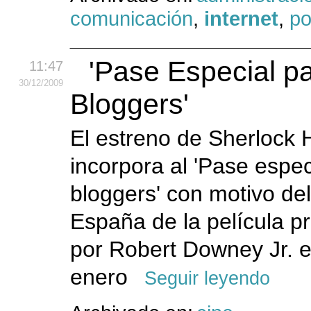
comunicación
,
internet
,
po
'Pase Especial p
11:47
30
/12
/2009
Bloggers'
El estreno de Sherlock
incorpora al 'Pase espec
bloggers' con motivo de
España de la película p
por Robert Downey Jr. e
enero
Seguir leyendo