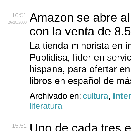
Amazon se abre al 
16:51
26
/10
/2009
con la venta de 8.5
La tienda minorista en 
Publidisa, líder en servi
hispana, para ofertar e
libros en español de má
Archivado en:
cultura
,
inte
literatura
Uno de cada tres e
15:51