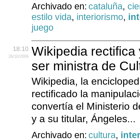
Archivado en:
cataluña
,
cie
estilo vida
,
interiorismo
,
in
juego
Wikipedia rectific
18:10
26
/10
/2009
ser ministra de Cul
Wikipedia, la encicloped
rectificado la manipulac
convertía el Ministerio d
y a su titular, Ángeles...
Archivado en:
cultura
,
inte