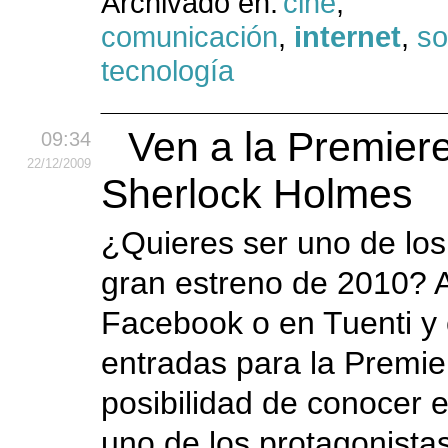
Archivado en:
cine
,
comunicación
,
internet
,
so
tecnología
Ven a la Premier
09:34
22
/12
/2009
Sherlock Holmes
¿Quieres ser uno de los 
gran estreno de 2010? 
Facebook o en Tuenti y
entradas para la Premier
posibilidad de conocer 
uno de los protagonistas 