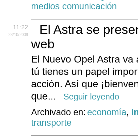
medios comunicación
El Astra se prese
11:22
28
/10
/2009
web
El Nuevo Opel Astra va 
tú tienes un papel impor
acción. Así que ¡bienve
que...
Seguir leyendo
Archivado en:
economía
,
i
transporte