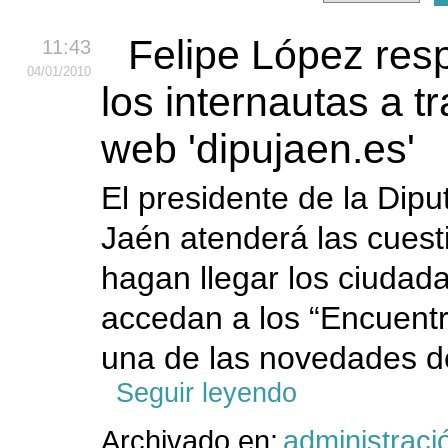
Felipe López res
11:43
04
/01
/2010
los internautas a t
web 'dipujaen.es'
El presidente de la Dipu
Jaén atenderá las cuest
hagan llegar los ciudad
accedan a los “Encuent
una de las novedades de
Seguir leyendo
Archivado en:
administraci