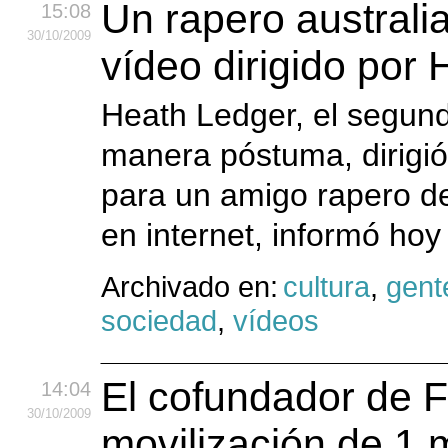
Un rapero australi
15:08
30
/10
/2009
vídeo dirigido por
Heath Ledger, el segun
manera póstuma, dirigió
para un amigo rapero de 
en internet, informó hoy
Archivado en:
cultura
,
gent
sociedad
,
vídeos
El cofundador de F
14:04
30
/10
/2009
movilización de 1 