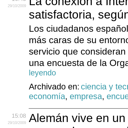
La conexión a Inte
29
/10
/2009
satisfactoria, seg
Los ciudadanos español
más caras de su entorn
servicio que consideran 
una encuesta de la Org
leyendo
Archivado en:
ciencia y tec
economía
,
empresa
,
encue
Alemán vive en un 
15:08
29
/10
/2009