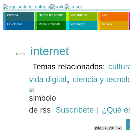
Portada
Hartos del coche
Vida urbana
Cine
El Selector
Medio ambiente
Vida digital
Música
internet
tema:
Temas relacionados:
cultur
,
vida digital
ciencia y tecnol
Suscríbete
|
¿Qué e