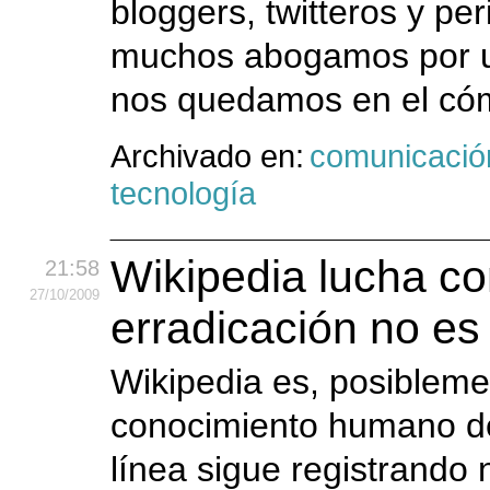
bloggers, twitteros y pe
muchos abogamos por u
nos quedamos en el cóm
Archivado en:
comunicació
tecnología
Wikipedia lucha co
21:58
27
/10
/2009
erradicación no es 
Wikipedia es, posibleme
conocimiento humano de 
línea sigue registrand