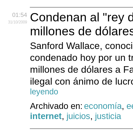
Condenan al "rey 
01:54
31
/10
/2009
millones de dólar
Sanford Wallace, conoci
condenado hoy por un tr
millones de dólares a F
ilegal con ánimo de lucr
leyendo
Archivado en:
economía
,
e
internet
,
juicios
,
justicia