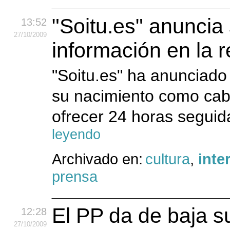
"Soitu.es" anuncia
13:52
27
/10
/2009
información en la 
"Soitu.es" ha anunciad
su nacimiento como cabe
ofrecer 24 horas seguid
leyendo
Archivado en:
cultura
,
inte
prensa
El PP da de baja s
12:28
27
/10
/2009