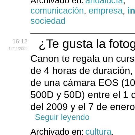
Archivado en:
andalucía
,
comunicación
,
empresa
,
i
sociedad
¿Te gusta la foto
16:12
12
/11
/2009
Canon te regala un curs
de 4 horas de duración,
de una cámara EOS (10
500D y 50D) entre el 1
del 2009 y el 7 de ener
Seguir leyendo
Archivado en:
cultura
,