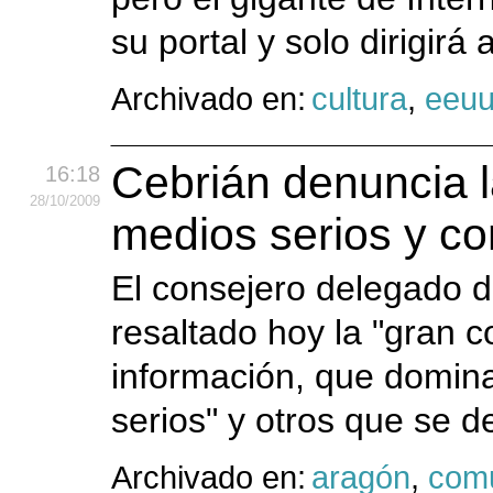
su portal y solo dirigirá 
Archivado en:
cultura
,
eeu
Cebrián denuncia l
16:18
28
/10
/2009
medios serios y c
El consejero delegado d
resaltado hoy la "gran c
información, que domina
serios" y otros que se de
Archivado en:
aragón
,
comu