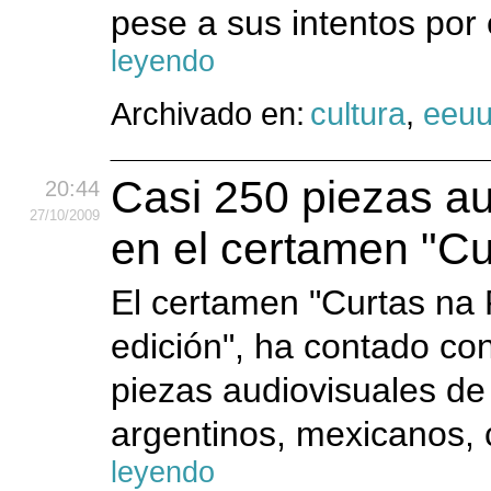
pese a sus intentos por
leyendo
Archivado en:
cultura
,
eeu
Casi 250 piezas au
20:44
27
/10
/2009
en el certamen "C
El certamen "Curtas na 
edición", ha contado con
piezas audiovisuales de
argentinos, mexicanos, 
leyendo