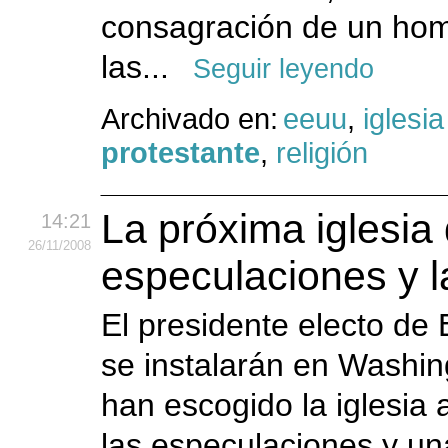
consagración de un hom
las...
Seguir leyendo
Archivado en:
eeuu
,
iglesia
protestante
,
religión
La próxima iglesia
14:21
26
/11
/2008
especulaciones y 
El presidente electo de
se instalarán en Washi
han escogido la iglesia 
las especulaciones y un