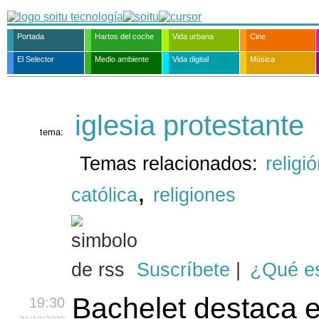
Portada
Hartos del coche
Vida urbana
Cine
El Selector
Medio ambiente
Vida digital
Música
iglesia protestante
tema:
Temas relacionados:
religi
,
católica
religiones
Suscríbete
|
¿Qué e
Bachelet destaca e
19:30