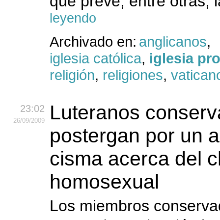
que prevé, entre otras, l
leyendo
Archivado en:
anglicanos
,
iglesia católica
,
iglesia pr
religión
,
religiones
,
vatican
Luteranos conserv
23:02
26
/09
/2009
postergan por un 
cisma acerca del c
homosexual
Los miembros conservad