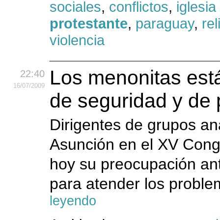
sociales
,
conflictos
,
iglesia
protestante
,
paraguay
,
rel
violencia
Los menonitas está
22:40
16
/07
/2009
de seguridad y de p
Dirigentes de grupos an
Asunción en el XV Cong
hoy su preocupación ante
para atender los problem
leyendo