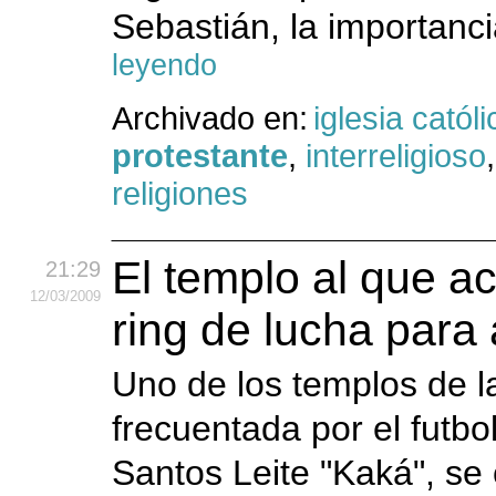
Sebastián, la importanc
leyendo
Archivado en:
iglesia católi
protestante
,
interreligioso
religiones
El templo al que a
21:29
12
/03
/2009
ring de lucha para 
Uno de los templos de la
frecuentada por el futbo
Santos Leite "Kaká", se