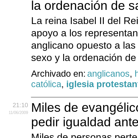
la ordenación de 
La reina Isabel II del R
apoyo a los representant
anglicano opuesto a las
sexo y la ordenación d
Archivado en:
anglicanos
,
católica
,
iglesia protestan
Miles de evangéli
21:10
11
/06
/2009
pedir igualdad ante
Miles de personas perte