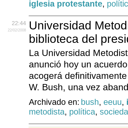
iglesia protestante
,
políti
Universidad Metodi
22:44
22
/02
/2008
biblioteca del pre
La Universidad Metodist
anunció hoy un acuerdo 
acogerá definitivamente 
W. Bush, una vez aband
Archivado en:
bush
,
eeuu
,
metodista
,
política
,
socied