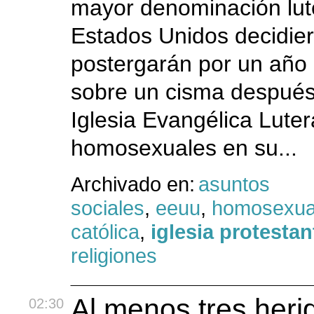
mayor denominación lut
Estados Unidos decidie
postergarán por un año 
sobre un cisma después
Iglesia Evangélica Lute
homosexuales en su...
Archivado en:
asuntos
sociales
,
eeuu
,
homosexua
católica
,
iglesia protestan
religiones
Al menos tres heri
02:30