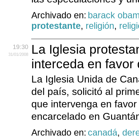
Archivado en:
barack oba
protestante
,
religión
,
relig
La Iglesia protesta
19:30
31
/01
/2008
interceda en favo
La Iglesia Unida de Can
del país, solicitó al pri
que intervenga en favo
encarcelado en Guantá
Archivado en:
canadá
,
der