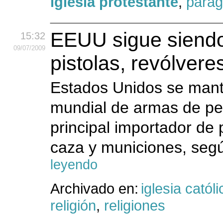
iglesia protestante
,
para
EEUU sigue siendo 
15:32
09
/07
/2009
pistolas, revólver
Estados Unidos se mant
mundial de armas de peq
principal importador de 
caza y municiones, segú
leyendo
Archivado en:
iglesia católi
religión
,
religiones