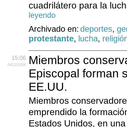
cuadrilátero para la luc
leyendo
Archivado en:
deportes
,
ge
protestante
,
lucha
,
religió
Miembros conserva
15:06
04
/12
/2008
Episcopal forman s
EE.UU.
Miembros conservadores
emprendido la formación
Estados Unidos, en una 