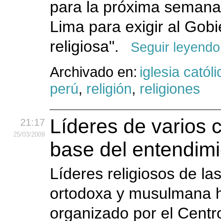
para la próxima semana 
Lima para exigir al Gobi
religiosa".
Seguir leyendo
Archivado en:
iglesia católi
perú
,
religión
,
religiones
Líderes de varios c
21:17
25
/03
/2009
base del entendim
Líderes religiosos de la
ortodoxa y musulmana h
organizado por el Centr