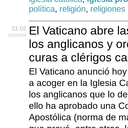
política
,
religión
,
religiones
El Vaticano abre la
21:02
20
/10
/2009
los anglicanos y o
curas a clérigos c
El Vaticano anunció hoy
a acoger en la Iglesia C
los anglicanos que lo d
ello ha aprobado una Co
Apostólica (norma de m