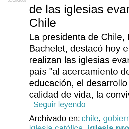
31
/10
/2009
de las iglesias eva
Chile
La presidenta de Chile, 
Bachelet, destacó hoy e
realizan las iglesias eva
país "al acercamiento de 
educación, el desarrollo 
calidad de vida, la convi
Seguir leyendo
Archivado en:
chile
,
gobier
iglesia católica
,
iglesia pr