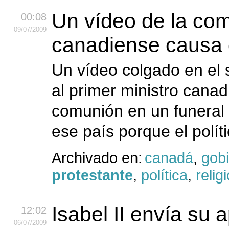
Un vídeo de la com
00:08
09
/07
/2009
canadiense causa 
Un vídeo colgado en el 
al primer ministro canad
comunión en un funeral
ese país porque el polít
Archivado en:
canadá
,
gob
protestante
,
política
,
relig
Isabel II envía su 
12:02
06
/07
/2009