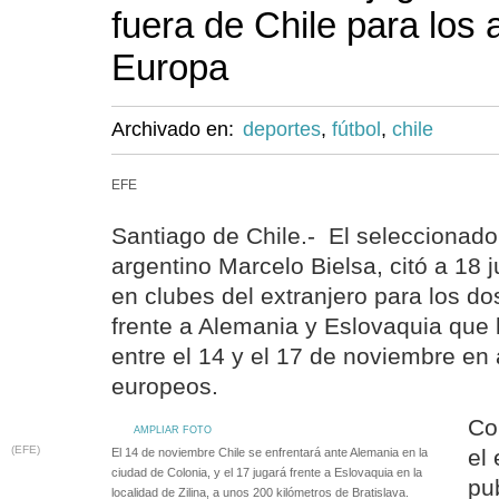
fuera de Chile para los
Europa
Archivado en:
deportes
,
fútbol
,
chile
EFE
Santiago de Chile.- El seleccionador
argentino Marcelo Bielsa, citó a 18 
en clubes del extranjero para los do
frente a Alemania y Eslovaquia que l
entre el 14 y el 17 de noviembre e
europeos.
Co
AMPLIAR FOTO
(EFE)
el
El 14 de noviembre Chile se enfrentará ante Alemania en la
ciudad de Colonia, y el 17 jugará frente a Eslovaquia en la
pub
localidad de Zilina, a unos 200 kilómetros de Bratislava.