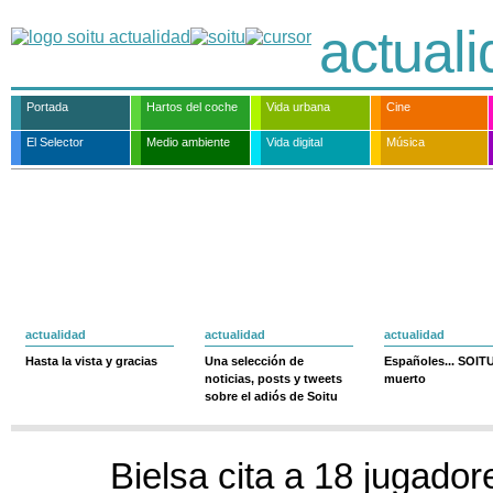
actual
Portada
Hartos del coche
Vida urbana
Cine
El Selector
Medio ambiente
Vida digital
Música
actualidad
actualidad
actualidad
Hasta la vista y gracias
Una selección de
Españoles... SOIT
noticias, posts y tweets
muerto
sobre el adiós de Soitu
Bielsa cita a 18 jugado