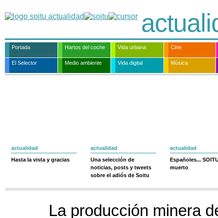
actual
Portada
Hartos del coche
Vida urbana
Cine
El Selector
Medio ambiente
Vida digital
Música
actualidad
actualidad
actualidad
Hasta la vista y gracias
Una selección de
Españoles... SOIT
noticias, posts y tweets
muerto
sobre el adiós de Soitu
La producción minera de