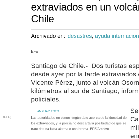
extraviados en un volcá
Chile
Archivado en:
desastres
,
ayuda internacion
EFE
Santiago de Chile.- Dos turistas e
desde ayer por la tarde extraviados
Vicente Pérez, junto al volcán Osor
kilómetros al sur de Santiago, infor
policiales.
Se
AMPLIAR FOTO
(EFE)
Ca
Las autoridades no tienen ningún dato acerca de la identidad de
los extraviados, y la policía no descarta la posibilidad de que se
mil
trate de una falsa alarma o una broma. EFE/Archivo
en