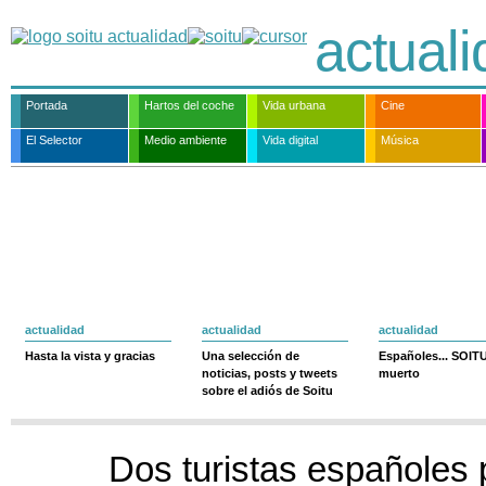
actual
Portada
Hartos del coche
Vida urbana
Cine
El Selector
Medio ambiente
Vida digital
Música
actualidad
actualidad
actualidad
Hasta la vista y gracias
Una selección de
Españoles... SOIT
noticias, posts y tweets
muerto
sobre el adiós de Soitu
Dos turistas españoles