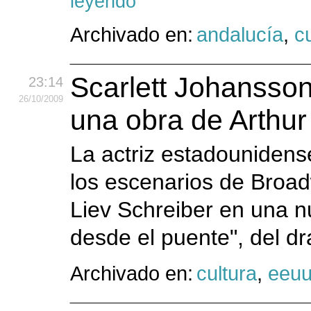
leyendo
Archivado en:
andalucía
,
c
Scarlett Johansso
23:14
26
/10
/2009
una obra de Arthur 
La actriz estadounidens
los escenarios de Broad
Liev Schreiber en una 
desde el puente", del dr
Archivado en:
cultura
,
eeu