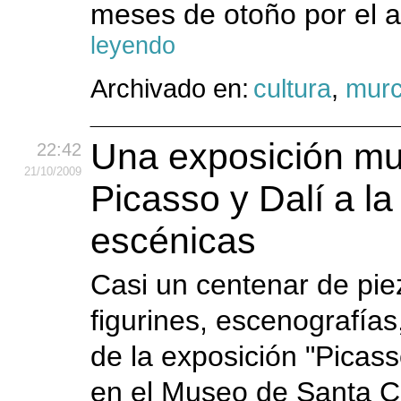
meses de otoño por el 
leyendo
Archivado en:
cultura
,
murc
Una exposición mue
22:42
21
/10
/2009
Picasso y Dalí a l
escénicas
Casi un centenar de pie
figurines, escenografía
de la exposición "Picass
en el Museo de Santa C