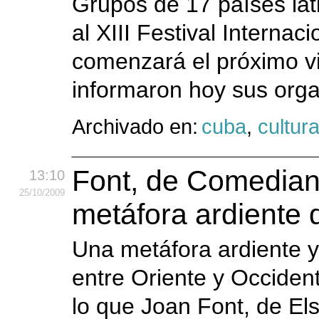
Grupos de 17 países lat
al XIII Festival Interna
comenzará el próximo vi
informaron hoy sus org
Archivado en:
cuba
,
cultur
Font, de Comedian
13:10
25
/10
/2009
metáfora ardiente 
Una metáfora ardiente y
entre Oriente y Occiden
lo que Joan Font, de El