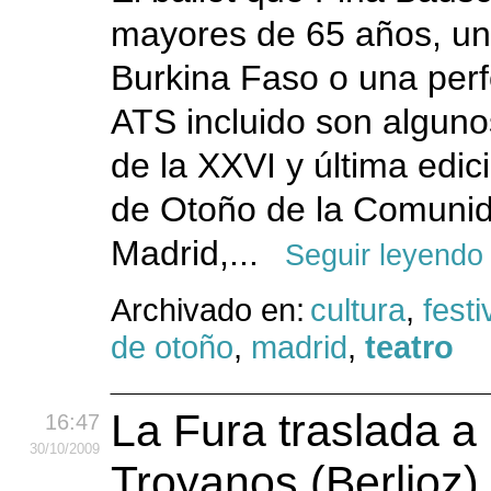
mayores de 65 años, u
Burkina Faso o una per
ATS incluido son algunos
de la XXVI y última edici
de Otoño de la Comuni
Madrid,...
Seguir leyendo
Archivado en:
cultura
,
festi
de otoño
,
madrid
,
teatro
La Fura traslada a
16:47
30
/10
/2009
Troyanos (Berlioz) 