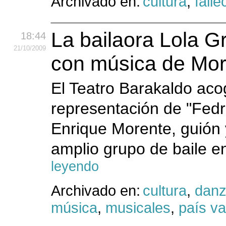
Archivado en:
cultura
,
falle
La bailaora Lola G
18:44
21
/10
/2009
con música de Mor
El Teatro Barakaldo aco
representación de "Fedr
Enrique Morente, guión 
amplio grupo de baile 
leyendo
Archivado en:
cultura
,
dan
música
,
musicales
,
país v