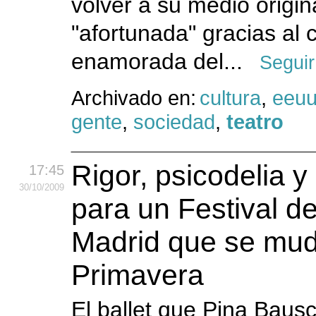
volver a su medio origin
"afortunada" gracias al 
enamorada del...
Seguir
Archivado en:
cultura
,
eeu
gente
,
sociedad
,
teatro
Rigor, psicodelia 
17:45
30
/10
/2009
para un Festival d
Madrid que se mu
Primavera
El ballet que Pina Baus