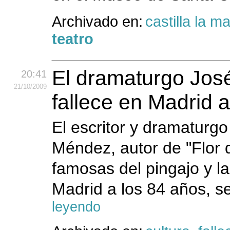
Archivado en:
castilla la 
teatro
El dramaturgo Jos
20:41
21
/10
/2009
fallece en Madrid 
El escritor y dramaturg
Méndez, autor de "Flor 
famosas del pingajo y la
Madrid a los 84 años, s
leyendo