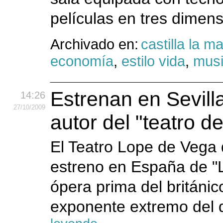
películas en tres dimens
Archivado en:
castilla la 
economía
,
estilo vida
,
musi
Estrenan en Sevil
14:26
27
/10
/2009
autor del "teatro d
El Teatro Lope de Vega 
estreno en España de "L
ópera prima del británi
exponente extremo del d