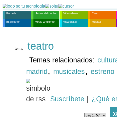
Portada
Hartos del coche
Vida urbana
Cine
El Selector
Medio ambiente
Vida digital
Música
teatro
tema:
Temas relacionados:
cultur
,
,
madrid
musicales
estreno
Suscríbete
|
¿Qué e