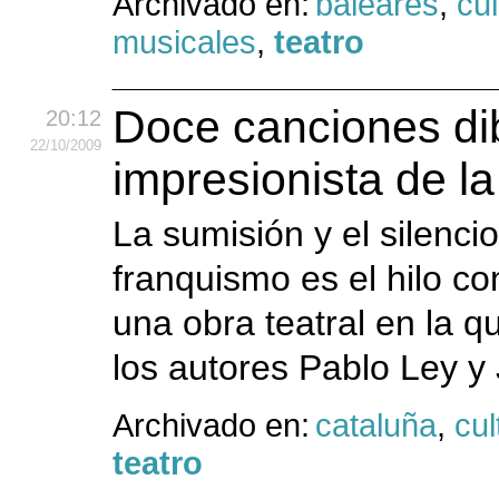
Archivado en:
baleares
,
cul
musicales
,
teatro
Doce canciones dib
20:12
22
/10
/2009
impresionista de l
La sumisión y el silenci
franquismo es el hilo co
una obra teatral en la 
los autores Pablo Ley y
Archivado en:
cataluña
,
cul
teatro