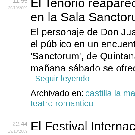
El Tenorio reapare
11:55
30
/10
/2009
en la Sala Sancto
El personaje de Don Jua
el público en un encuent
'Sanctorum', de Quintan
mañana sábado se ofre
Seguir leyendo
Archivado en:
castilla la 
teatro romantico
El Festival Interna
22:44
29
/10
/2009