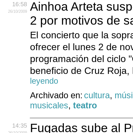
Ainhoa Arteta susp
16:58
26
/10
/2009
2 por motivos de s
El concierto que la sopr
ofrecer el lunes 2 de no
programación del ciclo 
beneficio de Cruz Roja,
leyendo
Archivado en:
cultura
,
músi
musicales
,
teatro
Fugadas sube al Pri
14:35
26
/10
/2009