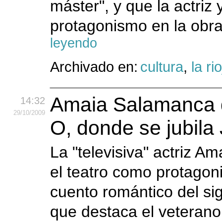
máster", y que la actriz
protagonismo en la obra 
leyendo
Archivado en:
cultura
,
la ri
Amaia Salamanca 
14:32
29
/10
/2009
O, donde se jubila
La "televisiva" actriz
el teatro como protagon
cuento romántico del sig
que destaca el veterano