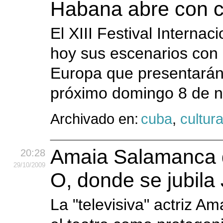
Habana abre con c
El XIII Festival Interna
hoy sus escenarios con
Europa que presentarán 
próximo domingo 8 de 
Archivado en:
cuba
,
cultur
Amaia Salamanca 
20:28
29
/10
/2009
O, donde se jubila
La "televisiva" actriz