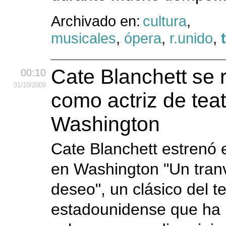
Archivado en:
cultura
,
musicales
,
ópera
,
r.unido
,
Cate Blanchett se r
00:10
31
/10
/2009
como actriz de tea
Washington
Cate Blanchett estrenó
en Washington "Un tran
deseo", un clásico del t
estadounidense que ha 