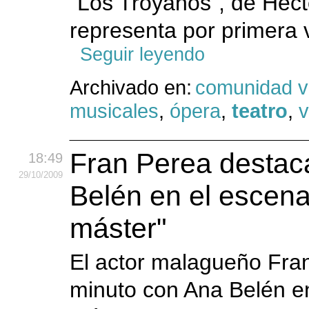
"Los Troyanos", de Héct
representa por primera 
Seguir leyendo
Archivado en:
comunidad v
musicales
,
ópera
,
teatro
,
v
Fran Perea destac
18:49
29
/10
/2009
Belén en el escena
máster"
El actor malagueño Fran
minuto con Ana Belén e