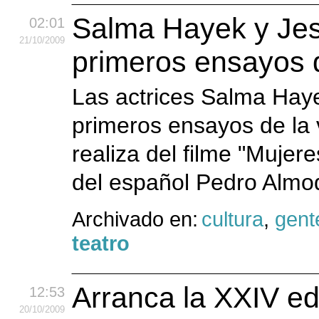
Salma Hayek y Jess
02:01
21
/10
/2009
primeros ensayos 
Las actrices Salma Haye
primeros ensayos de la
realiza del filme "Mujer
del español Pedro Almod
Archivado en:
cultura
,
gent
teatro
Arranca la XXIV edi
12:53
20
/10
/2009