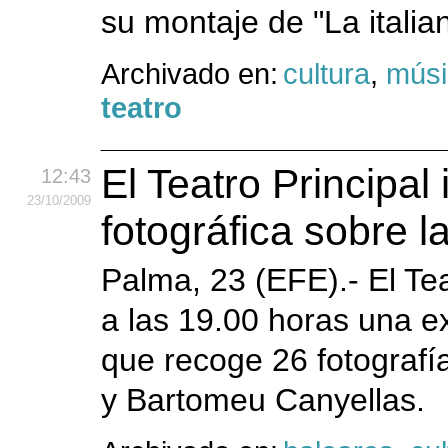
su montaje de "La italia
Archivado en:
cultura
,
músi
teatro
El Teatro Principal
12:43
23
/10
/2009
fotográfica sobre l
Palma, 23 (EFE).- El Te
a las 19.00 horas una e
que recoge 26 fotografí
y Bartomeu Canyellas.