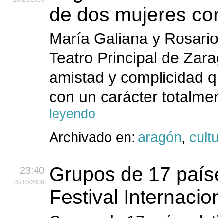
de dos mujeres co
María Galiana y Rosario
Teatro Principal de Zara
amistad y complicidad 
con un carácter totalme
leyendo
Archivado en:
aragón
,
cult
Grupos de 17 países
23:40
25
/10
/2009
Festival Internaci