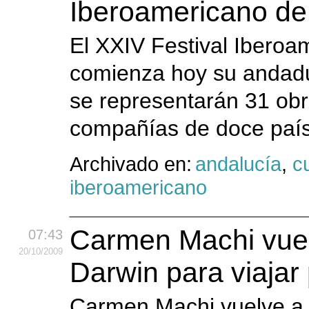
Iberoamericano de
El XXIV Festival Iberoa
comienza hoy su andadu
se representarán 31 obr
compañías de doce paí
Archivado en:
andalucía
,
c
iberoamericano
Carmen Machi vuelv
07:43
20
/10
/2009
Darwin para viajar 
Carmen Machi vuelve a 