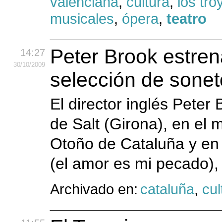
valenciana
,
cultura
,
los tr
musicales
,
ópera
,
teatro
Peter Brook estre
14:27
30
/10
/2009
selección de sone
El director inglés Peter
de Salt (Girona), en el 
Otoño de Cataluña y en 
(el amor es mi pecado),
Archivado en:
cataluña
,
cul