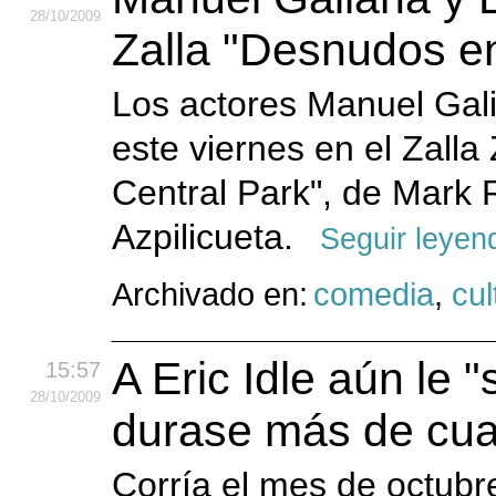
28
/10
/2009
Zalla "Desnudos en
Los actores Manuel Gal
este viernes en el Zall
Central Park", de Mark R
Azpilicueta.
Seguir leyen
Archivado en:
comedia
,
cul
A Eric Idle aún le 
15:57
28
/10
/2009
durase más de cu
Corría el mes de octubr