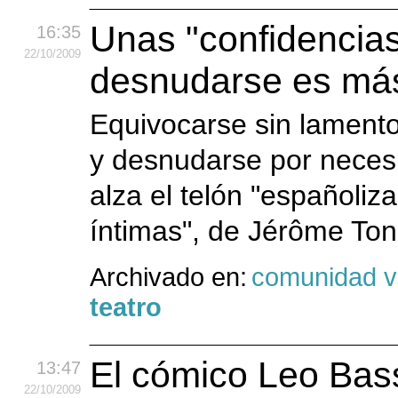
Unas "confidencia
16:35
22
/10
/2009
desnudarse es má
Equivocarse sin lamento
y desnudarse por necesi
alza el telón "españoliz
íntimas", de Jérôme Ton
Archivado en:
comunidad v
teatro
El cómico Leo Bass
13:47
22
/10
/2009