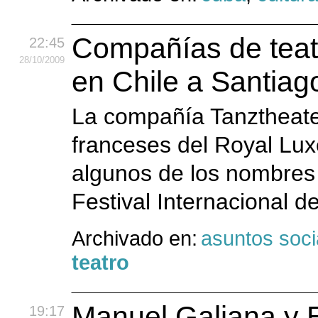
Compañías de teatr
22:45
28
/10
/2009
en Chile a Santiago
La compañía Tanztheate
franceses del Royal Lux
algunos de los nombres 
Festival Internacional de
Archivado en:
asuntos soci
teatro
Manuel Galiana y 
19:17