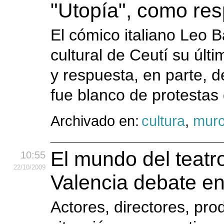
"Utopía", como res
El cómico italiano Leo 
cultural de Ceutí su últ
y respuesta, en parte, d
fue blanco de protestas 
Archivado en:
cultura
,
murc
El mundo del teatr
10:55
22
/10
/2009
Valencia debate en
Actores, directores, pro