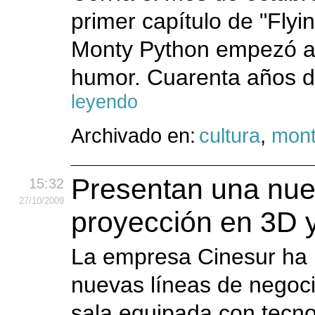
primer capítulo de "Flyi
Monty Python empezó a c
humor. Cuarenta años de
leyendo
Archivado en:
cultura
,
mont
Presentan una nue
15:32
27
/10
/2009
proyección en 3D y
La empresa Cinesur ha 
nuevas líneas de negoci
sala equipada con tecnol