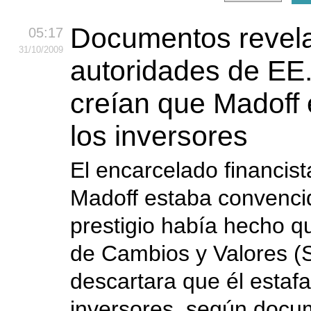
Documentos revela
05:17
31
/10
/2009
autoridades de EE
creían que Madoff 
los inversores
El encarcelado financis
Madoff estaba convenci
prestigio había hecho q
de Cambios y Valores (
descartara que él estaf
inversores, según docu