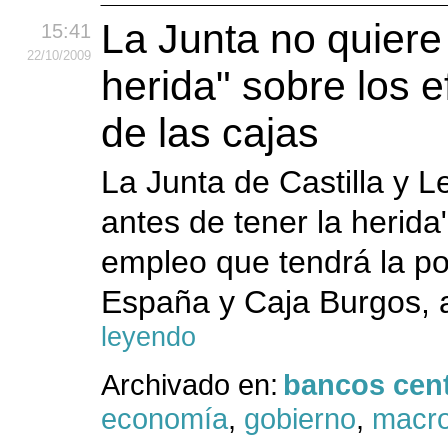
La Junta no quiere
15:41
22
/10
/2009
herida" sobre los 
de las cajas
La Junta de Castilla y 
antes de tener la herida
empleo que tendrá la po
España y Caja Burgos, a
leyendo
Archivado en:
bancos cent
economía
,
gobierno
,
macr