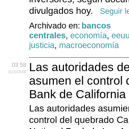
divulgados hoy.
Seguir 
Archivado en:
bancos
centrales
,
economía
,
eeu
justicia
,
macroeconomía
Las autoridades d
03:58
31
/10
/2009
asumen el control 
Bank de California
Las autoridades asumie
control del quebrado Cal