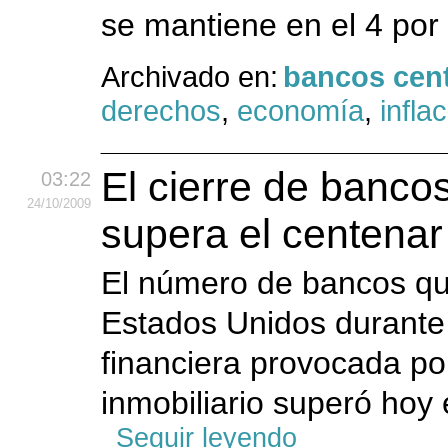
se mantiene en el 4 por
Archivado en:
bancos cent
derechos
,
economía
,
infla
El cierre de banco
03:22
24
/10
/2009
supera el centenar
El número de bancos qu
Estados Unidos durante 
financiera provocada po
inmobiliario superó hoy 
Seguir leyendo