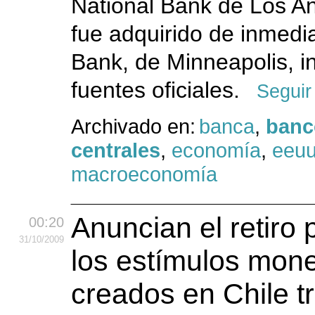
National Bank de Los An
fue adquirido de inmedi
Bank, de Minneapolis, i
fuentes oficiales.
Seguir
Archivado en:
banca
,
banc
centrales
,
economía
,
eeu
macroeconomía
Anuncian el retiro 
00:20
31
/10
/2009
los estímulos mone
creados en Chile tr