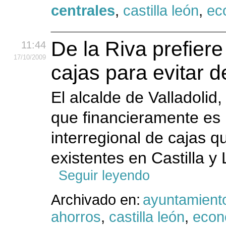
centrales
,
castilla león
,
ec
De la Riva prefiere
11:44
17
/10
/2009
cajas para evitar 
El alcalde de Valladolid
que financieramente es 
interregional de cajas qu
existentes en Castilla y
Seguir leyendo
Archivado en:
ayuntamient
ahorros
,
castilla león
,
econ