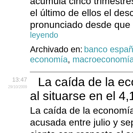
acumula cinco trimestre
el último de ellos el de
pronunciado desde que c
leyendo
Archivado en:
banco espa
economía
,
macroeconomí
La caída de la e
13:47
29
/10
/2009
al situarse en el 4,
La caída de la economí
acusada entre julio y se