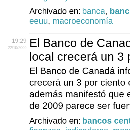
Archivado en:
banca
,
banc
eeuu
,
macroeconomía
El Banco de Canad
19:29
22
/10
/2009
local crecerá un 3
El Banco de Canadá inf
crecerá un 3 por ciento 
además manifestó que e
de 2009 parece ser fuer
Archivado en:
bancos cent