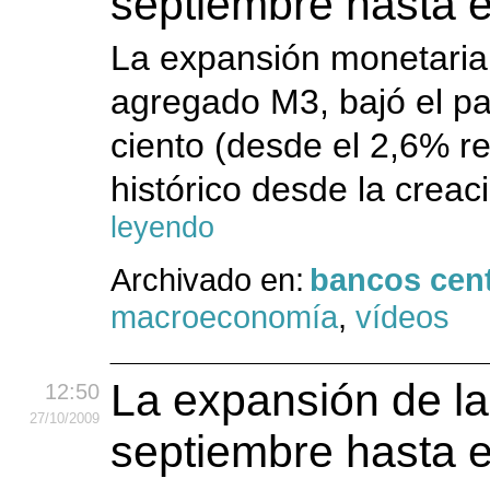
septiembre hasta 
La expansión monetaria 
agregado M3, bajó el pa
ciento (desde el 2,6% r
histórico desde la crea
leyendo
Archivado en:
bancos cent
macroeconomía
,
vídeos
La expansión de l
12:50
27
/10
/2009
septiembre hasta 