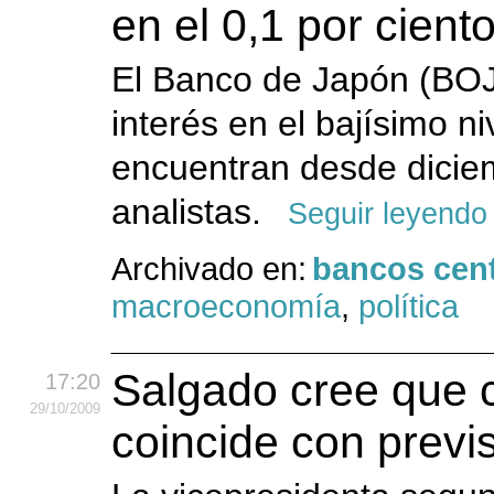
en el 0,1 por cient
El Banco de Japón (BOJ)
interés en el bajísimo ni
encuentran desde dicie
analistas.
Seguir leyendo
Archivado en:
bancos cent
macroeconomía
,
política
Salgado cree que 
17:20
29
/10
/2009
coincide con previ