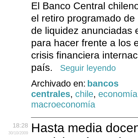
El Banco Central chilen
el retiro programado de
de liquidez anunciadas 
para hacer frente a los 
crisis financiera interna
país.
Seguir leyendo
Archivado en:
bancos
centrales
,
chile
,
economía
macroeconomía
Hasta media docen
18:28
30
/10
/2009