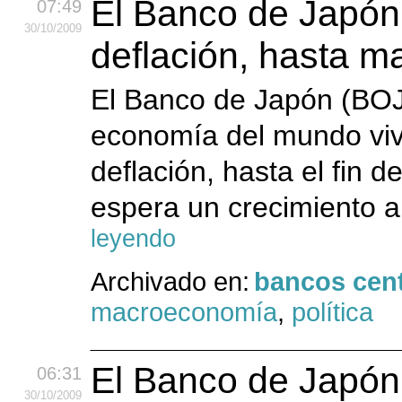
El Banco de Japón
07:49
30
/10
/2009
deflación, hasta m
El Banco de Japón (BOJ
economía del mundo vivi
deflación, hasta el fin d
espera un crecimiento an
leyendo
Archivado en:
bancos cent
macroeconomía
,
política
El Banco de Japón 
06:31
30
/10
/2009