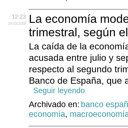
La economía modera
12:23
29
/10
/2009
trimestral, según 
La caída de la economí
acusada entre julio y se
respecto al segundo trim
Banco de España, que at
Seguir leyendo
Archivado en:
banco espa
economía
,
macroeconomí