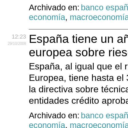
Archivado en:
banco espa
economía
,
macroeconomí
España tiene un año
12:23
29
/10
/2009
europea sobre rie
España, al igual que el
Europea, tiene hasta el
la directiva sobre técni
entidades crédito aprob
Archivado en:
banco espa
economía
,
macroeconomí