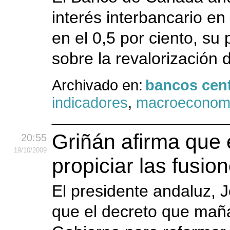
interés interbancario en
en el 0,5 por ciento, su 
sobre la revalorización d
Archivado en:
bancos cent
indicadores
,
macroeconom
Griñán afirma que e
20:55
19
/10
/2009
propiciar las fusi
El presidente andaluz, 
que el decreto que mañ