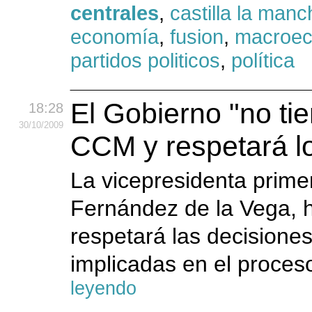
centrales
,
castilla la manc
economía
,
fusion
,
macroe
partidos politicos
,
política
El Gobierno "no ti
18:28
30
/10
/2009
CCM y respetará l
La vicepresidenta prime
Fernández de la Vega, h
respetará las decisione
implicadas en el proceso
leyendo