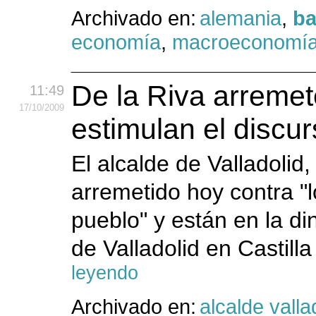
Archivado en:
alemania
,
ba
economía
,
macroeconomí
De la Riva arremet
11:49
17
/10
/2009
estimulan el discur
El alcalde de Valladolid,
arremetido hoy contra "
pueblo" y están en la d
de Valladolid en Castill
leyendo
Archivado en:
alcalde valla