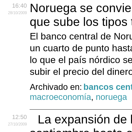
Noruega se convier
16:40
28
/10
/2009
que sube los tipos t
El banco central de Noru
un cuarto de punto hasta
lo que el país nórdico s
subir el precio del dinero
Archivado en:
bancos cent
macroeconomía
,
noruega
La expansión de 
12:50
27
/10
/2009