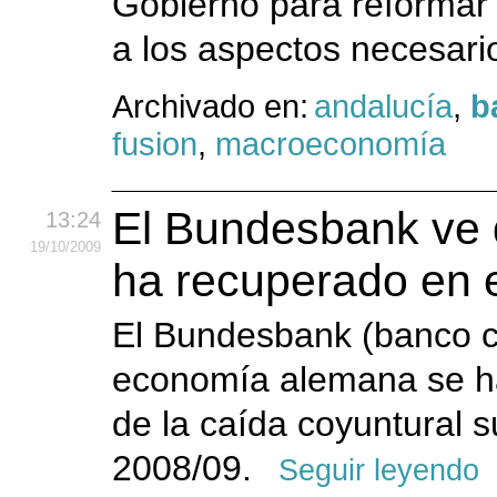
Gobierno para reformar 
a los aspectos necesario
Archivado en:
andalucía
,
b
fusion
,
macroeconomía
El Bundesbank ve 
13:24
19
/10
/2009
ha recuperado en el
El Bundesbank (banco ce
economía alemana se ha 
de la caída coyuntural s
2008/09.
Seguir leyendo