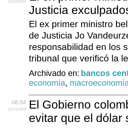
16
/10
/2009
Justicia exculpados
El ex primer ministro be
de Justicia Jo Vandeurz
responsabilidad en los s
tribunal que verificó la l
Archivado en:
bancos cent
economía
,
macroeconomí
El Gobierno colom
06:54
16
/10
/2009
evitar que el dólar