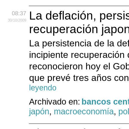
La deflación, pers
08:37
30
/10
/2009
recuperación japo
La persistencia de la de
incipiente recuperación
reconocieron hoy el Gob
que prevé tres años con
leyendo
Archivado en:
bancos cent
japón
,
macroeconomía
,
pol