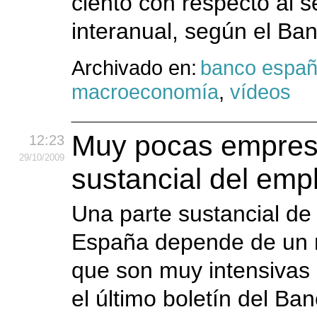
ciento con respecto al s
interanual, según el Ba
Archivado en:
banco espa
macroeconomía
,
vídeos
Muy pocas empresa
12:23
29
/10
/2009
sustancial del emp
Una parte sustancial de
España depende de un 
que son muy intensivas
el último boletín del B