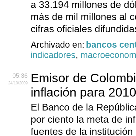
a 33.194 millones de dó
más de mil millones al 
cifras oficiales difundid
Archivado en:
bancos cent
indicadores
,
macroeconom
Emisor de Colombia
05:36
24
/10
/2009
inflación para 201
El Banco de la Repúblic
por ciento la meta de in
fuentes de la institució