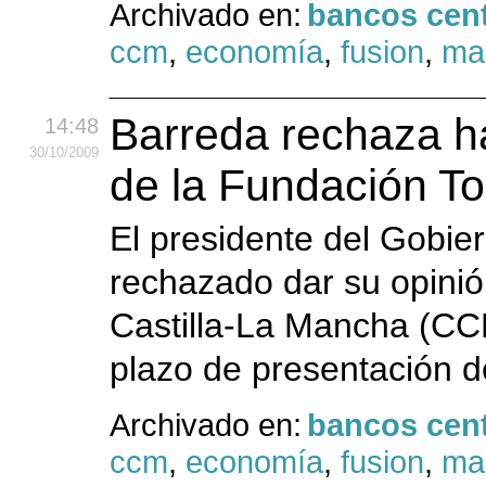
Archivado en:
bancos cent
ccm
,
economía
,
fusion
,
ma
Barreda rechaza ha
14:48
30
/10
/2009
de la Fundación To
El presidente del Gobie
rechazado dar su opinió
Castilla-La Mancha (CCM)
plazo de presentación d
Archivado en:
bancos cent
ccm
,
economía
,
fusion
,
ma