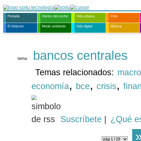
Portada
Hartos del coche
Vida urbana
Cine
El Selector
Medio ambiente
Vida digital
Música
bancos centrales
tema:
Temas relacionados:
macro
,
,
,
economía
bce
crisis
fina
Suscríbete
|
¿Qué e