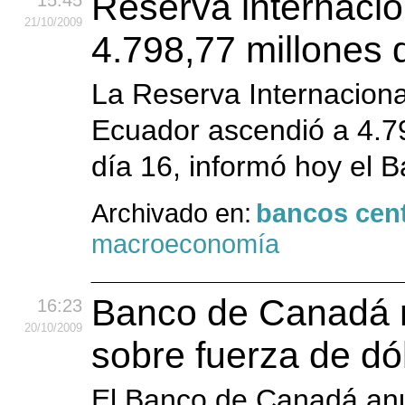
Reserva internaci
15:45
21
/10
/2009
4.798,77 millones 
La Reserva Internaciona
Ecuador ascendió a 4.79
día 16, informó hoy el 
Archivado en:
bancos cent
macroeconomía
Banco de Canadá m
16:23
20
/10
/2009
sobre fuerza de dó
El Banco de Canadá anu