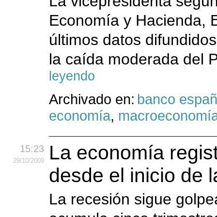
La vicepresidenta segun
Economía y Hacienda, E
últimos datos difundido
la caída moderada del Pr
leyendo
Archivado en:
banco espa
economía
,
macroeconomí
La economía regist
15:23
29
/10
/2009
desde el inicio de 
La recesión sigue golp