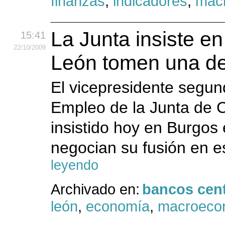
finanzas
,
indicadores
,
mac
La Junta insiste en
15:41
22
/10
/2009
León tomen una dec
El vicepresidente segu
Empleo de la Junta de C
insistido hoy en Burgos
negocian su fusión en 
leyendo
Archivado en:
bancos cent
león
,
economía
,
macroeco