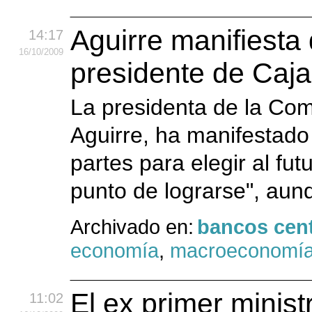
Aguirre manifiesta 
14:17
16
/10
/2009
presidente de Caja
La presidenta de la Co
Aguirre, ha manifestado
partes para elegir al fu
punto de lograrse", aun
Archivado en:
bancos cent
economía
,
macroeconomí
El ex primer ministr
11:02