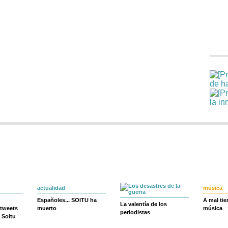
actualidad
música
Españoles... SOITU ha
A mal ti
La valentía de los
 tweets
muerto
música
periodistas
 Soitu