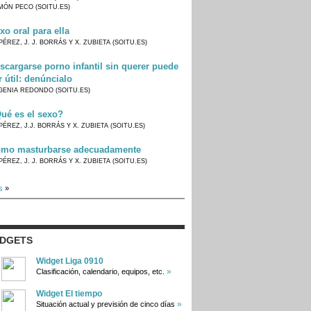
MÓN PECO (SOITU.ES)
xo oral para ella
PÉREZ, J. J. BORRÁS Y X. ZUBIETA (SOITU.ES)
scargarse porno infantil sin querer puede
r útil: denúncialo
GENIA REDONDO (SOITU.ES)
ué es el sexo?
PÉREZ, J.J. BORRÁS Y X. ZUBIETA (SOITU.ES)
mo masturbarse adecuadamente
PÉREZ, J. J. BORRÁS Y X. ZUBIETA (SOITU.ES)
s
»
IDGETS
Widget Liga 0910
»
Clasificación, calendario, equipos, etc.
Widget El tiempo
»
Situación actual y previsión de cinco días