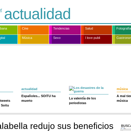
actualidad
rbana
Cine
Tendencias
Salud
Fotografía
ital
Música
Sexo
I love publi
Gastrono
actualidad
música
Españoles... SOITU ha
A mal ti
La valentía de los
 tweets
muerto
música
periodistas
 Soitu
labella redujo sus beneficios
BUSC