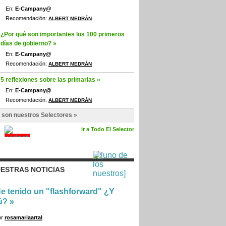
En:
E-Campany@
Recomendación:
ALBERT MEDRÁN
¿Por qué son importantes los 100 primeros
días de gobierno? »
En:
E-Campany@
Recomendación:
ALBERT MEDRÁN
5 reflexiones sobre las primarias »
En:
E-Campany@
Recomendación:
ALBERT MEDRÁN
 son nuestros Selectores »
ir a Todo El Selector
ESTRAS NOTICIAS
e tenido un "flashforward" ¿Y
ú?
»
or
rosamariaartal