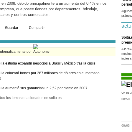
 en 2008, debido principalmente a un aumento del 0,4% en los
period
 empresa, que posee tiendas por departamentos, bricolaje,
Alguno
arios y centros comerciales.
práctic
actu
Guardar
Compartir
Soitu.
premi
A la 'e
automáticamente por
medios
inglesa
lla estudia expandir negocios a Brasil y México tras la crisis
lla colocará bonos por 287 millones de dólares en el mercado
o
lla aumentó sus ganancias un 2,52 por ciento en 2007
Un equi
dos
los temas relacionados en soitu.es
08:50
09:03