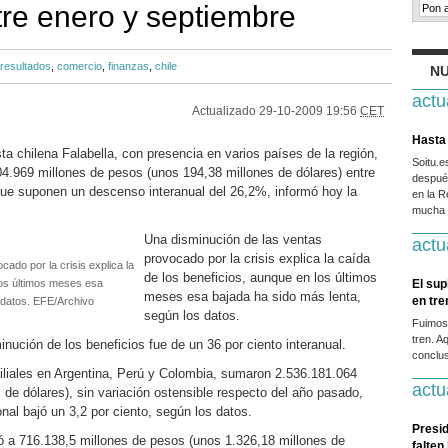
re enero y septiembre
resultados
,
comercio
,
finanzas
,
chile
NU
actu
Actualizado
29-10-2009 19:56
CET
Hasta 
ta chilena Falabella, con presencia en varios países de la región,
Soitu.
04.969 millones de pesos (unos 194,38 millones de dólares) entre
después
ue suponen un descenso interanual del 26,2%, informó hoy la
en la R
mucha g
Una disminución de las ventas
actu
provocado por la crisis explica la caída
ado por la crisis explica la
de los beneficios, aunque en los últimos
los últimos meses esa
El sup
meses esa bajada ha sido más lenta,
en tr
 datos. EFE/Archivo
según los datos.
Fuimos
tren. A
inución de los beneficios fue de un 36 por ciento interanual.
conclus
filiales en Argentina, Perú y Colombia, sumaron 2.536.181.064
actu
de dólares), sin variación ostensible respecto del año pasado,
nal bajó un 3,2 por ciento, según los datos.
Presid
ó a 716.138,5 millones de pesos (unos 1.326,18 millones de
falten