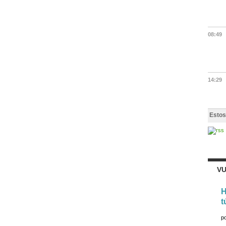
08:49
14:29
Estos
VU
H
t
p