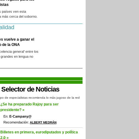
istas
s países ven esta
a más cerca del soborno.
alidad
es vuelve a ganar el
o de la ONA
xcelencia general' entre los
 grandes en lengua no
.
po de especialistas recomienda lo más jugoso de la red
¿Se ha preparado Rajoy para ser
presidente? »
En:
E-Campany@
Recomendación:
ALBERT MEDRÁN
Billetes en primera, eurodiputados y política
2.0 »