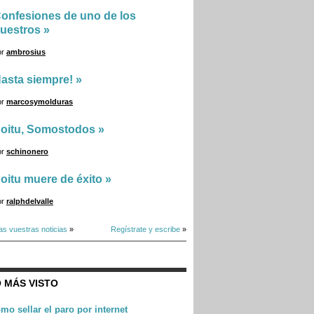
onfesiones de uno de los
uestros
»
or
ambrosius
asta siempre!
»
or
marcosymolduras
oitu, Somostodos
»
or
schinonero
oitu muere de éxito
»
or
ralphdelvalle
as vuestras noticias
»
Regístrate y escribe
»
 MÁS VISTO
mo sellar el paro por internet