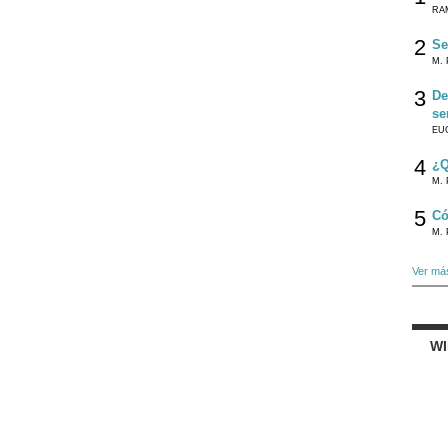
RA
2
Se
M. 
3
De
se
EU
4
¿Q
M. 
5
Có
M. 
Ver má
W