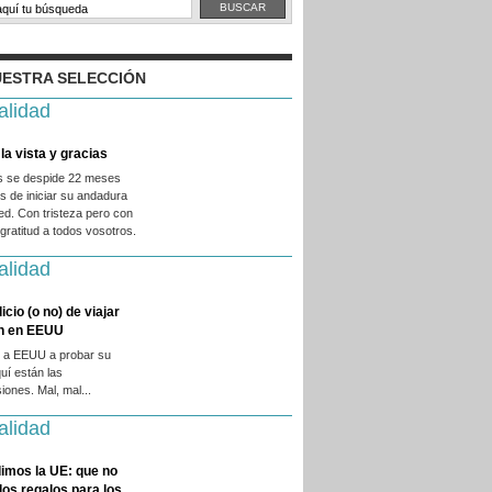
ESTRA SELECCIÓN
alidad
la vista y gracias
es se despide 22 meses
 de iniciar su andadura
ed. Con tristeza pero con
ratitud a todos vosotros.
alidad
licio (o no) de viajar
en en EEUU
 a EEUU a probar su
quí están las
iones. Mal, mal...
alidad
imos la UE: que no
 los regalos para los