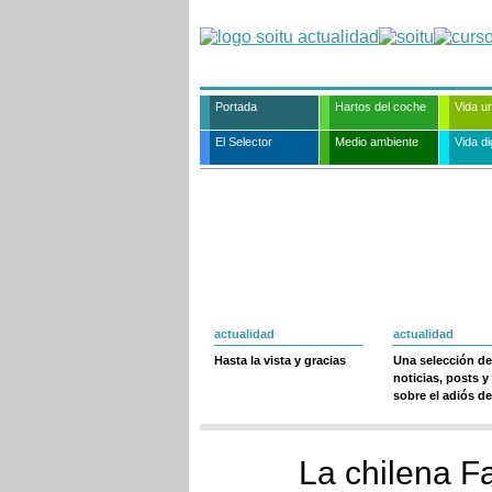
Portada
Hartos del coche
Vida u
El Selector
Medio ambiente
Vida dig
actualidad
actualidad
Hasta la vista y gracias
Una selección de
noticias, posts y
sobre el adiós de
La chilena Fa