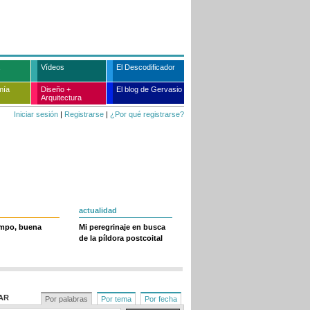
Vídeos
El Descodificador
mía
Diseño +
El blog de Gervasio
Arquitectura
Iniciar sesión
|
Registrarse
|
¿Por qué registrarse?
actualidad
empo, buena
Mi peregrinaje en busca
de la píldora postcoital
AR
Por palabras
Por tema
Por fecha