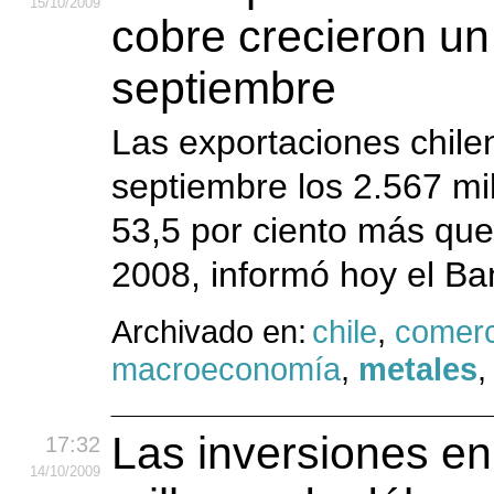
15
/10
/2009
cobre crecieron u
septiembre
Las exportaciones chile
septiembre los 2.567 mi
53,5 por ciento más que
2008, informó hoy el Ba
Archivado en:
chile
,
comerc
macroeconomía
,
metales
Las inversiones e
17:32
14
/10
/2009