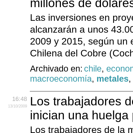
millones de dólare
Las inversiones en proy
alcanzarán a unos 43.00
2009 y 2015, según un e
Chilena del Cobre (Coch
Archivado en:
chile
,
econo
macroeconomía
,
metales
Los trabajadores d
16:48
13
/10
/2009
inician una huelga
Los trabajadores de la 