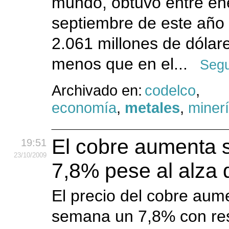
mundo, obtuvo entre en
septiembre de este año 
2.061 millones de dólar
menos que en el...
Segu
Archivado en:
codelco
,
economía
,
metales
,
miner
El cobre aumenta s
19:51
23
/10
/2009
7,8% pese al alza d
El precio del cobre aum
semana un 7,8% con res