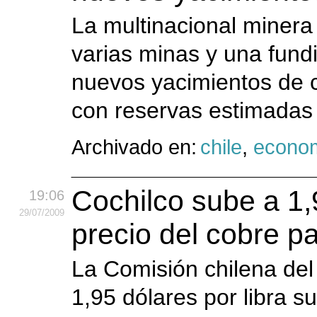
La multinacional minera
varias minas y una fund
nuevos yacimientos de c
con reservas estimadas
Archivado en:
chile
,
econo
Cochilco sube a 1,
19:06
29
/07
/2009
precio del cobre p
La Comisión chilena de
1,95 dólares por libra s