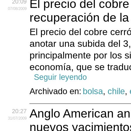
El precio del cobr
20:09
07
/08
/2009
recuperación de l
El precio del cobre cerr
anotar una subida del 3
principalmente por los 
economía, que se traduce
Seguir leyendo
Archivado en:
bolsa
,
chile
,
Anglo American anu
20:27
31
/07
/2009
nuevos yacimiento