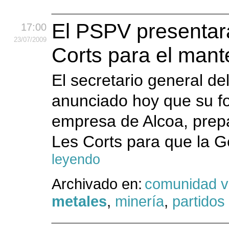
El PSPV presentar
17:00
23
/07
/2009
Corts para el mant
El secretario general d
anunciado hoy que su for
empresa de Alcoa, prepa
Les Corts para que la Ge
leyendo
Archivado en:
comunidad v
metales
,
minería
,
partidos 