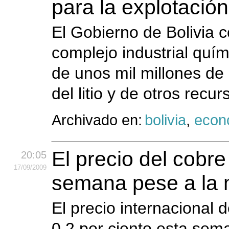
para la explotación 
El Gobierno de Bolivia 
complejo industrial quím
de unos mil millones de
del litio y de otros recur
Archivado en:
bolivia
,
econ
El precio del cobr
20:05
17
/09
/2009
semana pese a la m
El precio internacional 
0,2 por ciento esta sem