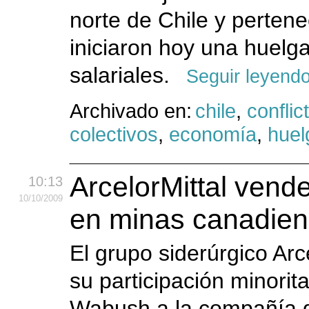
norte de Chile y pertenec
iniciaron hoy una huelg
salariales.
Seguir leyend
Archivado en:
chile
,
conflic
colectivos
,
economía
,
huel
ArcelorMittal vend
10:13
10
/10
/2009
en minas canadie
El grupo siderúrgico Arc
su participación minorit
Wabush a la compañía d