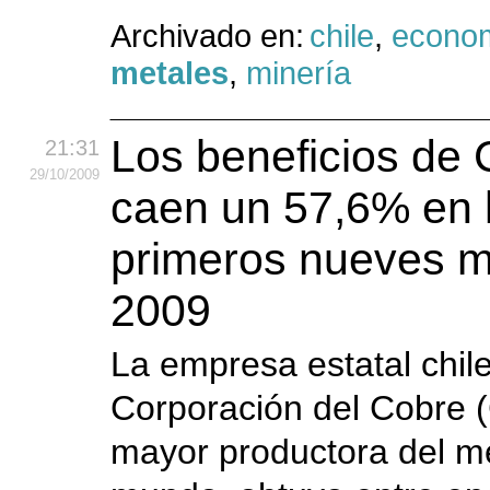
Archivado en:
chile
,
econo
metales
,
minería
Los beneficios de
21:31
29
/10
/2009
caen un 57,6% en 
primeros nueves 
2009
La empresa estatal chil
Corporación del Cobre (
mayor productora del me