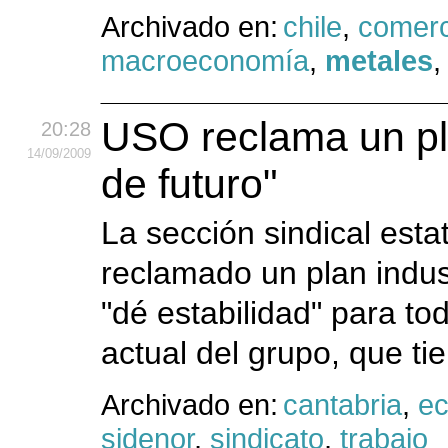
Archivado en:
chile
,
comerc
macroeconomía
,
metales
USO reclama un pla
20:28
14
/09
/2009
de futuro"
La sección sindical esta
reclamado un plan indust
"dé estabilidad" para tod
actual del grupo, que ti
Archivado en:
cantabria
,
e
sidenor
,
sindicato
,
trabajo