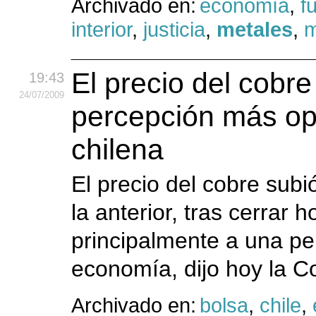
Archivado en:
economía
,
f
interior
,
justicia
,
metales
,
m
El precio del cobr
19:43
24
/07
/2009
percepción más op
chilena
El precio del cobre sub
la anterior, tras cerrar 
principalmente a una pe
economía, dijo hoy la C
Archivado en:
bolsa
,
chile
,