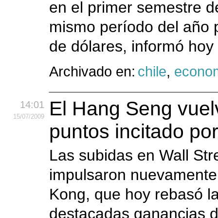
en el primer semestre d
mismo período del año p
de dólares, informó hoy
Archivado en:
chile
,
econo
El Hang Seng vuelv
14:01
15
/07
/2009
puntos incitado po
Las subidas en Wall Str
impulsaron nuevamente a
Kong, que hoy rebasó l
destacadas ganancias de