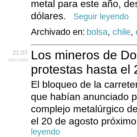
metal para este año, de
dólares.
Seguir leyendo
Archivado en:
bolsa
,
chile
,
Los mineros de D
21:07
26
/07
/2009
protestas hasta el
El bloqueo de la carrete
que habían anunciado pa
complejo metalúrgico d
el 20 de agosto próximo,
leyendo