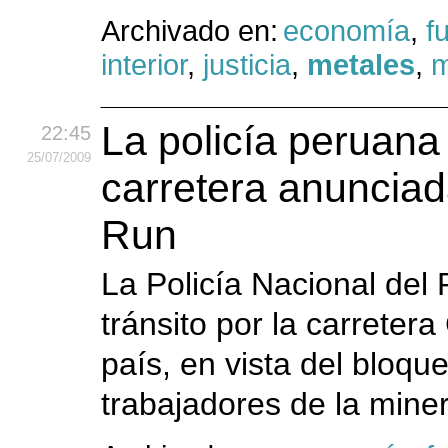
Archivado en:
economía
,
f
interior
,
justicia
,
metales
,
m
La policía peruana
22:45
25
/07
/2009
carretera anunciad
Run
La Policía Nacional del 
tránsito por la carretera 
país, en vista del bloq
trabajadores de la mine