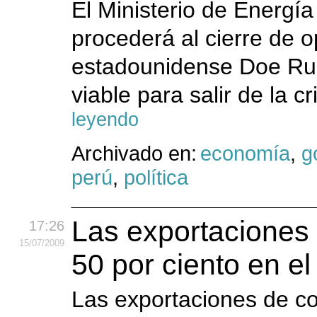
El Ministerio de Energía
procederá al cierre de 
estadounidense Doe Run
viable para salir de la cr
leyendo
Archivado en:
economía
,
g
perú
,
política
Las exportaciones 
17:26
15
/07
/2009
50 por ciento en e
Las exportaciones de co