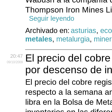
Thompson Iron Mines Lim
Seguir leyendo
Archivado en:
asturias
,
ec
metales
,
metalurgia
,
miner
El precio del cobre
20:47
09
/10
/2009
por descenso de in
El precio del cobre regi
respecto a la semana ant
libra en la Bolsa de Met