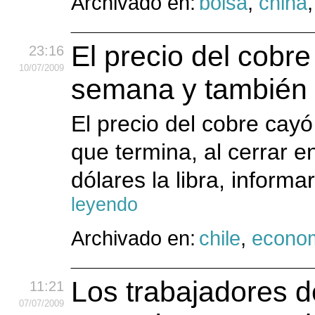
Archivado en:
bolsa
,
china
El precio del cobr
23:16
10
/07
/2009
semana y también 
El precio del cobre cay
que termina, al cerrar e
dólares la libra, informa
leyendo
Archivado en:
chile
,
econo
Los trabajadores de
11:21
07
/07
/2009