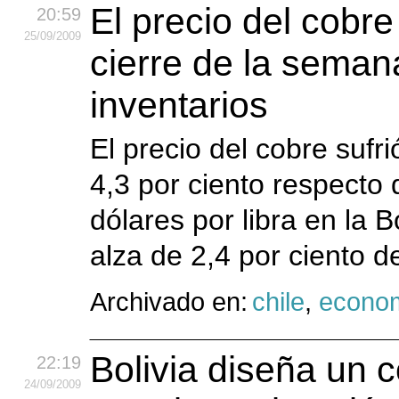
El precio del cobre
20:59
25
/09
/2009
cierre de la semana
inventarios
El precio del cobre sufr
4,3 por ciento respecto d
dólares por libra en la 
alza de 2,4 por ciento de
Archivado en:
chile
,
econo
Bolivia diseña un c
22:19
24
/09
/2009