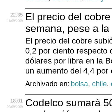
El precio del cobr
22:35
11
/09
/2009
semana, pese a la 
El precio del cobre sub
0,2 por ciento respecto d
dólares por libra en la 
un aumento del 4,4 por c
Archivado en:
bolsa
,
chile
,
Codelco sumará 50
18:01
02
/09
/2009