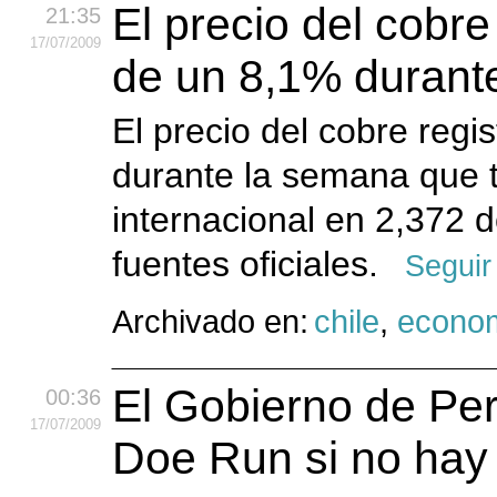
El precio del cobre
21:35
17
/07
/2009
de un 8,1% durant
El precio del cobre regi
durante la semana que t
internacional en 2,372 d
fuentes oficiales.
Seguir
Archivado en:
chile
,
econo
El Gobierno de Per
00:36
17
/07
/2009
Doe Run si no hay 