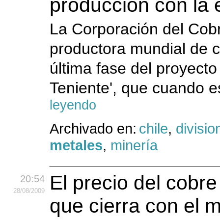
producción con la 
La Corporación del Cobr
productora mundial de 
última fase del proyecto '
Teniente', que cuando es
leyendo
Archivado en:
chile
,
divisio
metales
,
minería
El precio del cobr
20:54
28
/08
/2009
que cierra con el 