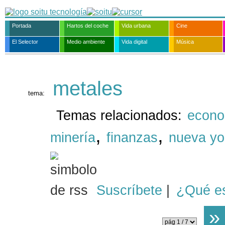
Portada
Hartos del coche
Vida urbana
Cine
El Selector
Medio ambiente
Vida digital
Música
metales
tema:
Temas relacionados:
econo
,
,
minería
finanzas
nueva yo
Suscríbete
|
¿Qué e
»