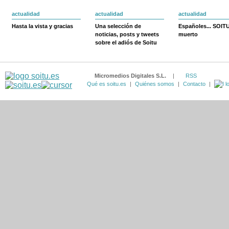
actualidad
actualidad
actualidad
Hasta la vista y gracias
Una selección de
Españoles... SOIT
noticias, posts y tweets
muerto
sobre el adiós de Soitu
Micromedios Digitales S.L.
|
RSS
Qué es soitu.es
|
Quiénes somos
|
Contacto
|