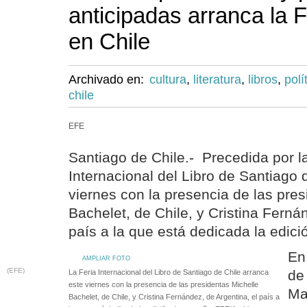
anticipadas arranca la F
en Chile
Archivado en:
cultura
,
literatura
,
libros
,
polí
chile
EFE
Santiago de Chile.- Precedida por la
Internacional del Libro de Santiago 
viernes con la presencia de las pres
Bachelet, de Chile, y Cristina Ferná
país a la que está dedicada la edici
En
AMPLIAR FOTO
(EFE)
de
La Feria Internacional del Libro de Santiago de Chile arranca
este viernes con la presencia de las presidentas Michelle
Ma
Bachelet, de Chile, y Cristina Fernández, de Argentina, el país a