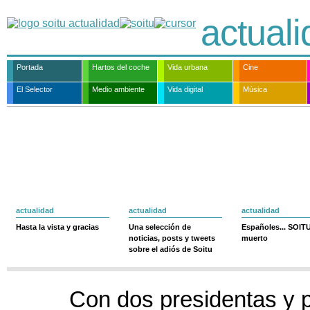
actual
Portada
Hartos del coche
Vida urbana
Cine
El Selector
Medio ambiente
Vida digital
Música
actualidad
actualidad
actualidad
Hasta la vista y gracias
Una selección de
Españoles... SOIT
noticias, posts y tweets
muerto
sobre el adiós de Soitu
Con dos presidentas y 