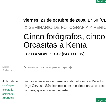
Seguir 
viernes, 23 de octubre de 2009
, 17:50
(C
IX SEMINARIO DE FOTOGRAFÍA Y PERI
Cinco fotógrafos, cinco 
Orcasitas a Kenia
Por
RAMÓN PECO (SOITU.ES)
Dimitri
Orcasitas, un gran lugar para un reportaje.
Stefanov
Los cinco becados del Seminario de Fotografía y Periodism
Archivado en:
ramón peco
dirige Gervasio Sánchez nos muestran cinco trabajos, cinc
fotografía
historias, que no debes perderte.
seminario
albarracin
Seguir 