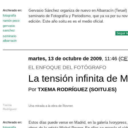
Gervasio Sánchez organiza de nuevo en Albarracín (Teruel) 
Archivado en:
fotografía
seminario de Fotografía y Periodismo, que ya va por su no
ramón peco
edición. Este año soitu.es es el medio oficial.
gervasio
sanchez
Seguir 
seminario
albarracin
martes, 13 de octubre de 2009
, 11:46
(CE
EL ENFOQUE DEL FOTÓGRAFO
La tensión infinita de 
Por
TXEMA RODRÍGUEZ (SOITU.ES)
Txema
Una mirada a la obra de Rovner.
Rodríguez
Estos días puede verse en Madrid, en la galería Ivorypress,
Archivado en:
fotografía
obras de la artista Michal Rovner. En ellas se mezcla el víd