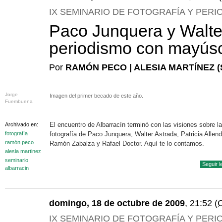
IX SEMINARIO DE FOTOGRAFÍA Y PERI
Paco Junquera y Walte
periodismo con mayús
Por
RAMÓN PECO | ALESIA MARTÍNEZ (
Jorge
Imagen del primer becado de este año.
Fuembuena
El encuentro de Albarracín terminó con las visiones sobre la
Archivado en:
fotografía
fotografía de Paco Junquera, Walter Astrada, Patricia Allend
ramón peco
Ramón Zabalza y Rafael Doctor. Aquí te lo contamos.
alesia martinez
seminario
Seguir 
albarracin
domingo, 18 de octubre de 2009
, 21:52
(
IX SEMINARIO DE FOTOGRAFÍA Y PERI