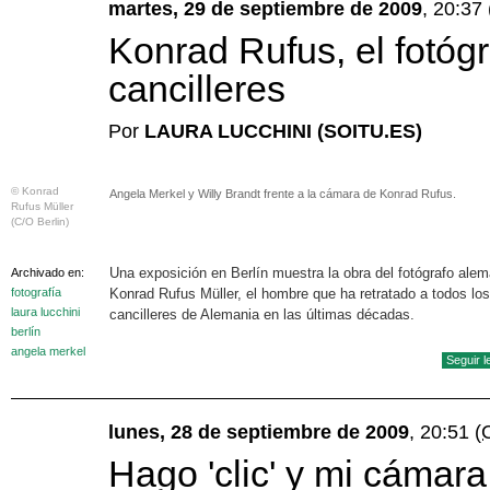
martes, 29 de septiembre de 2009
, 20:37
Konrad Rufus, el fotógr
cancilleres
Por
LAURA LUCCHINI (SOITU.ES)
© Konrad
Angela Merkel y Willy Brandt frente a la cámara de Konrad Rufus.
Rufus Müller
(C/O Berlin)
Una exposición en Berlín muestra la obra del fotógrafo ale
Archivado en:
fotografía
Konrad Rufus Müller, el hombre que ha retratado a todos los
laura lucchini
cancilleres de Alemania en las últimas décadas.
berlín
angela merkel
Seguir 
lunes, 28 de septiembre de 2009
, 20:51
(
Hago 'clic' y mi cámar