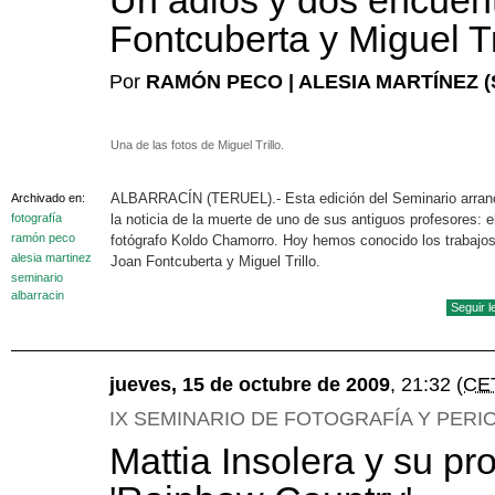
Un adiós y dos encuen
Fontcuberta y Miguel Tr
Por
RAMÓN PECO | ALESIA MARTÍNEZ (
Una de las fotos de Miguel Trillo.
ALBARRACÍN (TERUEL).- Esta edición del Seminario arran
Archivado en:
fotografía
la noticia de la muerte de uno de sus antiguos profesores: e
ramón peco
fotógrafo Koldo Chamorro. Hoy hemos conocido los trabajo
alesia martinez
Joan Fontcuberta y Miguel Trillo.
seminario
albarracin
Seguir 
jueves, 15 de octubre de 2009
, 21:32
(CE
IX SEMINARIO DE FOTOGRAFÍA Y PERI
Mattia Insolera y su pr