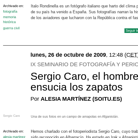
Italo Rondinella es un fotógrafo italiano que harto del clima p
Archivado en:
fotografía
de su país ha venido a España. Sus fotografías narran la his
memoria
de los aviadores que lucharon con la República contra el fa
histórica
guerra civil
Seguir 
lunes, 26 de octubre de 2009
, 12:48
(CET
IX SEMINARIO DE FOTOGRAFÍA Y PERI
Sergio Caro, el hombr
ensucia los zapatos
Por
ALESIA MARTÍNEZ (SOITU.ES)
Sergio Caro
Una de sus fotos en un campo de amapolas en Afganistán.
Hemos charlado con el fotoperiodista Sergio Caro, cuyo tra
Archivado en:
alesia martinez
sido reconocido en Albarracín. Ha estado en Irak y Afganist