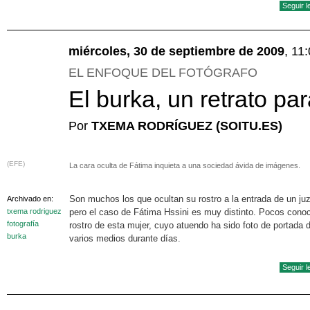
Seguir 
miércoles, 30 de septiembre de 2009
, 11
EL ENFOQUE DEL FOTÓGRAFO
El burka, un retrato pa
Por
TXEMA RODRÍGUEZ (SOITU.ES)
(EFE)
La cara oculta de Fátima inquieta a una sociedad ávida de imágenes.
Son muchos los que ocultan su rostro a la entrada de un ju
Archivado en:
txema rodriguez
pero el caso de Fátima Hssini es muy distinto. Pocos conoc
fotografía
rostro de esta mujer, cuyo atuendo ha sido foto de portada 
burka
varios medios durante días.
Seguir 