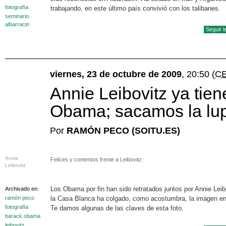
fotografía
trabajando, en este último país convivió con los talibanes.
seminario
albarracin
Seguir 
viernes, 23 de octubre de 2009
, 20:50
(C
Annie Leibovitz ya tien
Obama; sacamos la lu
Por
RAMÓN PECO (SOITU.ES)
Annie
Felices y contentos frente a Leibovitz.
Leibovitz
Los Obama por fin han sido retratados juntos por Annie Leib
Archivado en:
ramón peco
la Casa Blanca ha colgado, como acostumbra, la imagen en 
fotografía
Te damos algunas de las claves de esta foto.
barack obama
leibovitz