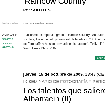
'Rainbow Country'
Por
SOITU.ES
Mattia Insolera
Una mirada teñida de rosa.
Publicamos el reportaje gráfico 'Rainbow Country'. Su autor,
Archivado en:
fotografía
Insolera, fue el becado profesional de la edición 2008 del S
seminario
de Fotografía y ha sido premiado en la categoría 'Daily Life' 
albarracin
World Press Photo 2009.
Seguir 
jueves, 15 de octubre de 2009
, 18:48
(CE
IX SEMINARIO DE FOTOGRAFÍA Y PERI
Los talentos que salie
Albarracín (II)