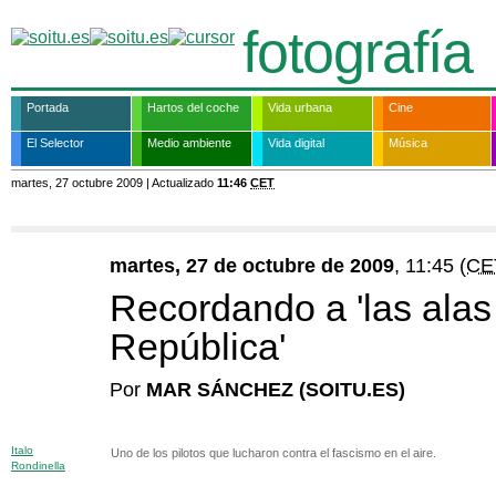
fotografía
Portada
Hartos del coche
Vida urbana
Cine
El Selector
Medio ambiente
Vida digital
Música
martes, 27 octubre 2009 |
Actualizado
11:46
CET
martes, 27 de octubre de 2009
, 11:45
(CE
Recordando a 'las alas
República'
Por
MAR SÁNCHEZ (SOITU.ES)
Italo
Uno de los pilotos que lucharon contra el fascismo en el aire.
Rondinella