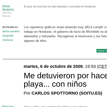
Delmer
El autor de esta foto ha sido detenido y torturado en Honduras.
Membreño
(Nuestra
Mirada)
Los reporteros gráficos están teniendo muy difícil cumplir c
Archivado en:
alesia martinez
trabajo en Honduras, el gobierno de facto de Micheletti no 
fotografía
detenerlos y torturarlos. Recogemos el testimonio y las foto
honduras
algunos de ellos.
Seguir 
martes, 6 de octubre de 2009
, 15:53
(CET
Me detuvieron por hace
playa... con niños
Por
CARLOS SPOTTORNO (SOITU.ES)
Brian Auer
Fotos y niños, una combinación peligrosa para algunos.