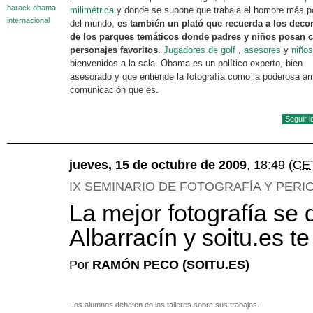
barack obama
milimétrica
y donde se supone que trabaja el hombre más p
internacional
del mundo,
es también un plató que recuerda a los deco
de los parques temáticos donde padres y niños posan 
personajes favoritos
.
Jugadores de golf
,
asesores
y
niños
bienvenidos a la sala. Obama es un político experto, bien
asesorado y que entiende la fotografía como la poderosa a
comunicación que es.
Seguir 
jueves, 15 de octubre de 2009
, 18:49
(CE
IX SEMINARIO DE FOTOGRAFÍA Y PERI
La mejor fotografía se 
Albarracín y soitu.es te
Por
RAMÓN PECO (SOITU.ES)
Los alumnos debaten en los talleres sobre sus trabajos.