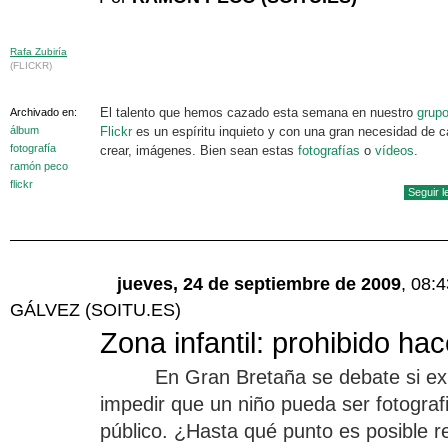
Rafa Zubiría
(FLICKR)
El talento que hemos cazado esta semana en nuestro
grup
Archivado en:
álbum
Flickr
es un espíritu inquieto y con una gran necesidad de c
fotografía
crear, imágenes. Bien sean estas
fotografías
o
vídeos
.
ramón peco
flickr
Seguir 
jueves, 24 de septiembre de 2009
, 08:
GÁLVEZ (SOITU.ES)
Zona infantil: prohibido hac
En Gran Bretaña se debate si exi
impedir que un niño pueda ser fotograf
público. ¿Hasta qué punto es posible r