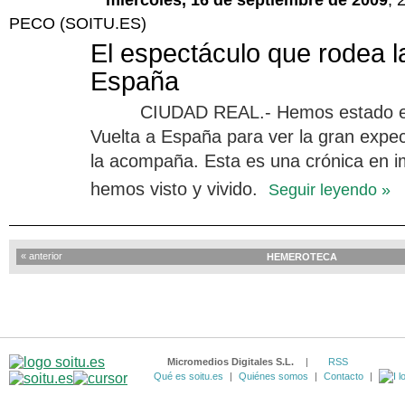
miércoles, 16 de septiembre de 2009
, 
PECO (SOITU.ES)
El espectáculo que rodea l
España
CIUDAD REAL.- Hemos estado en
Vuelta a España para ver la gran expec
la acompaña. Esta es una crónica en 
hemos visto y vivido.
Seguir leyendo »
«
anterior
HEMEROTECA
Micromedios Digitales S.L.
|
RSS
Qué es soitu.es
|
Quiénes somos
|
Contacto
|