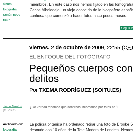
álbum
miembros. En este caso nos hemos fijado en las lomografí
fotografía
Carlos Albaladejo, un viejo conocido de la blogosfera españ
ramón peco
confiesa que comenzó a hacer fotos hace pocos meses.
flickr
Seguir 
viernes, 2 de octubre de 2009
, 22:55
(CE
EL ENFOQUE DEL FOTÓGRAFO
Pequeños cuerpos con
delitos
Por
TXEMA RODRÍGUEZ (SOITU.ES)
Jaime Monfort
¿De verdad tenemos que sentirnos incómodos por fotos así?
(FLICKR)
La policía británica ha ordenado retirar una foto de Brooke S
Archivado en:
fotografía
desnuda con 10 años de la Tate Modern de Londres. Hemo