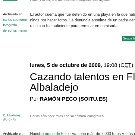
El autor cuenta que fue detenido en una playa en la que hab
Archivado en:
carlos spottorno
niños por hacer fotos. La denuncia anónima de un padre d
fotografía
receloso fue suficiente para terminar en comisaría.
derechos menor
Seguir 
lunes, 5 de octubre de 2009
, 19:08
(CET)
Cazando talentos en Fl
Albaladejo
Por
RAMÓN PECO (SOITU.ES)
C. Albaladejo
Carlos sólo hace fotos con su cámara lomográfica.
(FLICKR)
Nuestro
grupo de Flickr
ya tiene más de 7.000 fotos y más 
Archivado en: