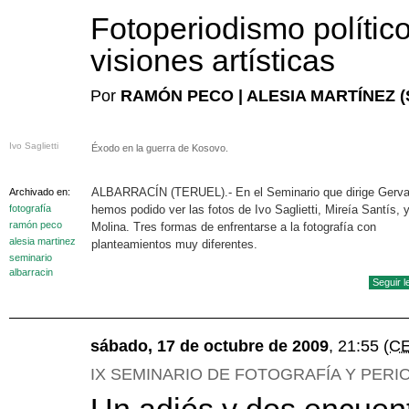
Fotoperiodismo polític
visiones artísticas
Por
RAMÓN PECO | ALESIA MARTÍNEZ (
Ivo Saglietti
Éxodo en la guerra de Kosovo.
ALBARRACÍN (TERUEL).- En el Seminario que dirige Gerva
Archivado en:
fotografía
hemos podido ver las fotos de Ivo Saglietti, Mireía Santís, 
ramón peco
Molina. Tres formas de enfrentarse a la fotografía con
alesia martinez
planteamientos muy diferentes.
seminario
albarracin
Seguir 
sábado, 17 de octubre de 2009
, 21:55
(C
IX SEMINARIO DE FOTOGRAFÍA Y PERI