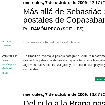
miércoles, 7 de octubre de 2009
, 22:17
(
Más allá de Sebastião 
postales de Copacaba
Por
RAMÓN PECO (SOITU.ES)
Evandro
Los carnavales de Río visto por Evandro Teixeira.
Teixeira
En Brasil se inventó la palabra 'fotografía'. Aquí te mostram
Archivado en:
fotografía
cuatro fotógrafos que demuestran que la fotografía brasileñ
ramón peco
algo más que Sebastião Salgado y postales de sus playas 
dia brasil
carnavales.
brasil
Seguir 
miércoles, 7 de octubre de 2009
, 13:07
(
Del culo a la Braga pa