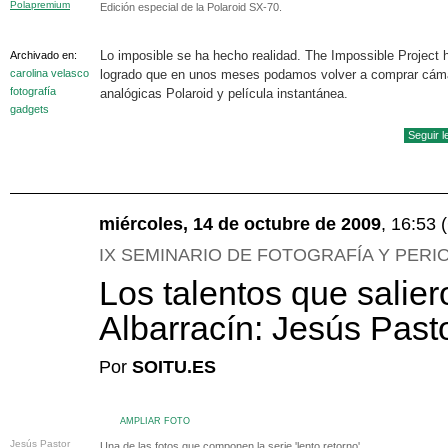
Polapremium
Edición especial de la Polaroid SX-70.
Lo imposible se ha hecho realidad. The Impossible Project 
Archivado en:
carolina velasco
logrado que en unos meses podamos volver a comprar cám
fotografía
analógicas Polaroid y película instantánea.
gadgets
Seguir 
miércoles, 14 de octubre de 2009
, 16:53
IX SEMINARIO DE FOTOGRAFÍA Y PERI
Los talentos que salie
Albarracín: Jesús Past
Por
SOITU.ES
AMPLIAR FOTO
Jesús Pastor
Una de las fotos que componen la serie 'lento retorno'.