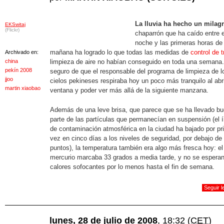
La lluvia ha hecho un milag
EKSwitaj
(Flickr)
chaparrón que ha caído entre 
noche y las primeras horas de 
mañana ha logrado lo que todas las medidas de
control de t
Archivado en:
china
limpieza de aire no habían conseguido en toda una semana
pekín 2008
seguro de que el responsable del programa de limpieza de l
jjoo
cielos pekineses respiraba hoy un poco más tranquilo al abri
martin xiaobao
ventana y poder ver más allá de la siguiente manzana.
Además de una leve brisa, que parece que se ha llevado b
parte de las partículas que permanecían en suspensión (el 
de contaminación atmosférica en la ciudad ha bajado por pr
vez en cinco días a los niveles de seguridad, por debajo de
puntos), la temperatura también era algo más fresca hoy: el
mercurio marcaba 33 grados a media tarde, y no se espera
calores sofocantes por lo menos hasta el fin de semana.
Seguir 
lunes, 28 de julio de 2008
, 18:32
(CET)