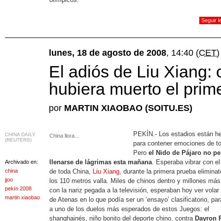
Seguir 
lunes, 18 de agosto de 2008
, 14:40
(CET)
El adiós de Liu Xiang:
hubiera muerto el prime
por
MARTIN XIAOBAO (SOITU.ES)
PEKÍN.- Los estadios están h
CHINA DAILY
China llora...
(REUTERS)
para contener emociones de to
Pero
el Nido de Pájaro no p
llenarse de lágrimas esta mañana
. Esperaba vibrar con el
Archivado en:
china
de toda China,
Liu Xiang
, durante la primera prueba eliminat
jjoo
los 110 metros valla. Miles de chinos dentro y millones más
pekín 2008
con la nariz pegada a la televisión, esperaban hoy ver volar 
martin xiaobao
de Atenas en lo que podía ser un ‘ensayo’ clasificatorio, par
a uno de los duelos más esperados de estos Juegos: el
shanghainés, niño bonito del deporte chino, contra
Dayron 