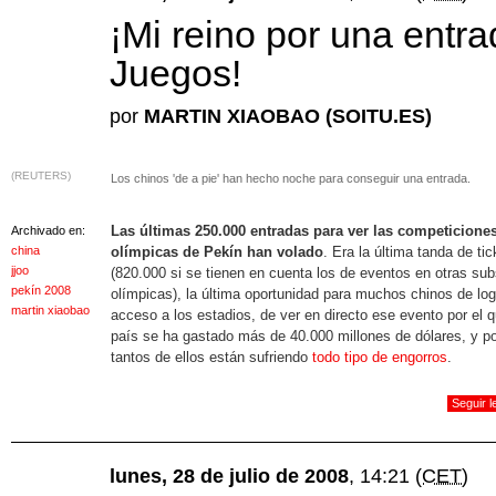
¡Mi reino por una entra
Juegos!
por
MARTIN XIAOBAO (SOITU.ES)
(REUTERS)
Los chinos 'de a pie' han hecho noche para conseguir una entrada.
Las últimas 250.000 entradas para ver las competicione
Archivado en:
china
olímpicas de Pekín han volado
. Era la última tanda de tic
jjoo
(820.000 si se tienen en cuenta los de eventos en otras su
pekín 2008
olímpicas), la última oportunidad para muchos chinos de logr
martin xiaobao
acceso a los estadios, de ver en directo ese evento por el 
país se ha gastado más de 40.000 millones de dólares, y po
tantos de ellos están sufriendo
todo tipo de engorros
.
Seguir 
lunes, 28 de julio de 2008
, 14:21
(CET)