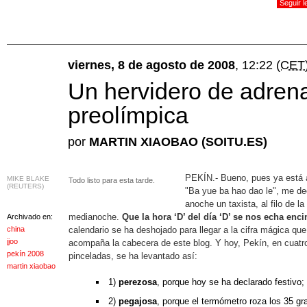
Seguir 
viernes, 8 de agosto de 2008
, 12:22
(CET
Un hervidero de adrena
preolímpica
por
MARTIN XIAOBAO (SOITU.ES)
PEKÍN.- Bueno, pues ya está 
MIKE BLAKE
Todo listo para esta tarde.
(REUTERS)
"Ba yue ba hao dao le", me de
anoche un taxista, al filo de la
medianoche.
Que la hora ‘D’ del día ‘D’ se nos echa enc
Archivado en:
china
calendario se ha deshojado para llegar a la cifra mágica que
jjoo
acompaña la cabecera de este blog. Y hoy, Pekín, en cuatr
pekín 2008
pinceladas, se ha levantado así:
martin xiaobao
1)
perezosa
, porque hoy se ha declarado festivo;
2)
pegajosa
, porque el termómetro roza los 35 gr