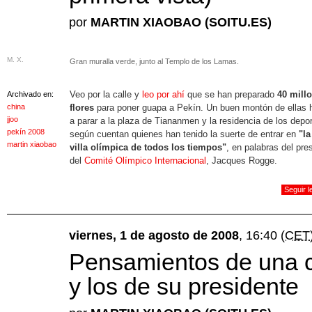
por
MARTIN XIAOBAO (SOITU.ES)
M. X.
Gran muralla verde, junto al Templo de los Lamas.
Veo por la calle y
leo por ahí
que se han preparado
40 mill
Archivado en:
china
flores
para poner guapa a Pekín. Un buen montón de ellas 
jjoo
a parar a la plaza de Tiananmen y la residencia de los depor
pekín 2008
según cuentan quienes han tenido la suerte de entrar en
"la
martin xiaobao
villa olímpica de todos los tiempos"
, en palabras del pre
del
Comité Olímpico Internacional
, Jacques Rogge.
Seguir 
viernes, 1 de agosto de 2008
, 16:40
(CET
Pensamientos de una c
y los de su presidente