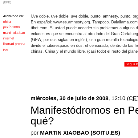
(EFE)
Uve doble, uve doble, uve doble, punto, amnesty, punto, or
Archivado en:
china
En español: www.es.amnesty.org. Tampoco. Dalailama.com
pekín 2008
tibet.com, Si usted puede acceder sin problemas a alguna 
martin xiaobao
enlaces es que se encuentra al otro lado del Gran Cortafue
internet
(GFW, por sus siglas en inglés), esa gran muralla tecnológi
libertad prensa
divide el ciberespacio en dos: el censurado, dentro de las f
jjoo
chinas, China y el mundo libre, (casi todo) el resto del plane
Seguir 
miércoles, 30 de julio de 2008
, 12:10
(CE
Manifestódromos en P
qué?
por
MARTIN XIAOBAO (SOITU.ES)