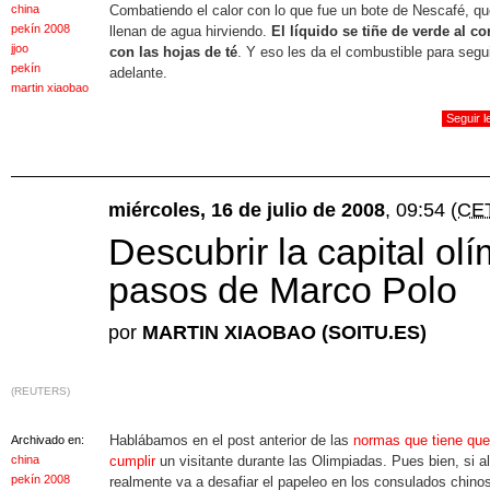
china
Combatiendo el calor con lo que fue un bote de Nescafé, qu
pekín 2008
llenan de agua hirviendo.
El líquido se tiñe de verde al co
jjoo
con las hojas de té
. Y eso les da el combustible para segu
pekín
adelante.
martin xiaobao
Seguir 
miércoles, 16 de julio de 2008
, 09:54
(CE
Descubrir la capital olí
pasos de Marco Polo
por
MARTIN XIAOBAO (SOITU.ES)
(REUTERS)
Hablábamos en el post anterior de las
normas que tiene que
Archivado en:
china
cumplir
un visitante durante las Olimpiadas. Pues bien, si a
pekín 2008
realmente va a desafiar el papeleo en los consulados chino