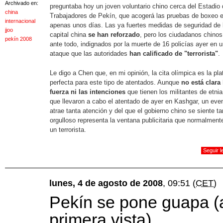
Archivado en:
preguntaba hoy un joven voluntario chino cerca del Estadio 
china
Trabajadores de Pekín, que acogerá las pruebas de boxeo 
internacional
apenas unos días. Las ya fuertes medidas de seguridad de 
jjoo
capital china
se han reforzado
, pero los ciudadanos chinos
pekín 2008
ante todo, indignados por la muerte de 16 policías ayer en 
ataque que las autoridades
han calificado de "terrorista"
.
Le digo a Chen que, en mi opinión, la cita olímpica es la pl
perfecta para este tipo de atentados. Aunque
no está clara 
fuerza ni las intenciones
que tienen los militantes de etnia
que llevaron a cabo el atentado de ayer en Kashgar, un eve
atrae tanta atención y del que el gobierno chino se siente ta
orgulloso representa la ventana publicitaria que normalmen
un terrorista.
Seguir 
lunes, 4 de agosto de 2008
, 09:51
(CET)
Pekín se pone guapa (
primera vista)