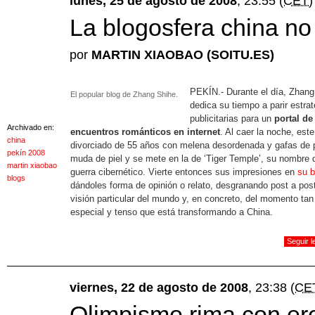
lunes, 25 de agosto de 2008
, 23:55
(CET)
La blogosfera china no
por
MARTIN XIAOBAO (SOITU.ES)
PEKÍN.- Durante el día, Zhang
El popular blog de Zhang Shihe.
dedica su tiempo a parir estra
publicitarias para un
portal de
Archivado en:
encuentros románticos en internet
. Al caer la noche, este
china
divorciado de 55 años con melena desordenada y gafas de 
pekín 2008
muda de piel y se mete en la de ‘Tiger Temple’, su nombre 
martin xiaobao
guerra cibernético. Vierte entonces sus impresiones en
su b
blogs
dándoles forma de opinión o relato, desgranando post a pos
visión particular del mundo y, en concreto, del momento tan
especial y tenso que está transformando a China.
Seguir 
viernes, 22 de agosto de 2008
, 23:38
(CE
Olimpismo rima con er