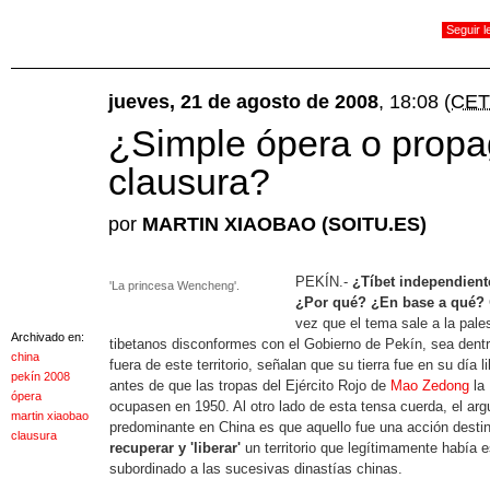
Seguir 
jueves, 21 de agosto de 2008
, 18:08
(CET
¿Simple ópera o propa
clausura?
por
MARTIN XIAOBAO (SOITU.ES)
PEKÍN.-
¿Tíbet independient
'La princesa Wencheng'.
¿Por qué? ¿En base a qué?
vez que el tema sale a la pales
Archivado en:
tibetanos disconformes con el Gobierno de Pekín, sea dentr
china
fuera de este territorio, señalan que su tierra fue en su día li
pekín 2008
antes de que las tropas del Ejército Rojo de
Mao Zedong
la
ópera
ocupasen en 1950. Al otro lado de esta tensa cuerda, el ar
martin xiaobao
predominante en China es que aquello fue una acción desti
clausura
recuperar y 'liberar'
un territorio que legítimamente había 
subordinado a las sucesivas dinastías chinas.