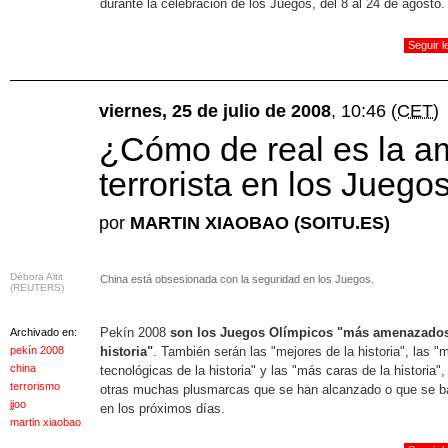
durante la celebración de los Juegos, del 8 al 24 de agosto.
Seguir 
viernes, 25 de julio de 2008
, 10:46
(CET)
¿Cómo de real es la 
terrorista en los Juego
por
MARTIN XIAOBAO (SOITU.ES)
Débora Altit
China está obsesionada con la seguridad en los Juegos.
(REUTERS)
Pekín 2008
son los Juegos Olímpicos "más amenazados
Archivado en:
pekín 2008
historia"
. También serán las "mejores de la historia", las "
china
tecnológicas de la historia" y las "más caras de la historia",
terrorismo
otras muchas plusmarcas que se han alcanzado o que se ba
jjoo
en los próximos días.
martin xiaobao