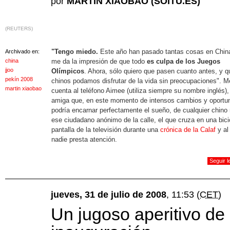
por
MARTIN XIAOBAO (SOITU.ES)
(REUTERS)
"Tengo miedo.
Este año han pasado tantas cosas en Chin
Archivado en:
china
me da la impresión de que todo
es culpa de los Juegos
jjoo
Olímpicos
. Ahora, sólo quiero que pasen cuanto antes, y q
pekín 2008
chinos podamos disfrutar de la vida sin preocupaciones". M
martin xiaobao
cuenta al teléfono Aimee (utiliza siempre su nombre inglés),
amiga que, en este momento de intensos cambios y oportu
podría encarnar perfectamente el sueño, de cualquier chino
ese ciudadano anónimo de la calle, el que cruza en una bicic
pantalla de la televisión durante una
crónica de la Calaf
y al
nadie presta atención.
Seguir 
jueves, 31 de julio de 2008
, 11:53
(CET)
Un jugoso aperitivo de 