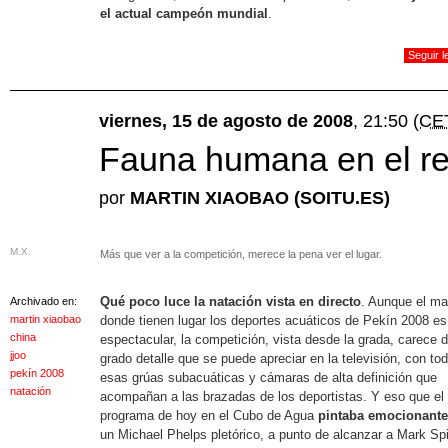
el actual campeón mundial
.
Seguir 
viernes, 15 de agosto de 2008
, 21:50
(CE
Fauna humana en el re
por
MARTIN XIAOBAO (SOITU.ES)
M.X.
Más que ver a la competición, merece la pena ver el lugar.
Qué poco luce la natación vista en directo
. Aunque el ma
Archivado en:
martin xiaobao
donde tienen lugar los deportes acuáticos de Pekín 2008 es
china
espectacular, la competición, vista desde la grada, carece d
jjoo
grado detalle que se puede apreciar en la televisión, con to
pekín 2008
esas grúas subacuáticas y cámaras de alta definición que
natación
acompañan a las brazadas de los deportistas. Y eso que el
programa de hoy en el Cubo de Agua
pintaba emocionante
un Michael Phelps pletórico, a punto de alcanzar a Mark Sp