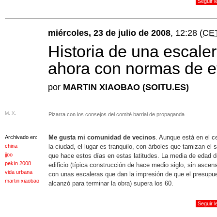
Seguir 
miércoles, 23 de julio de 2008
, 12:28
(CE
Historia de una escalera
ahora con normas de e
por
MARTIN XIAOBAO (SOITU.ES)
M. X.
Pizarra con los consejos del comité barrial de propaganda.
Me gusta mi comunidad de vecinos
. Aunque está en el c
Archivado en:
china
la ciudad, el lugar es tranquilo, con árboles que tamizan el 
jjoo
que hace estos días en estas latitudes. La media de edad d
pekín 2008
edificio (típica construcción de hace medio siglo, sin ascens
vida urbana
con unas escaleras que dan la impresión de que el presupu
martin xiaobao
alcanzó para terminar la obra) supera los 60.
Seguir 