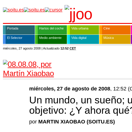
Portada
Hartos del coche
Vida urbana
Cine
El Selector
Medio ambiente
Vida digital
Música
miércoles, 27 agosto 2008 |
Actualizado
12:52
CET
miércoles, 27 de agosto de 2008
, 12:52
(
Un mundo, un sueño; u
objetivo: ¿Y ahora qué
por
MARTIN XIAOBAO (SOITU.ES)