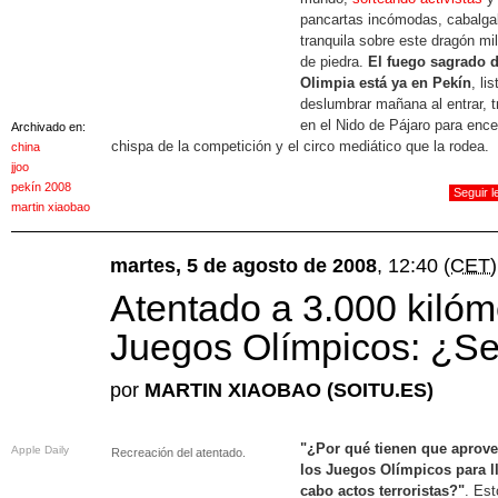
pancartas incómodas, cabalg
tranquila sobre este dragón mi
de piedra.
El fuego sagrado 
Olimpia está ya en Pekín
, li
deslumbrar mañana al entrar, tr
en el Nido de Pájaro para ence
Archivado en:
chispa de la competición y el circo mediático que la rodea.
china
jjoo
pekín 2008
Seguir 
martin xiaobao
martes, 5 de agosto de 2008
, 12:40
(CET)
Atentado a 3.000 kilóm
Juegos Olímpicos: ¿Ser
por
MARTIN XIAOBAO (SOITU.ES)
"¿Por qué tienen que aprov
Apple Daily
Recreación del atentado.
los Juegos Olímpicos para ll
cabo actos terroristas?"
. Est