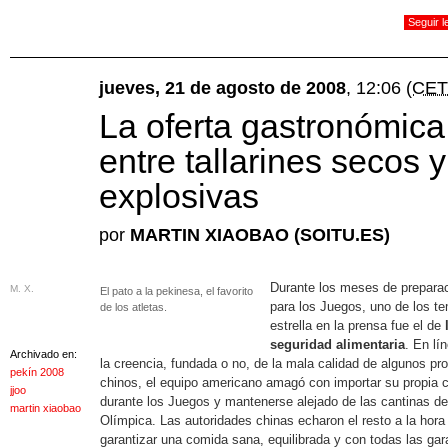
Seguir 
jueves, 21 de agosto de 2008
, 12:06
(CET
La oferta gastronómica
entre tallarines secos 
explosivas
por
MARTIN XIAOBAO (SOITU.ES)
Durante los meses de prepara
M. X.
El pato a la pekinesa, el favorito
para los Juegos, uno de los t
de los atletas.
estrella en la prensa fue el de
seguridad alimentaria
. En lí
Archivado en:
la creencia, fundada o no, de la mala calidad de algunos pr
pekín 2008
chinos, el equipo americano amagó con importar su propia 
jjoo
durante los Juegos y mantenerse alejado de las cantinas de 
martin xiaobao
Olímpica. Las autoridades chinas echaron el resto a la hora
garantizar una comida sana, equilibrada y con todas las gar