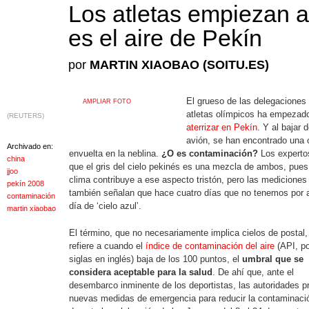
Los atletas empiezan a
es el aire de Pekín
por
MARTIN XIAOBAO (SOITU.ES)
El grueso de las delegaciones
AMPLIAR FOTO
atletas olímpicos ha empezad
(REUTERS)
aterrizar en Pekín
. Y al bajar d
avión, se han encontrado una 
Archivado en:
envuelta en la neblina.
¿O es contaminación?
Los experto
china
que el gris del cielo pekinés es una mezcla de ambos, pues
jjoo
clima contribuye a ese aspecto tristón, pero las mediciones
pekín 2008
también señalan que hace cuatro días que no tenemos por 
contaminación
día de ‘cielo azul’.
martin xiaobao
El término, que no necesariamente implica cielos de postal,
refiere a cuando el
índice de contaminación del aire
(API, po
siglas en inglés) baja de los 100 puntos, el
umbral que se
considera aceptable para la salud
. De ahí que, ante el
desembarco inminente de los deportistas, las autoridades p
nuevas medidas de emergencia para reducir la contaminaci