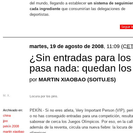
del mundo, llegando a establecer
un sistema de seguimie
cada ingrediente
que consumirían las delegaciones de
deportistas.
Seguir 
martes, 19 de agosto de 2008
, 11:09
(CET
¿Sin entradas para lo
pasa nada: quedan los
por
MARTIN XIAOBAO (SOITU.ES)
M. X.
Locura por los pins.
PEKÍN.- Si no eres atleta, Very Important Person (VIP), peri
Archivado en:
china
o no has conseguido entradas para una competición, resulta 
jjoo
saborear de cerca los Juegos Olímpicos. Por eso, en la call
pekín 2008
además de la reventa, circula una nueva fiebre: la locura de
martin xiaobao
olímpicos.