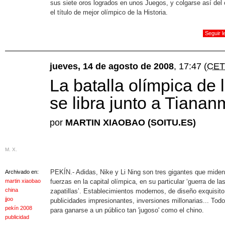
sus siete oros logrados en unos Juegos, y colgarse así del 
el título de mejor olímpico de la Historia.
Seguir 
jueves, 14 de agosto de 2008
, 17:47
(CET
La batalla olímpica de l
se libra junto a Tiana
por
MARTIN XIAOBAO (SOITU.ES)
M. X.
PEKÍN.- Adidas, Nike y Li Ning son tres gigantes que mide
Archivado en:
martin xiaobao
fuerzas en la capital olímpica, en su particular ‘guerra de la
china
zapatillas’. Establecimientos modernos, de diseño exquisito
jjoo
publicidades impresionantes, inversiones millonarias... Todo
pekín 2008
para ganarse a un público tan 'jugoso' como el chino.
publicidad