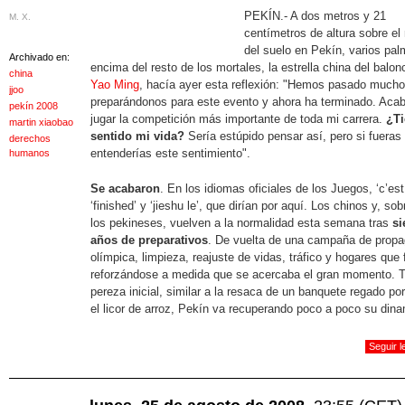
PEKÍN.- A dos metros y 21
M. X.
centímetros de altura sobre el 
del suelo en Pekín, varios pal
Archivado en:
encima del resto de los mortales, la estrella china del balon
china
Yao Ming
, hacía ayer esta reflexión: "Hemos pasado much
jjoo
preparándonos para este evento y ahora ha terminado. Aca
pekín 2008
jugar la competición más importante de toda mi carrera.
¿Ti
martin xiaobao
sentido mi vida?
Sería estúpido pensar así, pero si fueras
derechos
entenderías este sentimiento".
humanos
Se acabaron
. En los idiomas oficiales de los Juegos, ‘c’est f
‘finished’ y ‘jieshu le’, que dirían por aquí. Los chinos y, sob
los pekineses, vuelven a la normalidad esta semana tras
si
años de preparativos
. De vuelta de una campaña de prop
olímpica, limpieza, reajuste de vidas, tráfico y hogares que 
reforzándose a medida que se acercaba el gran momento. 
pereza inicial, similar a la resaca de un banquete regado po
el licor de arroz, Pekín va recuperando poco a poco su din
Seguir 