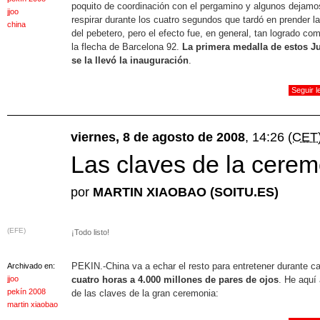
poquito de coordinación con el pergamino y algunos dejamo
jjoo
respirar durante los cuatro segundos que tardó en prender 
china
del pebetero, pero el efecto fue, en general, tan logrado co
la flecha de Barcelona 92.
La primera medalla de estos J
se la llevó la inauguración
.
Seguir 
viernes, 8 de agosto de 2008
, 14:26
(CET
Las claves de la cerem
por
MARTIN XIAOBAO (SOITU.ES)
(EFE)
¡Todo listo!
PEKIN.-China va a echar el resto para entretener durante ca
Archivado en:
jjoo
cuatro horas a 4.000 millones de pares de ojos
. He aquí
pekín 2008
de las claves de la gran ceremonia:
martin xiaobao