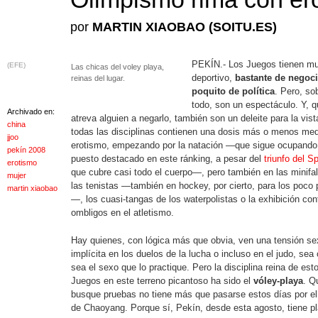
por
MARTIN XIAOBAO (SOITU.ES)
PEKÍN.- Los Juegos tienen m
(EFE)
Las chicas del voley playa,
deportivo,
bastante de negoci
reinas del lugar.
poquito de política
. Pero, so
todo, son un espectáculo. Y, 
Archivado en:
atreva alguien a negarlo, también son un deleite para la vist
china
todas las disciplinas contienen una dosis más o menos me
jjoo
erotismo, empezando por la natación —que sigue ocupando
pekín 2008
puesto destacado en este ránking, a pesar del
triunfo del S
erotismo
que cubre casi todo el cuerpo—, pero también en las minifa
mujer
las tenistas —también en hockey, por cierto, para los poco
martin xiaobao
—, los cuasi-tangas de los waterpolistas o la exhibición con
ombligos en el atletismo.
Hay quienes, con lógica más que obvia, ven una tensión se
implícita en los duelos de la lucha o incluso en el judo, sea 
sea el sexo que lo practique. Pero la disciplina reina de est
Juegos en este terreno picantoso ha sido el
vóley-playa
. Q
busque pruebas no tiene más que pasarse estos días por el
de Chaoyang. Porque sí, Pekín, desde esta agosto, tiene pl