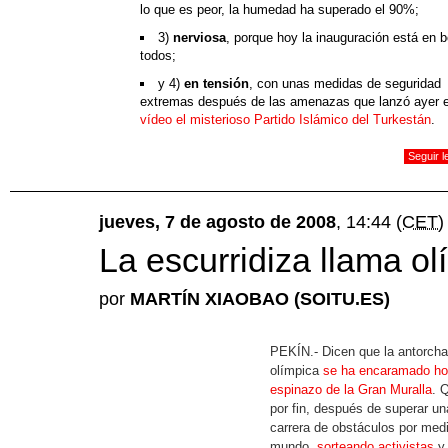
lo que es peor, la humedad ha superado el 90%;
3)
nerviosa
, porque hoy la inauguración está en 
todos;
y 4)
en tensión
, con unas medidas de seguridad
extremas después de las amenazas que lanzó ayer 
vídeo el misterioso Partido Islámico del Turkestán
.
Seguir 
jueves, 7 de agosto de 2008
, 14:44
(CET)
La escurridiza llama ol
por
MARTÍN XIAOBAO (SOITU.ES)
PEKÍN.- Dicen que la antorcha
olímpica
se ha encaramado ho
espinazo de la Gran Muralla
. 
por fin, después de superar un
carrera de obstáculos por med
mundo,
sorteando activistas
y