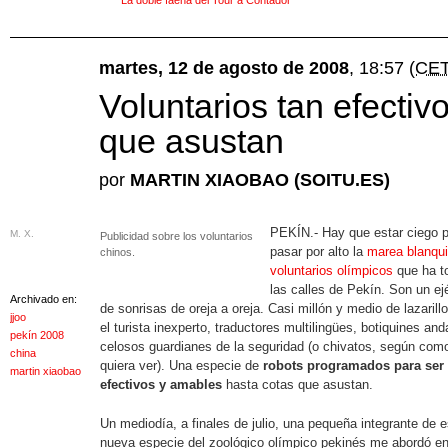
La doble faena del Tour a Contador
martes, 12 de agosto de 2008
, 18:57
(CET
Voluntarios tan efectiv
que asustan
por
MARTIN XIAOBAO (SOITU.ES)
PEKÍN.- Hay que estar ciego 
M. X.
Publicidad sobre los voluntarios
pasar por alto la
marea blanqui
chinos.
voluntarios olímpicos
que ha 
las calles de Pekín. Son un ejé
Archivado en:
de sonrisas de oreja a oreja. Casi millón y medio de lazarill
jjoo
el turista inexperto, traductores multilingües, botiquines and
pekín 2008
celosos guardianes de la seguridad (o chivatos, según como
china
quiera ver). Una especie de
robots programados para ser
martin xiaobao
efectivos y amables
hasta cotas que asustan.
Un mediodía, a finales de julio, una pequeña integrante de e
nueva especie del zoológico olímpico pekinés me abordó en