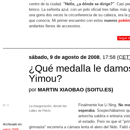
centro de la ciudad.
"Hello, ¿a dónde se dirige?"
. Casi p
brinco. La señorita azul, con un polo oficial tres tallas más 
una gorra dos veces la circunferencia de su cabeza, era la 
que conocía. Mi primer encuentro con estos
nuevos
poké
andantes llenos de accesorios.
Seguir 
sábado, 9 de agosto de 2008
, 17:58
(CET
¿Qué medalla le damo
Yimou?
por
MARTIN XIAOBAO (SOITU.ES)
Finalmente fue Li Ning.
No me
M. X.
La inauguración, desde las
esperaba
. Sospechábamos qu
calles de Pekín.
antorcha saldría o entraría vo
el estadio. Pero no que el "prí
Archivado en:
gimnasta" recorrería a cámara lenta el alero del Nido. Faltó 
pekín 2008