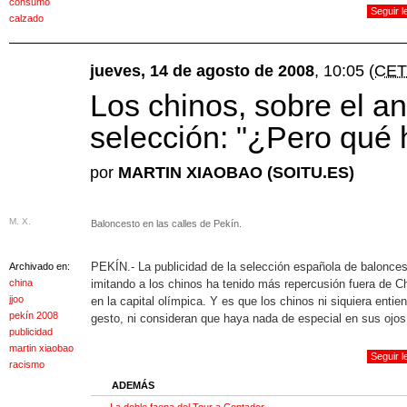
consumo
Seguir 
calzado
jueves, 14 de agosto de 2008
, 10:05
(CET
Los chinos, sobre el an
selección: "¿Pero qué
por
MARTIN XIAOBAO (SOITU.ES)
M. X.
Baloncesto en las calles de Pekín.
PEKÍN.- La publicidad de la selección española de balonces
Archivado en:
china
imitando a los chinos ha tenido más repercusión fuera de C
jjoo
en la capital olímpica. Y es que los chinos ni siquiera entie
pekín 2008
gesto, ni consideran que haya nada de especial en sus ojos
publicidad
martin xiaobao
Seguir 
racismo
ADEMÁS