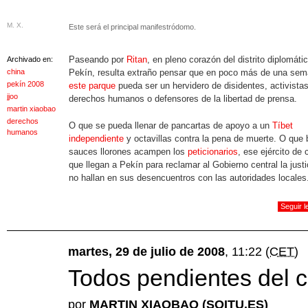
M. X.
Este será el principal manifestródomo.
Paseando por
Ritan
, en pleno corazón del distrito diplomáti
Archivado en:
china
Pekín, resulta extraño pensar que en poco más de una se
pekín 2008
este parque
pueda ser un hervidero de disidentes, activista
jjoo
derechos humanos o defensores de la libertad de prensa.
martin xiaobao
derechos
O que se pueda llenar de pancartas de apoyo a un
Tíbet
humanos
independiente
y octavillas contra la pena de muerte. O que 
sauces llorones acampen los
peticionarios
, ese ejército de 
que llegan a Pekín para reclamar al Gobierno central la just
no hallan en sus desencuentros con las autoridades locales
Seguir 
martes, 29 de julio de 2008
, 11:22
(CET)
Todos pendientes del c
por
MARTIN XIAOBAO (SOITU.ES)