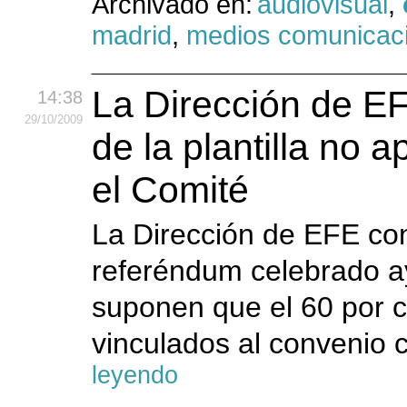
Archivado en:
audiovisual
,
madrid
,
medios comunicac
La Dirección de EF
14:38
29
/10
/2009
de la plantilla no 
el Comité
La Dirección de EFE con
referéndum celebrado a
suponen que el 60 por c
vinculados al convenio 
leyendo