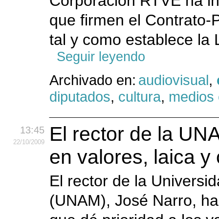
Corporación RTVE ha in
que firmen el Contrato-
tal y como establece la 
Seguir leyendo
Archivado en:
audiovisual
,
diputados
,
cultura
,
medios 
El rector de la U
13:45
22
/10
/2009
en valores, laica y
El rector de la Univers
(UNAM), José Narro, h