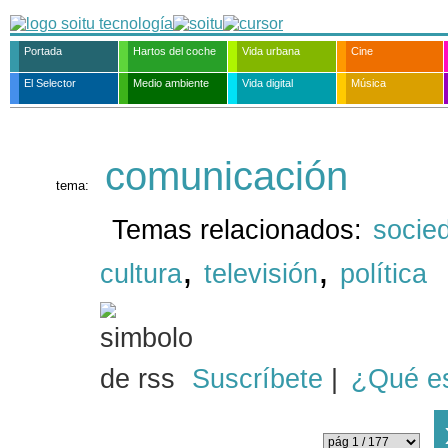
Portada
Hartos del coche
Vida urbana
Cine
El Selector
Medio ambiente
Vida digital
Música
comunicación
tema:
Temas relacionados:
socie
,
,
cultura
televisión
política
Suscríbete
|
¿Qué e