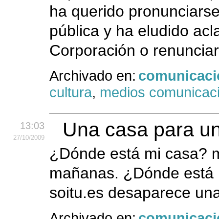
ha querido pronunciarse
pública y ha eludido acla
Corporación o renunciar
Archivado en:
comunicaci
cultura
,
medios comunicac
Una casa para un
13:03
27
/10
/2009
¿Dónde está mi casa? m
mañanas. ¿Dónde está mi
soitu.es desaparece una
Archivado en:
comunicaci