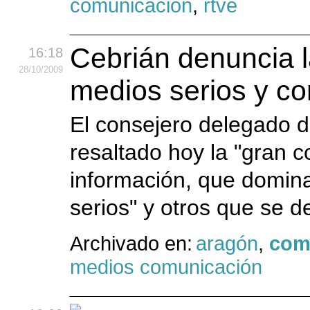
comunicación
,
rtve
Cebrián denuncia l
16:18
28
/10
/2009
medios serios y c
El consejero delegado d
resaltado hoy la "gran c
información, que domina
serios" y otros que se de
Archivado en:
aragón
,
com
medios comunicación