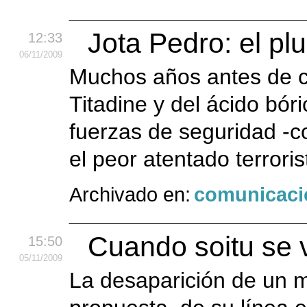
Jota Pedro: el pl
12:33
06
/11
/2009
Muchos años antes de co
Titadine y del ácido bóri
fuerzas de seguridad -c
el peor atentado terroris
Archivado en:
comunicaci
Cuando soitu se 
15:50
05
/11
/2009
La desaparición de un 