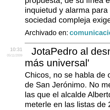
propuesta, de su línea e
inquietud y alarma para
sociedad compleja exige
Archivado en:
comunicaci
JotaPedro al desn
10:31
05
/11
/2009
más universal'
Chicos, no se habla de o
de San Jerónimo. No me 
las que el alcalde Alber
meterle en las listas de 