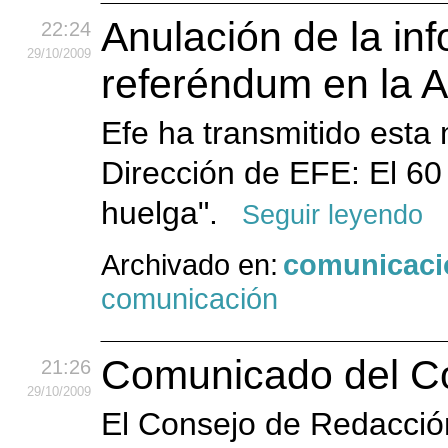
Anulación de la in
22:24
29
/10
/2009
referéndum en la 
Efe ha transmitido esta 
Dirección de EFE: El 60 
huelga".
Seguir leyendo
Archivado en:
comunicaci
comunicación
Comunicado del C
21:26
29
/10
/2009
El Consejo de Redacción