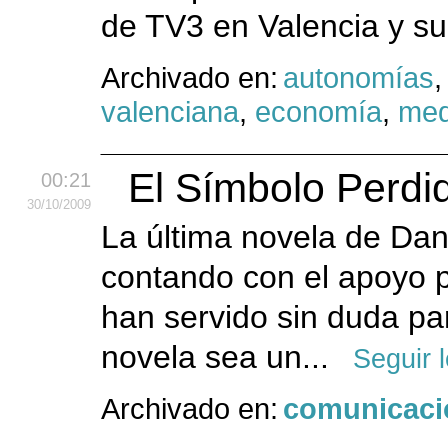
de TV3 en Valencia y su
Archivado en:
autonomías
valenciana
,
economía
,
med
El Símbolo Perdid
00:21
30
/10
/2009
La última novela de Dan
contando con el apoyo 
han servido sin duda par
novela sea un...
Seguir 
Archivado en:
comunicaci