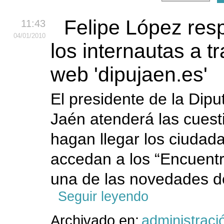
Felipe López res
11:43
04
/01
/2010
los internautas a t
web 'dipujaen.es'
El presidente de la Dipu
Jaén atenderá las cuest
hagan llegar los ciudad
accedan a los “Encuent
una de las novedades de
Seguir leyendo
Archivado en:
administraci