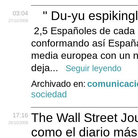
" Du-yu espikingl
03:04
27
/10
/2009
2,5 Españoles de cada 1
conformando así Españ
media europea con un ni
deja...
Seguir leyendo
Archivado en:
comunicaci
sociedad
The Wall Street J
17:16
26
/10
/2009
como el diario más