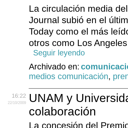
La circulación media del
Journal subió en el últ
Today como el más leíd
otros como Los Angeles
Seguir leyendo
Archivado en:
comunicaci
medios comunicación
,
pre
UNAM y Universida
16:22
22
/10
/2009
colaboración
La concesión del Premio