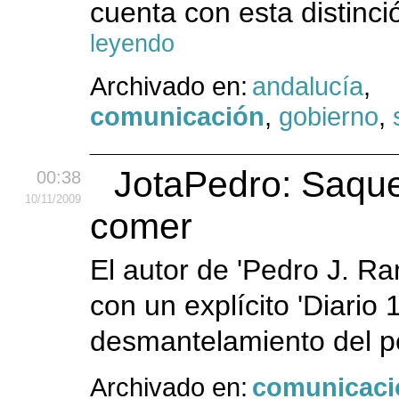
cuenta con esta distinc
leyendo
Archivado en:
andalucía
,
comunicación
,
gobierno
,
JotaPedro: Saque
00:38
10
/11
/2009
comer
El autor de 'Pedro J. Ram
con un explícito 'Diario
desmantelamiento del pe
Archivado en:
comunicaci