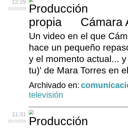
12:29
28
/10
/2009
Cámara A
Un video en el que Cámar
hace un pequeño repaso 
y el momento actual... y
tu)' de Mara Torres en el
Archivado en:
comunicaci
televisión
11:31
28
/10
/2009