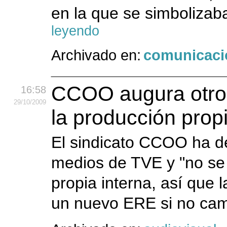
en la que se simbolizaba
leyendo
Archivado en:
comunicaci
CCOO augura otro
16:58
29
/10
/2009
la producción propi
El sindicato CCOO ha de
medios de TVE y "no se 
propia interna, así que
un nuevo ERE si no camb