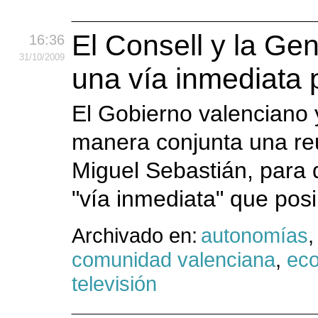
El Consell y la Gen
16:36
31
/10
/2009
una vía inmediata 
El Gobierno valenciano y
manera conjunta una reu
Miguel Sebastián, para 
"vía inmediata" que posib
Archivado en:
autonomías
comunidad valenciana
,
ec
televisión