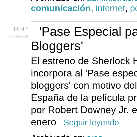
comunicación
,
internet
,
po
'Pase Especial p
11:47
30
/12
/2009
Bloggers'
El estreno de Sherlock
incorpora al 'Pase espec
bloggers' con motivo de
España de la película p
por Robert Downey Jr. e
enero
Seguir leyendo