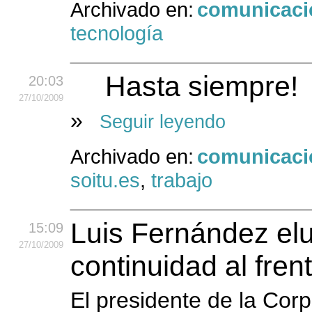
Archivado en:
comunicaci
tecnología
Hasta siempre!
20:03
27
/10
/2009
»
Seguir leyendo
Archivado en:
comunicaci
soitu.es
,
trabajo
Luis Fernández el
15:09
27
/10
/2009
continuidad al fre
El presidente de la Cor