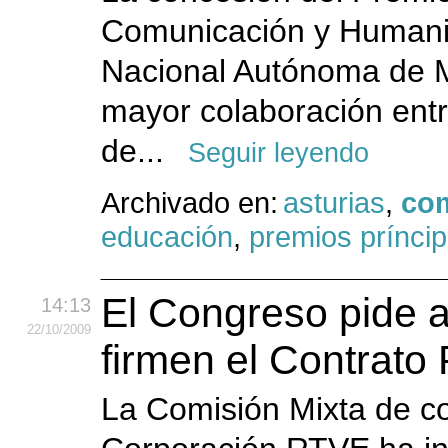
Comunicación y Humani
Nacional Autónoma de 
mayor colaboración entre
de...
Seguir leyendo
Archivado en:
asturias
,
co
educación
,
premios príncip
El Congreso pide 
14:13
22
/10
/2009
firmen el Contrato
La Comisión Mixta de co