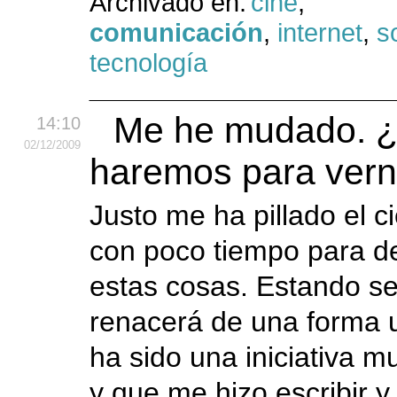
Archivado en:
cine
,
comunicación
,
internet
,
s
tecnología
Me he mudado. 
14:10
02
/12
/2009
haremos para ver
Justo me ha pillado el ci
con poco tiempo para de
estas cosas. Estando s
renacerá de una forma u
ha sido una iniciativa m
y que me hizo escribir y.