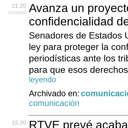
Avanza un proyecto
21:20
30
/10
/2009
confidencialidad de
Senadores de Estados U
ley para proteger la con
periodísticas ante los t
para que esos derechos
leyendo
Archivado en:
comunicaci
comunicación
RTVE prevé acabar 
15:20