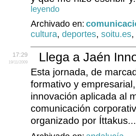
leyendo
Archivado en:
comunicaci
cultura
,
deportes
,
soitu.es
Llega a Jaén Inn
17:29
19
/11
/2009
Esta jornada, de marcad
formativo y empresarial
innovación aplicada al m
comunicación corporativ
organizado por Íttakus..