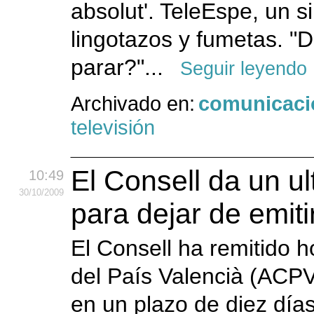
absolut'. TeleEspe, un s
lingotazos y fumetas. "
parar?"...
Seguir leyendo
Archivado en:
comunicaci
televisión
El Consell da un u
10:49
30
/10
/2009
para dejar de emit
El Consell ha remitido h
del País Valencià (ACPV)
en un plazo de diez días