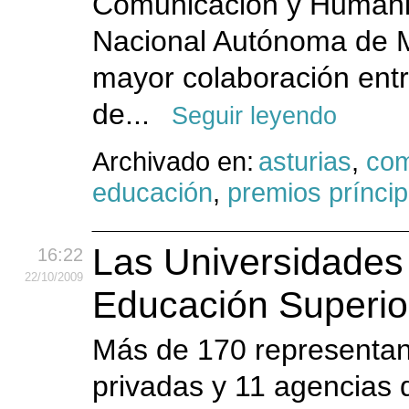
Comunicación y Humani
Nacional Autónoma de 
mayor colaboración entre
de...
Seguir leyendo
Archivado en:
asturias
,
com
educación
,
premios príncip
Las Universidades 
16:22
22
/10
/2009
Educación Superio
Más de 170 representant
privadas y 11 agencias