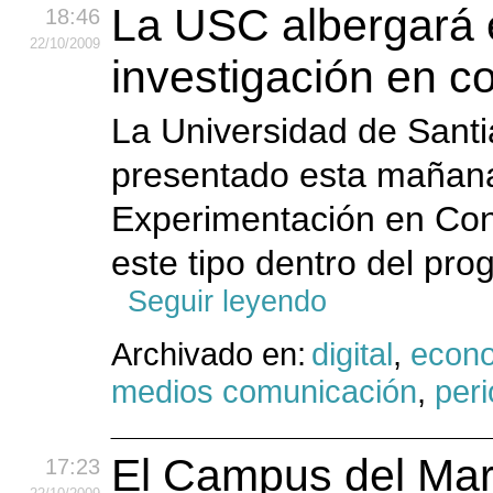
La USC albergará 
18:46
22
/10
/2009
investigación en co
La Universidad de Sant
presentado esta mañana
Experimentación en Cont
este tipo dentro del prog
Seguir leyendo
Archivado en:
digital
,
econ
medios comunicación
,
peri
El Campus del Mar
17:23