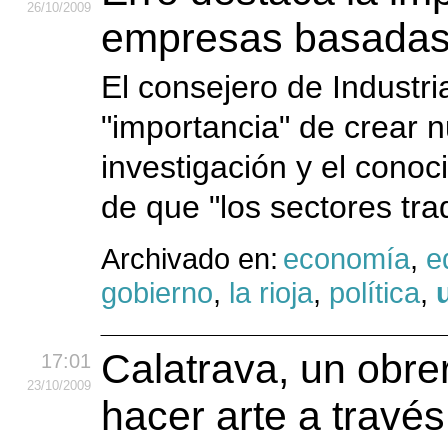
26
/10
/2009
empresas basadas 
El consejero de Industri
"importancia" de crear
investigación y el conoc
de que "los sectores tra
Archivado en:
economía
,
e
gobierno
,
la rioja
,
política
,
Calatrava, un obre
17:01
23
/10
/2009
hacer arte a través