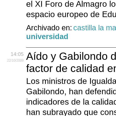
el XI Foro de Almagro lo
espacio europeo de Educ
Archivado en:
castilla la 
universidad
Aído y Gabilondo 
14:05
22
/10
/2009
factor de calidad e
Los ministros de Iguald
Gabilondo, han defendid
indicadores de la calid
han subrayado que conse