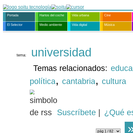
Portada
Hartos del coche
Vida urbana
Cine
El Selector
Medio ambiente
Vida digital
Música
universidad
tema:
Temas relacionados:
educa
,
,
política
cantabria
cultura
Suscríbete
|
¿Qué e