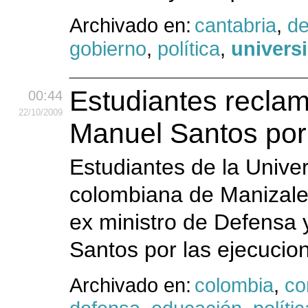
Archivado en:
cantabria
,
de
gobierno
,
política
,
univers
Estudiantes reclam
00:44
22
/10
/2009
Manuel Santos por 
Estudiantes de la Unive
colombiana de Manizales
ex ministro de Defensa 
Santos por las ejecucion
Archivado en:
colombia
,
co