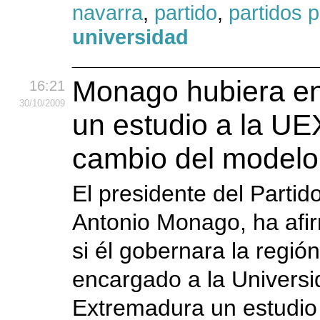
navarra
,
partido
,
partidos p
universidad
Monago hubiera e
16:21
30
/10
/2009
un estudio a la UE
cambio del modelo
El presidente del Partid
Antonio Monago, ha afi
si él gobernara la regió
encargado a la Univers
Extremadura un estudio