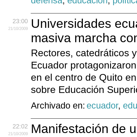
defensa
,
educación
,
polític
Universidades ecu
23:00
21
/10
/2009
masiva marcha con
Rectores, catedráticos y
Ecuador protagonizaron 
en el centro de Quito en
sobre Educación Superio
Archivado en:
ecuador
,
edu
Manifestación de 
22:02
21
/10
/2009