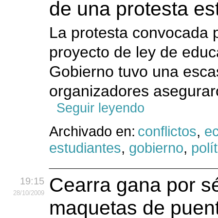
de una protesta es
La protesta convocada 
proyecto de ley de educ
Gobierno tuvo una esca
organizadores aseguraron
Seguir leyendo
Archivado en:
conflictos
,
e
estudiantes
,
gobierno
,
polí
Cearra gana por s
19:15
28
/10
/2009
maquetas de puent