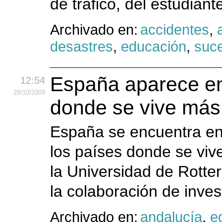
de tráfico, del estudiant
Archivado en:
accidentes
,
desastres
,
educación
,
suc
España aparece en 
12:54
28
/10
/2009
donde se vive más 
España se encuentra en 
los países donde se viv
la Universidad de Rott
la colaboración de inves
Archivado en:
andalucía
,
e