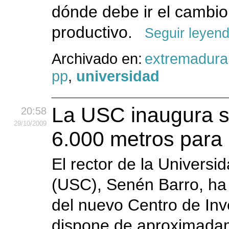
dónde debe ir el cambi
productivo.
Seguir leyen
Archivado en:
extremadura
pp
,
universidad
La USC inaugura su
20:58
29
/10
/2009
6.000 metros para 
El rector de la Univers
(USC), Senén Barro, ha 
del nuevo Centro de Inv
dispone de aproximadam