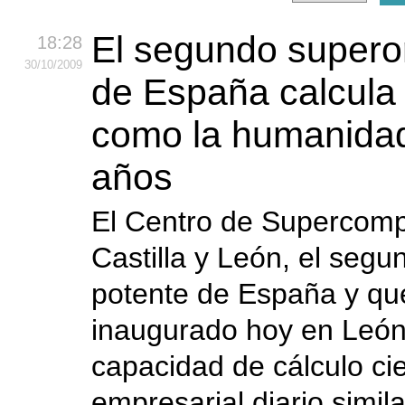
El segundo supero
18:28
30
/10
/2009
de España calcula 
como la humanidad
años
El Centro de Supercomp
Castilla y León, el seg
potente de España y qu
inaugurado hoy en León
capacidad de cálculo cie
empresarial diario simil