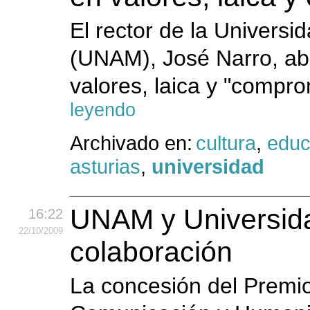
El rector de la Univers
(UNAM), José Narro, a
valores, laica y "compr
leyendo
Archivado en:
cultura
,
educ
asturias
,
universidad
UNAM y Universida
16:22
22
/10
/2009
colaboración
La concesión del Premio