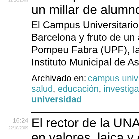
22
/10
/2009
un millar de alum
El Campus Universitario 
Barcelona y fruto de un
Pompeu Fabra (UPF), la
Instituto Municipal de As
Archivado en:
campus unive
salud
,
educación
,
investig
universidad
El rector de la U
16:24
22
/10
/2009
en valores, laica y