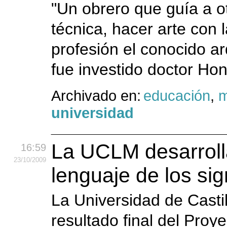
"Un obrero que guía a ot
técnica, hacer arte con 
profesión el conocido a
fue investido doctor Hon
Archivado en:
educación
,
m
universidad
La UCLM desarrolla 
16:59
23
/10
/2009
lenguaje de los si
La Universidad de Casti
resultado final del Proy