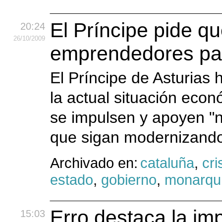
El Príncipe pide q
20:24
26
/10
/2009
emprendedores para
El Príncipe de Asturias
la actual situación econ
se impulsen y apoyen "
que sigan modernizando 
Archivado en:
cataluña
,
cri
estado
,
gobierno
,
monarqu
Erro destaca la im
15:03