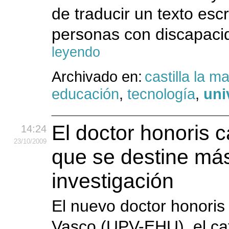
de traducir un texto esc
personas con discapacid
leyendo
Archivado en:
castilla la 
educación
,
tecnología
,
uni
El doctor honoris 
14:24
23
/10
/2009
que se destine más
investigación
El nuevo doctor honoris
Vasco (UPV-EHU), el ca