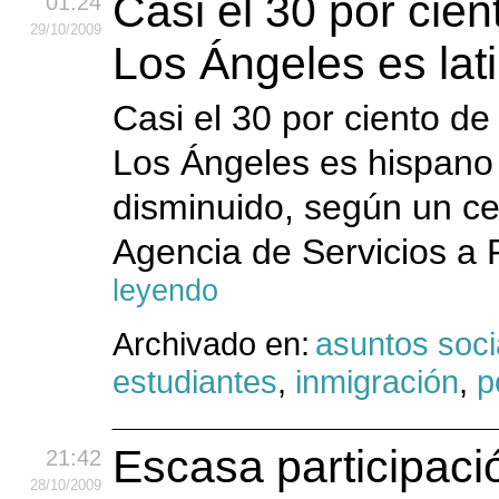
Casi el 30 por cie
01:24
29
/10
/2009
Los Ángeles es lat
Casi el 30 por ciento d
Los Ángeles es hispano
disminuido, según un ce
Agencia de Servicios a 
leyendo
Archivado en:
asuntos soci
estudiantes
,
inmigración
,
p
Escasa participaci
21:42
28
/10
/2009