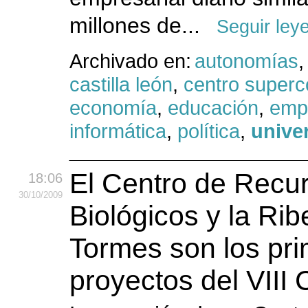
millones de...
Seguir ley
Archivado en:
autonomías
,
castilla león
,
centro super
economía
,
educación
,
emp
informática
,
política
,
unive
El Centro de Recu
18:06
30
/10
/2009
Biológicos y la Rib
Tormes son los pr
proyectos del VIII