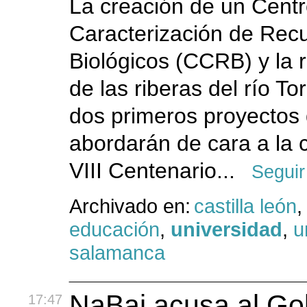
La creación de un Cent
Caracterización de Rec
Biológicos (CCRB) y la 
de las riberas del río T
dos primeros proyectos
abordarán de cara a la 
VIII Centenario...
Seguir
Archivado en:
castilla león
,
educación
,
universidad
,
u
salamanca
NaBai acusa al Go
17:47