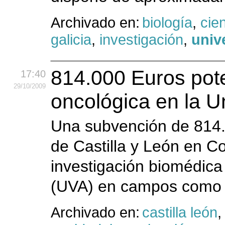
Archivado en:
biología
,
cie
galicia
,
investigación
,
univ
814.000 Euros pote
17:40
29
/10
/2009
oncológica en la U
Una subvención de 814.
de Castilla y León en C
investigación biomédica 
(UVA) en campos como la
Archivado en:
castilla león