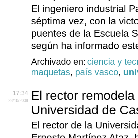
El ingeniero industrial 
séptima vez, con la vic
puentes de la Escuela S
según ha informado este 
Archivado en:
ciencia y tec
maquetas
,
país vasco
,
uni
El rector remodela
17:34
28
/10
/2009
Universidad de Ca
El rector de la Univers
Ernesto Martínez Ataz, 