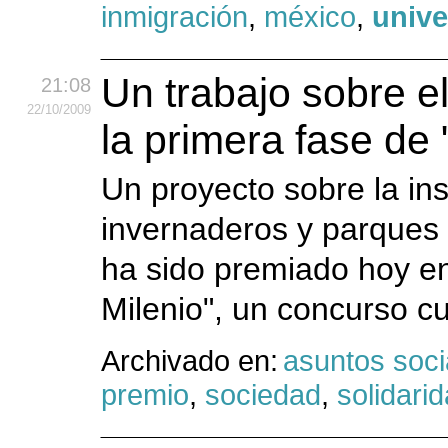
inmigración
,
méxico
,
unive
Un trabajo sobre e
21:08
22
/10
/2009
la primera fase de 
Un proyecto sobre la ins
invernaderos y parques 
ha sido premiado hoy en
Milenio", un concurso cu
Archivado en:
asuntos soci
premio
,
sociedad
,
solidari