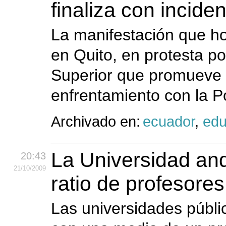
finaliza con incide
La manifestación que hoy
en Quito, en protesta p
Superior que promueve e
enfrentamiento con la P
Archivado en:
ecuador
,
edu
La Universidad and
20:43
21
/10
/2009
ratio de profesore
Las universidades públi