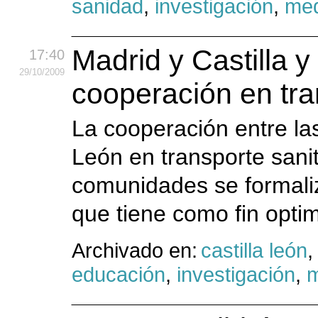
sanidad
,
investigación
,
med
Madrid y Castilla y
17:40
29
/10
/2009
cooperación en tra
La cooperación entre la
León en transporte sani
comunidades se formali
que tiene como fin optim
Archivado en:
castilla león
educación
,
investigación
,
m