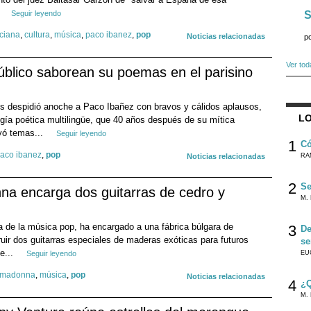
.
Seguir leyendo
S
ciana
,
cultura
,
música
,
paco ibanez
,
pop
Noticias relacionadas
p
Ver tod
úblico saborean su poemas en el parisino
es despidió anoche a Paco Ibañez con bravos y cálidos aplausos,
LO
ogía poética multilingüe, que 40 años después de su mítica
uyó temas...
Seguir leyendo
1
Có
aco ibanez
,
pop
Noticias relacionadas
RA
2
Se
na encarga dos guitarras de cedro y
M. 
a de la música pop, ha encargado a una fábrica búlgara de
3
De
uir dos guitarras especiales de maderas exóticas para futuros
se
e...
Seguir leyendo
EU
madonna
,
música
,
pop
Noticias relacionadas
4
¿Q
M. 