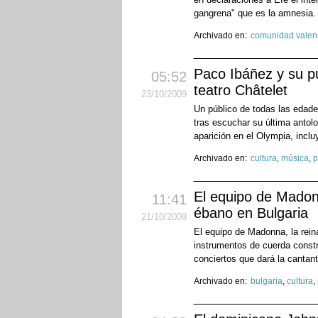
gangrena" que es la amnesia
Archivado en:
comunidad valen
Paco Ibáñez y su p
05:52
teatro Châtelet
23
/10
/2009
Un público de todas las edad
tras escuchar su última antol
aparición en el Olympia, incl
Archivado en:
cultura
,
música
,
p
El equipo de Madon
11:41
ébano en Bulgaria
21
/10
/2009
El equipo de Madonna, la rein
instrumentos de cuerda constr
conciertos que dará la cantant
Archivado en:
bulgaria
,
cultura
,