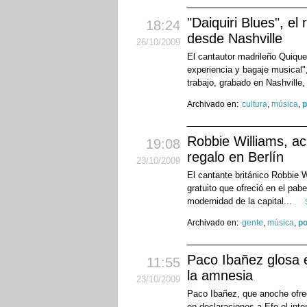
"Daiquiri Blues", e
18:24
desde Nashville
26
/10
/2009
El cantautor madrileño Quique
experiencia y bagaje musical",
trabajo, grabado en Nashville,
Archivado en:
cultura
,
música
,
p
Robbie Williams, a
19:08
regalo en Berlín
23
/10
/2009
El cantante británico Robbie 
gratuito que ofreció en el pab
modernidad de la capital...
Archivado en:
gente
,
música
,
p
Paco Ibañez glosa e
11:55
la amnesia
23
/10
/2009
Paco Ibañez, que anoche ofrec
en declaraciones a Efe el int