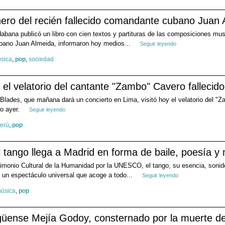
nero del recién fallecido comandante cubano Juan 
Habana publicó un libro con cien textos y partituras de las composiciones musi
bano Juan Almeida, informaron hoy medios...
Seguir leyendo
sica
,
pop
,
sociedad
 el velatorio del cantante "Zambo" Cavero fallecido
ades, que mañana dará un concierto en Lima, visitó hoy el velatorio del "Za
do ayer.
Seguir leyendo
erú
,
pop
l tango llega a Madrid en forma de baile, poesía y
imonio Cultural de la Humanidad por la UNESCO, el tango, su esencia, sonido
 un espectáculo universal que acoge a todo...
Seguir leyendo
úsica
,
pop
agüense Mejía Godoy, consternado por la muerte 