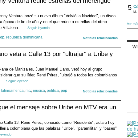
ny Ventura reúne estrellas del merengue
5
Có
M. 
nny Ventura lanzó su nuevo álbum "Volvió la Navidad", un disco
 época de fin de año y en el que reúne a estrellas del ritmo
Ver má
 Villalona...
Seguir leyendo
op
,
república dominicana
Noticias relacionadas
W
o veta a Calle 13 por "ultrajar" a Uribe y
biana de Manizales, Juan Manuel Llano, vetó hoy al grupo
nsiderar que su líder, René Pérez, "ultrajó a todos los colombianos
.
Seguir leyendo
,
latinoamérica
,
mtv
,
música
,
política
,
pop
Noticias relacionadas
 que el mensaje sobre Uribe en MTV era un
ueño Calle 13, René Pérez, conocido como "Residente", aclaró hoy
illería colombiana que las palabras "Uribe", "paramilitar" y "bases"
 leyendo