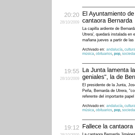
El Ayuntamiento de 
20:20
cantaora Bernarda
28
/10
/2009
La capilla ardiente de Bernar
Utrera', quedará instalada en 
mañana jueves a partir de las 
Archivado en:
andalucía
,
cultur
música
,
obituarios
,
pop
,
socied
La Junta lamenta l
19:55
geniales", la de Be
28
/10
/2009
El presidente de la Junta, Jo
Peña, Bernarda de Utrera, "co
referente del importante papel
Archivado en:
andalucía
,
cultur
música
,
obituarios
,
pop
,
socied
Fallece la cantaora
19:12
La cantaora Bernarda Jiménez
28
/10
/2009