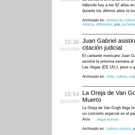
fallecido hoy a los 82 años e
durante los últimos años la tu
Archivado en:
andalucía
,
cultur
música
,
obituarios
,
pop
,
socied
Juan Gabriel asist
15:36
citación judicial
28
/10
/2009
El cantante mexicano Juan Gab
asistirá la próxima semana al
Las Vegas (EE.UU.), pese a q
Archivado en:
chile
,
cultura
,
esp
La Oreja de Van Go
18:54
Muerto
26
/10
/2009
La Oreja de Van Gogh llega ho
un concierto especial en el pa
Aviv.
Seguir leyendo
Archivado en:
cultura
,
música
,
p