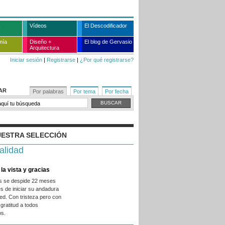
Vídeos
El Descodificador
mía
Diseño +
El blog de Gervasio
Arquitectura
Iniciar sesión
|
Registrarse
|
¿Por qué registrarse?
AR
Por palabras
Por tema
Por fecha
ESTRA SELECCIÓN
alidad
la vista y gracias
es se despide 22 meses
s de iniciar su andadura
ed. Con tristeza pero con
gratitud a todos
os.