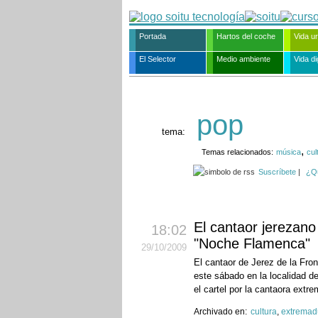
Portada
Hartos del coche
Vida u
El Selector
Medio ambiente
Vida dig
pop
tema:
,
Temas relacionados:
música
cul
Suscríbete
|
¿Q
El cantaor jerezano
18:02
"Noche Flamenca"
29
/10
/2009
El cantaor de Jerez de la Fro
este sábado en la localidad 
el cartel por la cantaora extr
Archivado en:
cultura
,
extremad