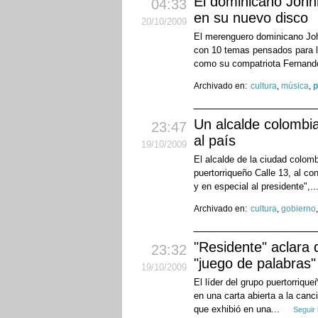
El dominicano John
04:33
en su nuevo disco
20
/10
/2009
El merenguero dominicano Joh
con 10 temas pensados para la
como su compatriota Fernando
Archivado en:
cultura
,
música
,
p
Un alcalde colombian
23:47
al país
19
/10
/2009
El alcalde de la ciudad colom
puertorriqueño Calle 13, al co
y en especial al presidente",..
Archivado en:
cultura
,
gobierno
"Residente" aclara
23:32
"juego de palabras"
19
/10
/2009
El líder del grupo puertorriq
en una carta abierta a la canc
que exhibió en una...
Seguir