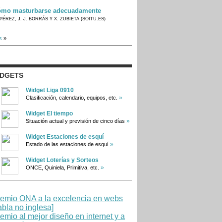
mo masturbarse adecuadamente
PÉREZ, J. J. BORRÁS Y X. ZUBIETA (SOITU.ES)
s
»
IDGETS
Widget Liga 0910
»
Clasificación, calendario, equipos, etc.
Widget El tiempo
»
Situación actual y previsión de cinco días
Widget Estaciones de esquí
»
Estado de las estaciones de esquí
Widget Loterías y Sorteos
»
ONCE, Quiniela, Primitiva, etc.