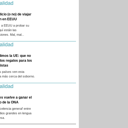
alidad
licio (o no) de viajar
en en EEUU
 a EEUU a probar su
quí están las
iones. Mal, mal...
alidad
dimos la UE: que no
 los regalos para los
istas
s países ven esta
ca más cerca del soborno.
alidad
es vuelve a ganar el
o de la ONA
xcelencia general' entre
dios grandes en lengua
esa.