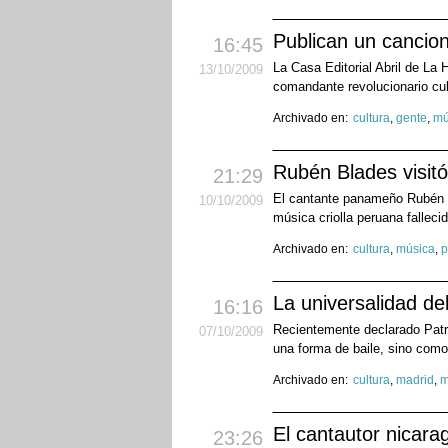
Publican un cancio
16:45
La Casa Editorial Abril de La 
13
/10
/2009
comandante revolucionario cu
Archivado en:
cultura
,
gente
,
mú
Rubén Blades visitó
21:29
El cantante panameño Rubén Bl
10
/10
/2009
música criolla peruana falleci
Archivado en:
cultura
,
música
,
p
La universalidad de
16:16
Recientemente declarado Patr
07
/10
/2009
una forma de baile, sino como
Archivado en:
cultura
,
madrid
,
m
El cantautor nicar
23:26