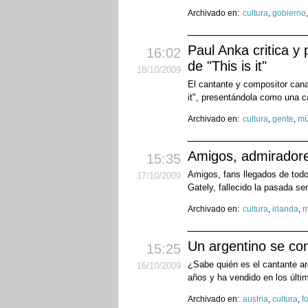
Archivado en:
cultura
,
gobierno
Paul Anka critica y
16:02
de "This is it"
18
/10
/2009
El cantante y compositor cana
it", presentándola como una can
Archivado en:
cultura
,
gente
,
mú
Amigos, admiradores
15:35
Amigos, fans llegados de tod
17
/10
/2009
Gately, fallecido la pasada 
Archivado en:
cultura
,
irlanda
,
m
Un argentino se con
15:25
¿Sabe quién es el cantante a
16
/10
/2009
años y ha vendido en los últi
Archivado en:
austria
,
cultura
,
f