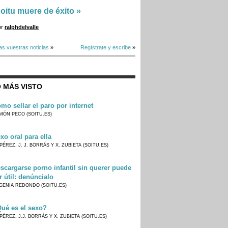
oitu muere de éxito
»
or
ralphdelvalle
as vuestras noticias
»
Regístrate y escribe
»
 MÁS VISTO
mo sellar el paro por internet
MÓN PECO (SOITU.ES)
xo oral para ella
PÉREZ, J. J. BORRÁS Y X. ZUBIETA (SOITU.ES)
scargarse porno infantil sin querer puede
r útil: denúncialo
GENIA REDONDO (SOITU.ES)
ué es el sexo?
PÉREZ, J.J. BORRÁS Y X. ZUBIETA (SOITU.ES)