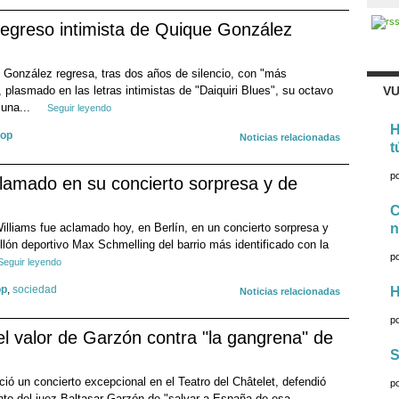
l regreso intimista de Quique González
 González regresa, tras dos años de silencio, con "más
 plasmado en las letras intimistas de "Daiquiri Blues", su octavo
VU
 una...
Seguir leyendo
H
op
Noticias relacionadas
t
p
clamado en su concierto sorpresa y de
C
Williams fue aclamado hoy, en Berlín, en un concierto sorpresa y
n
ellón deportivo Max Schmelling del barrio más identificado con la
p
Seguir leyendo
op
,
sociedad
H
Noticias relacionadas
p
l valor de Garzón contra "la gangrena" de
S
ió un concierto excepcional en el Teatro del Châtelet, defendió
p
ento del juez Baltasar Garzón de "salvar a España de esa