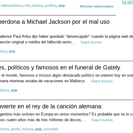
,
latinoamérica
,
mtv
,
música
,
política
,
pop
Noticias relacionadas
 perdona a Michael Jackson por el mal uso
diense Paul Anka dijo haber quedado "desencajado" cuando la página web del
ción original e inédita del fallecido astro...
Seguir leyendo
sica
,
pop
, políticos y famosos en el funeral de Gately
o el mundo, famosos e incluso algún destacado político se unieron hoy en u
semana mientras estaba de vacaciones en Mallorca.
Seguir leyendo
úsica
,
pop
vierte en el rey de la canción alemana
rgentino más exitoso en Europa en estos momentos? Es probable que no lo c
mos cuatro años más de tres millones de discos,...
Seguir leyendo
olclore
,
gente
,
música
,
pop
,
sociedad