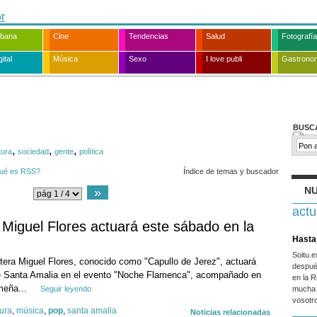
rbana
Cine
Tendencias
Salud
Fotografía
ital
Música
Sexo
I love publi
Gastrono
BUSC
,
,
,
tura
sociedad
gente
política
ué es RSS?
Índice de temas y buscador
NU
»
actu
 Miguel Flores actuará este sábado en la
Hasta 
Soitu.
ntera Miguel Flores, conocido como "Capullo de Jerez", actuará
despué
de Santa Amalia en el evento "Noche Flamenca", acompañado en
en la R
emeña...
Seguir leyendo
mucha 
vosotr
ura
,
música
,
pop
,
santa amalia
Noticias relacionadas