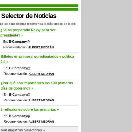
po de especialistas recomienda lo más jugoso de la red
¿Se ha preparado Rajoy para ser
presidente? »
En:
E-Campany@
Recomendación:
ALBERT MEDRÁN
Billetes en primera, eurodiputados y política
2.0 »
En:
E-Campany@
Recomendación:
ALBERT MEDRÁN
¿Por qué son importantes los 100 primeros
días de gobierno? »
En:
E-Campany@
Recomendación:
ALBERT MEDRÁN
5 reflexiones sobre las primarias »
En:
E-Campany@
Recomendación:
ALBERT MEDRÁN
 son nuestros Selectores »