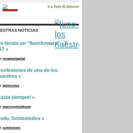
ir a Todo El Selector
ESTRAS NOTICIAS
e tenido un "flashforward" ¿Y
ú?
»
or
rosamariaartal
onfesiones de uno de los
uestros
»
or
ambrosius
asta siempre!
»
or
marcosymolduras
oitu, Somostodos
»
or
schinonero