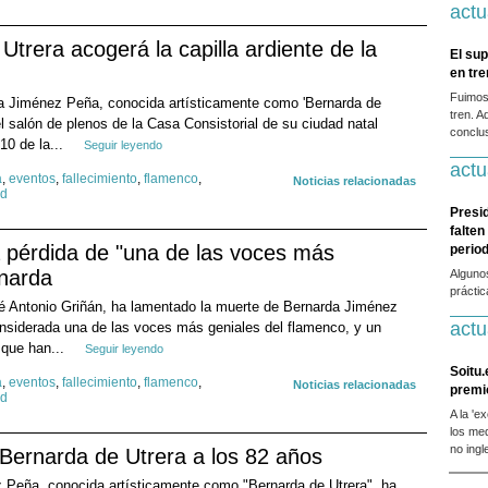
actu
Utrera acogerá la capilla ardiente de la
El sup
en tr
Fuimos
da Jiménez Peña, conocida artísticamente como 'Bernarda de
tren. A
el salón de plenos de la Casa Consistorial de su ciudad natal
conclus
10 de la...
Seguir leyendo
actu
a
,
eventos
,
fallecimiento
,
flamenco
,
Noticias relacionadas
ad
Presi
falten
a pérdida de "una de las voces más
period
rnarda
Alguno
prácti
sé Antonio Griñán, ha lamentado la muerte de Bernarda Jiménez
actu
nsiderada una de las voces más geniales del flamenco, y un
 que han...
Seguir leyendo
Soitu.
a
,
eventos
,
fallecimiento
,
flamenco
,
Noticias relacionadas
premi
ad
A la 'e
los me
no ingl
 Bernarda de Utrera a los 82 años
 Peña, conocida artísticamente como "Bernarda de Utrera", ha