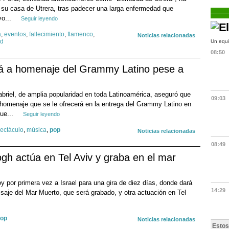
n su casa de Utrera, tras padecer una larga enfermedad que
vo...
Seguir leyendo
a
,
eventos
,
fallecimiento
,
flamenco
,
Noticias relacionadas
ad
Un equi
08:50
irá a homenaje del Grammy Latino pese a
riel, de amplia popularidad en toda Latinoamérica, aseguró que
09:03
 homenaje que se le ofrecerá en la entrega del Grammy Latino en
ue...
Seguir leyendo
ectáculo
,
música
,
pop
Noticias relacionadas
08:49
gh actúa en Tel Aviv y graba en el mar
y por primera vez a Israel para una gira de diez días, donde dará
14:29
isaje del Mar Muerto, que será grabado, y otra actuación en Tel
op
Noticias relacionadas
Estos