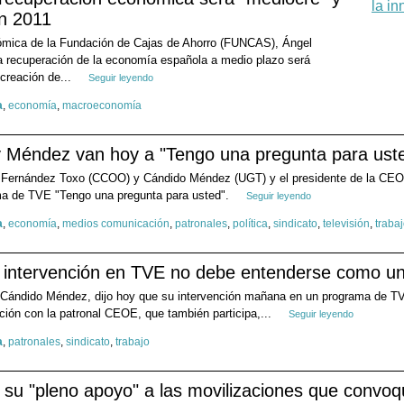
n 2011
nómica de la Fundación de Cajas de Ahorro (FUNCAS), Ángel
la recuperación de la economía española a medio plazo será
creación de...
Seguir leyendo
a
,
economía
,
macroeconomía
y Méndez van hoy a "Tengo una pregunta para ust
io Fernández Toxo (CCOO) y Cándido Méndez (UGT) y el presidente de la CEOE
ma de TVE "Tengo una pregunta para usted".
Seguir leyendo
a
,
economía
,
medios comunicación
,
patronales
,
política
,
sindicato
,
televisión
,
traba
a intervención en TVE no debe entenderse como 
, Cándido Méndez, dijo hoy que su intervención mañana en un programa de TV
ión con la patronal CEOE, que también participa,...
Seguir leyendo
a
,
patronales
,
sindicato
,
trabajo
 su "pleno apoyo" a las movilizaciones que convo