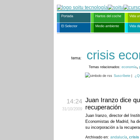
Portada
Hartos del coche
Vida u
El Selector
Medio ambiente
Vida dig
crisis ec
tema:
,
Temas relacionados:
economía
Suscríbete
|
¿Q
Juan Iranzo dice qu
14:24
recuperación
31
/10
/2009
Juan Iranzo, director del Ins
Economistas de Madrid, ha dic
su incorporación a la recuper
Archivado en:
andalucía
,
crisi