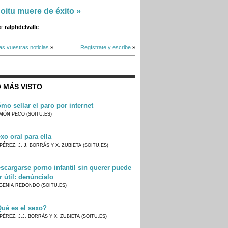
oitu muere de éxito
»
or
ralphdelvalle
as vuestras noticias
»
Regístrate y escribe
»
 MÁS VISTO
mo sellar el paro por internet
MÓN PECO (SOITU.ES)
xo oral para ella
PÉREZ, J. J. BORRÁS Y X. ZUBIETA (SOITU.ES)
scargarse porno infantil sin querer puede
r útil: denúncialo
GENIA REDONDO (SOITU.ES)
ué es el sexo?
PÉREZ, J.J. BORRÁS Y X. ZUBIETA (SOITU.ES)