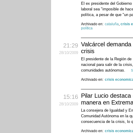
El ex presidente del Gobierno
laboral sea "imposible de hac
política, a pesar de que "un p
Archivado en:
cataluña
,
crisis
política
Valcárcel demanda u
21:29
crisis
28
/10
/2009
El presidente de la Región d
nacional para salir de la crisi
comunidades autónomas.
S
Archivado en:
crisis economic
Pilar Lucio destac
15:16
manera en Extrem
28
/10
/2009
La consejera de Igualdad y Em
Comunidad Autónoma en la qu
consecuencia de la crisis, lo 
Archivado en:
crisis economic