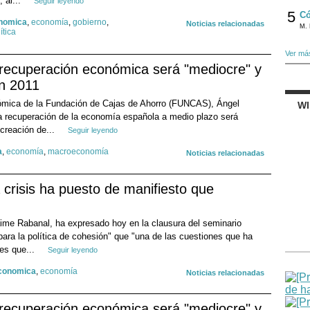
, al...
Seguir leyendo
5
Có
onomica
,
economía
,
gobierno
,
Noticias relacionadas
M. 
ítica
Ver má
 recuperación económica será "mediocre" y
n 2011
nómica de la Fundación de Cajas de Ahorro (FUNCAS), Ángel
W
la recuperación de la economía española a medio plazo será
creación de...
Seguir leyendo
a
,
economía
,
macroeconomía
Noticias relacionadas
 crisis ha puesto de manifiesto que
ime Rabanal, ha expresado hoy en la clausura del seminario
para la política de cohesión" que "una de las cuestiones que ha
 es que...
Seguir leyendo
economica
,
economía
Noticias relacionadas
 recuperación económica será "mediocre" y