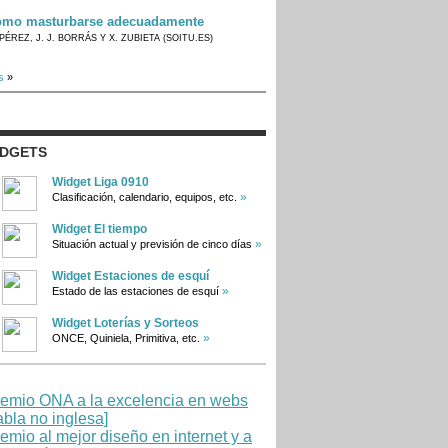
mo masturbarse adecuadamente
PÉREZ, J. J. BORRÁS Y X. ZUBIETA (SOITU.ES)
s
»
IDGETS
Widget Liga 0910
»
Clasificación, calendario, equipos, etc.
Widget El tiempo
»
Situación actual y previsión de cinco días
Widget Estaciones de esquí
»
Estado de las estaciones de esquí
Widget Loterías y Sorteos
»
ONCE, Quiniela, Primitiva, etc.