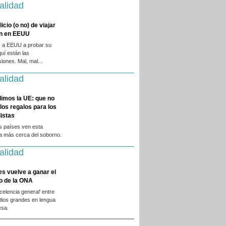
alidad
licio (o no) de viajar
en en EEUU
 a EEUU a probar su
quí están las
iones. Mal, mal...
alidad
dimos la UE: que no
 los regalos para los
istas
s países ven esta
ca más cerca del soborno.
alidad
es vuelve a ganar el
o de la ONA
xcelencia general' entre
dios grandes en lengua
esa.