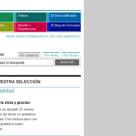
Vídeos
El Descodificador
mía
Diseño +
El blog de Gervasio
Arquitectura
Iniciar sesión
|
Registrarse
|
¿Por qué registrarse?
AR
Por palabras
Por tema
Por fecha
ESTRA SELECCIÓN
alidad
la vista y gracias
es se despide 22 meses
s de iniciar su andadura
ed. Con tristeza pero con
gratitud a todos
os.