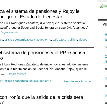
za el sistema de pensiones y Rajoy le
eligro el Estado de bienestar
sé Luis Rodríguez Zapatero, dijo hoy que el sistema sanitario
VU
lud" y que la Seguridad Social tendrá un superávit "cuantioso"
Seguir leyendo
H
t
dos
,
crisis economica
,
galicia
,
gobierno
,
país vasco
,
política
,
vídeos
p
l sistema de pensiones y el PP le acusa
C
ro
n
osé Luis Rodríguez Zapatero, defendió hoy el estado del sistema
nte a la recriminación de líder del PP, Mariano Rajoy, quien le
p
i...
Seguir leyendo
H
dos
,
crisis economica
,
galicia
,
gobierno
,
Noticias relacionadas
p
S
on ironía que la salida de la crisis será
a"
p