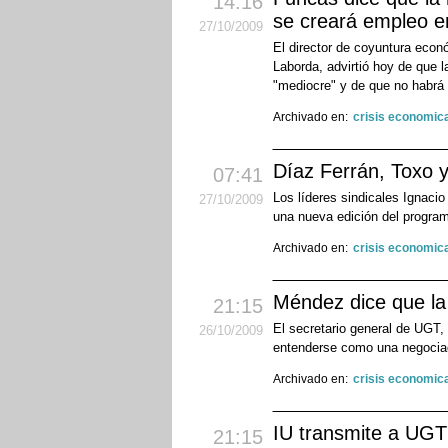
14:16
se creará empleo e
27
/10
/2009
El director de coyuntura eco
Laborda, advirtió hoy de que 
"mediocre" y de que no habrá 
Archivado en:
crisis economic
Díaz Ferrán, Toxo 
07:41
Los líderes sindicales Ignac
27
/10
/2009
una nueva edición del progra
Archivado en:
crisis economic
Méndez dice que l
21:15
El secretario general de UGT
26
/10
/2009
entenderse como una negociac
Archivado en:
crisis economic
IU transmite a UGT
21:15