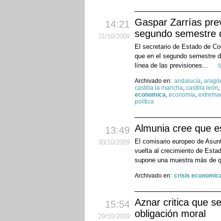
Gaspar Zarrías pre
14:21
segundo semestre 
31
/10
/2009
El secretario de Estado de Co
que en el segundo semestre d
línea de las previsiones...
S
Archivado en:
andalucía
,
aragó
castilla la mancha
,
castilla león
,
economica
,
economía
,
extrema
política
Almunia cree que est
13:49
El comisario europeo de Asun
30
/10
/2009
vuelta al crecimiento de Esta
supone una muestra más de q
Archivado en:
crisis economic
Aznar critica que s
15:54
obligación moral
29
/10
/2009