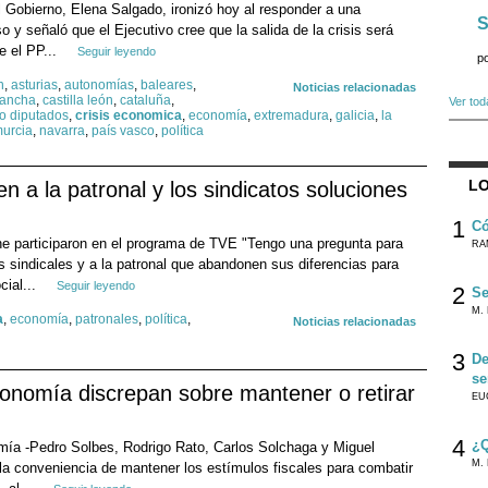
 Gobierno, Elena Salgado, ironizó hoy al responder a una
S
 y señaló que el Ejecutivo cree que la salida de la crisis será
e el PP...
Seguir leyendo
p
n
,
asturias
,
autonomías
,
baleares
,
Noticias relacionadas
 mancha
,
castilla león
,
cataluña
,
Ver tod
o diputados
,
crisis economica
,
economía
,
extremadura
,
galicia
,
la
urcia
,
navarra
,
país vasco
,
política
LO
n a la patronal y los sindicatos soluciones
1
Có
e participaron en el programa de TVE "Tengo una pregunta para
RA
s sindicales y a la patronal que abandonen sus diferencias para
cial...
Seguir leyendo
2
Se
M. 
a
,
economía
,
patronales
,
política
,
Noticias relacionadas
3
De
se
conomía discrepan sobre mantener o retirar
EU
4
¿Q
mía -Pedro Solbes, Rodrigo Rato, Carlos Solchaga y Miguel
M. 
la conveniencia de mantener los estímulos fiscales para combatir