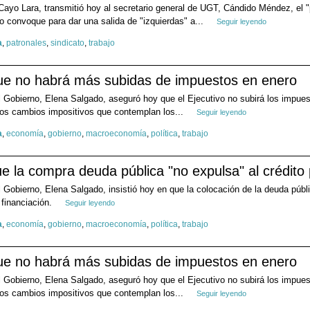
 Cayo Lara, transmitió hoy al secretario general de UGT, Cándido Méndez, el 
to convoque para dar una salida de "izquierdas" a...
Seguir leyendo
a
,
patronales
,
sindicato
,
trabajo
ue no habrá más subidas de impuestos en enero
 Gobierno, Elena Salgado, aseguró hoy que el Ejecutivo no subirá los impues
los cambios impositivos que contemplan los...
Seguir leyendo
a
,
economía
,
gobierno
,
macroeconomía
,
política
,
trabajo
 la compra deuda pública "no expulsa" al crédito 
 Gobierno, Elena Salgado, insistió hoy en que la colocación de la deuda públ
 financiación.
Seguir leyendo
a
,
economía
,
gobierno
,
macroeconomía
,
política
,
trabajo
ue no habrá más subidas de impuestos en enero
 Gobierno, Elena Salgado, aseguró hoy que el Ejecutivo no subirá los impues
los cambios impositivos que contemplan los...
Seguir leyendo