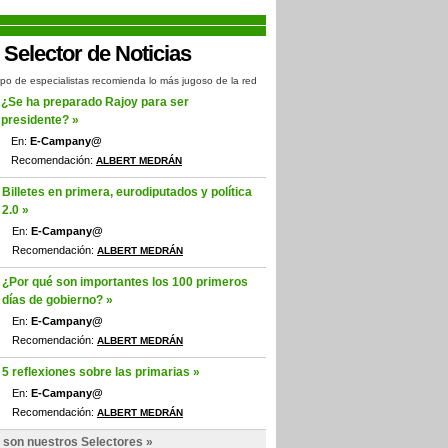
po de especialistas recomienda lo más jugoso de la red
¿Se ha preparado Rajoy para ser
presidente? »
En:
E-Campany@
Recomendación:
ALBERT MEDRÁN
Billetes en primera, eurodiputados y política
2.0 »
En:
E-Campany@
Recomendación:
ALBERT MEDRÁN
¿Por qué son importantes los 100 primeros
días de gobierno? »
En:
E-Campany@
Recomendación:
ALBERT MEDRÁN
5 reflexiones sobre las primarias »
En:
E-Campany@
Recomendación:
ALBERT MEDRÁN
 son nuestros Selectores »