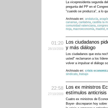
La vicepresidenta segunda del
pregunta del PP en el Congreso
"cuando se produzca", a lo qu
Archivado en:
andalucía
,
aragó
canarias
,
cantabria
,
castilla la
comunidad valenciana
,
congres
rioja
,
macroeconomía
,
madrid
,
m
Los ciudadanos pide
01:20
y más diálogo
28
/10
/2009
Los ciudadanos que esta noch
usted" reclamaron a los lídere
volver a impulsar el diálogo so
Archivado en:
crisis economic
sindicato
,
trabajo
Los ex ministros E
22:58
estímulos anticrisis
27
/10
/2009
Cuatro ex ministros de Econo
Boyer- discreparon hoy sobre 