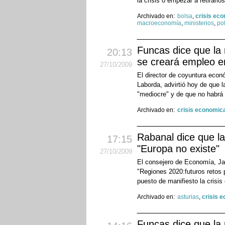
la crisis o empezar a retirarlos
Archivado en:
bolsa
,
crisis ec
macroeconomía
,
ministerios
,
pol
Funcas dice que la
20:13
se creará empleo e
27
/10
/2009
El director de coyuntura eco
Laborda, advirtió hoy de que 
"mediocre" y de que no habrá 
Archivado en:
crisis economic
Rabanal dice que la
17:15
"Europa no existe"
27
/10
/2009
El consejero de Economía, Ja
"Regiones 2020:futuros retos 
puesto de manifiesto la crisis
Archivado en:
asturias
,
crisis 
Funcas dice que la