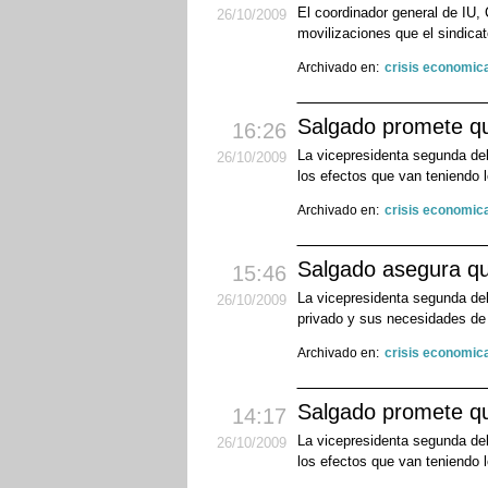
El coordinador general de IU,
26
/10
/2009
movilizaciones que el sindica
Archivado en:
crisis economic
Salgado promete q
16:26
La vicepresidenta segunda del
26
/10
/2009
los efectos que van teniendo 
Archivado en:
crisis economic
Salgado asegura que
15:46
La vicepresidenta segunda del
26
/10
/2009
privado y sus necesidades de
Archivado en:
crisis economic
Salgado promete q
14:17
La vicepresidenta segunda del
26
/10
/2009
los efectos que van teniendo 