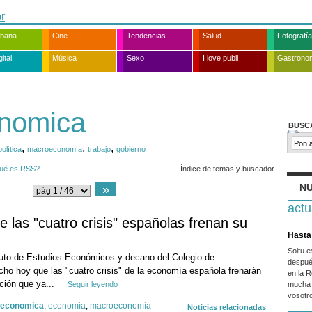
rbana
Cine
Tendencias
Salud
Fotografía
ital
Música
Sexo
I love publi
Gastrono
onomica
BUSC
,
,
,
política
macroeconomía
trabajo
gobierno
ué es RSS?
Índice de temas y buscador
NU
»
actu
e las "cuatro crisis" españolas frenan su
Hasta 
Soitu.
tituto de Estudios Económicos y decano del Colegio de
despué
ho hoy que las "cuatro crisis" de la economía española frenarán
en la R
ación que ya...
Seguir leyendo
mucha 
vosotr
s economica
,
economía
,
macroeconomía
Noticias relacionadas