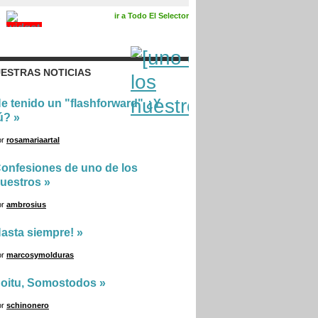
ir a Todo El Selector
ESTRAS NOTICIAS
e tenido un "flashforward" ¿Y
ú?
»
or
rosamariaartal
onfesiones de uno de los
uestros
»
or
ambrosius
asta siempre!
»
or
marcosymolduras
oitu, Somostodos
»
or
schinonero