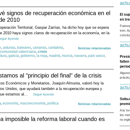
actu
vé signos de recuperación económica en el
El sup
de 2010
en tr
Fuimos
operación Territorial, Gaspar Zarrías, ha dicho hoy que se espera
tren. A
e 2010 haya signos claros de recuperación en la economía, en la
conclus
eguir leyendo
actu
n
,
asturias
,
baleares
,
canarias
,
cantabria
,
Noticias relacionadas
comunidad valenciana
,
crisis
dura
,
galicia
,
gobierno
,
la rioja
,
madrid
,
murcia
,
navarra
,
país vasco
,
Presi
falten
period
Alguno
amos al "principio del final" de la crisis
prácti
tos Económicos y Monetarios, Joaquín Almunia, valoró hoy la
actu
dos Unidos, que ayudará también a la recuperación europea y
ue estamos al...
Seguir leyendo
Soitu.
a
,
economía
,
macroeconomía
,
política
premi
Noticias relacionadas
A la 'e
los me
ea imposible la reforma laboral cuando es
no ingl