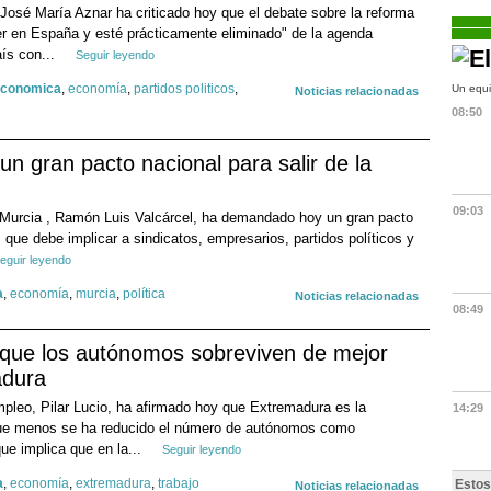
 José María Aznar ha criticado hoy que el debate sobre la reforma
er en España y esté prácticamente eliminado" de la agenda
aís con...
Seguir leyendo
 economica
,
economía
,
partidos politicos
,
Un equi
Noticias relacionadas
08:50
n gran pacto nacional para salir de la
09:03
e Murcia , Ramón Luis Valcárcel, ha demandado hoy un gran pacto
s, que debe implicar a sindicatos, empresarios, partidos políticos y
eguir leyendo
a
,
economía
,
murcia
,
política
Noticias relacionadas
08:49
a que los autónomos sobreviven de mejor
adura
pleo, Pilar Lucio, ha afirmado hoy que Extremadura es la
14:29
e menos se ha reducido el número de autónomos como
que implica que en la...
Seguir leyendo
a
,
economía
,
extremadura
,
trabajo
Estos
Noticias relacionadas