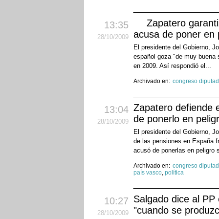
Zapatero garanti
13:35
acusa de poner en p
28
/10
/2009
El presidente del Gobierno, Jo
español goza "de muy buena sa
en 2009. Así respondió el...
Archivado en:
congreso diputa
Zapatero defiende e
13:04
de ponerlo en pelig
28
/10
/2009
El presidente del Gobierno, J
de las pensiones en España fre
acusó de ponerlas en peligro s
Archivado en:
congreso diputa
país vasco
,
política
Salgado dice al PP c
10:27
"cuando se produzc
28
/10
/2009