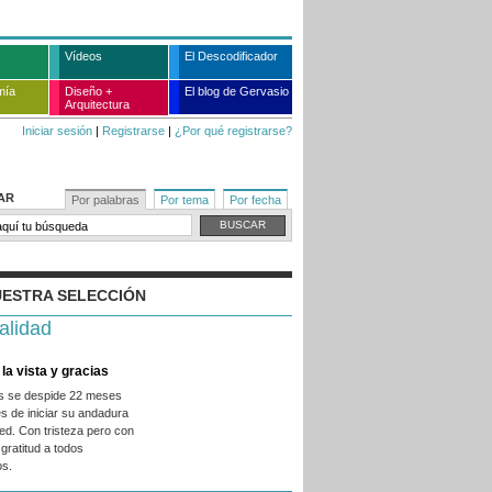
Vídeos
El Descodificador
mía
Diseño +
El blog de Gervasio
Arquitectura
Iniciar sesión
|
Registrarse
|
¿Por qué registrarse?
AR
Por palabras
Por tema
Por fecha
ESTRA SELECCIÓN
alidad
la vista y gracias
es se despide 22 meses
s de iniciar su andadura
ed. Con tristeza pero con
gratitud a todos
os.