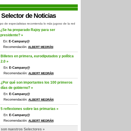
po de especialistas recomienda lo más jugoso de la red
¿Se ha preparado Rajoy para ser
presidente? »
En:
E-Campany@
Recomendación:
ALBERT MEDRÁN
Billetes en primera, eurodiputados y política
2.0 »
En:
E-Campany@
Recomendación:
ALBERT MEDRÁN
¿Por qué son importantes los 100 primeros
días de gobierno? »
En:
E-Campany@
Recomendación:
ALBERT MEDRÁN
5 reflexiones sobre las primarias »
En:
E-Campany@
Recomendación:
ALBERT MEDRÁN
 son nuestros Selectores »