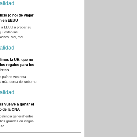
alidad
licio (o no) de viajar
en en EEUU
 a EEUU a probar su
quí están las
iones. Mal, mal...
alidad
dimos la UE: que no
 los regalos para los
istas
s países ven esta
ca más cerca del soborno.
alidad
es vuelve a ganar el
o de la ONA
xcelencia general' entre
dios grandes en lengua
esa.