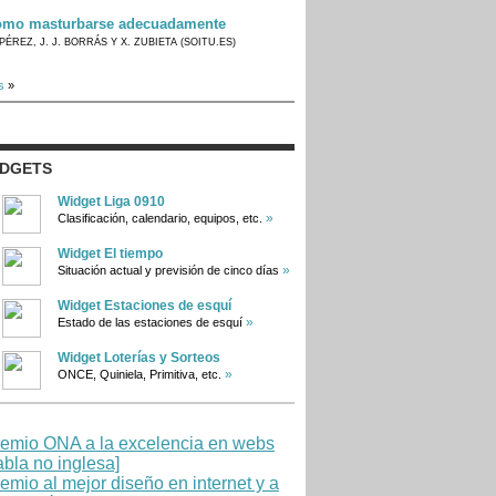
mo masturbarse adecuadamente
PÉREZ, J. J. BORRÁS Y X. ZUBIETA (SOITU.ES)
s
»
IDGETS
Widget Liga 0910
»
Clasificación, calendario, equipos, etc.
Widget El tiempo
»
Situación actual y previsión de cinco días
Widget Estaciones de esquí
»
Estado de las estaciones de esquí
Widget Loterías y Sorteos
»
ONCE, Quiniela, Primitiva, etc.