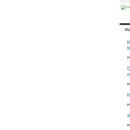
VU
H
t
p
C
n
p
H
p
S
p