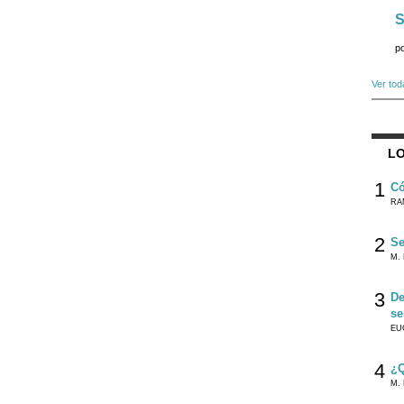
S
p
Ver tod
LO
1
Có
RA
2
Se
M. 
3
De
se
EU
4
¿Q
M. 