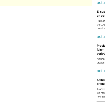
actu
El sup
en tr
Fuimos
tren. A
conclus
actu
Presi
falten
period
Alguno
prácti
actu
Soitu.
premi
A la 'e
los me
no ingl