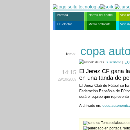
Portada
Hartos del coche
Vida u
El Selector
Medio ambiente
Vida dig
copa aut
tema:
Suscríbete
|
¿Q
El Jerez CF gana l
14:15
en una tanda de pen
29
/10
/2009
El Jerez Club de Fútbol se h
Federación Española de Fútbol
será el equipo que represente 
Archivado en:
copa autonomic
Temas elaborados 
Notic