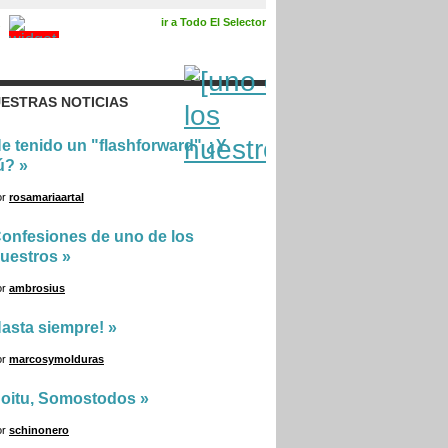
ir a Todo El Selector
ESTRAS NOTICIAS
e tenido un "flashforward" ¿Y
ú?
»
or
rosamariaartal
onfesiones de uno de los
uestros
»
or
ambrosius
asta siempre!
»
or
marcosymolduras
oitu, Somostodos
»
or
schinonero