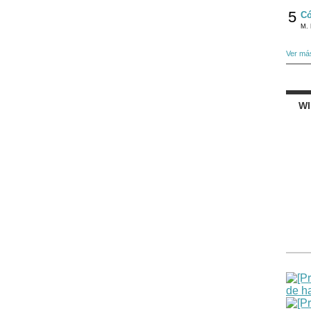
5
Có
M. 
Ver má
W