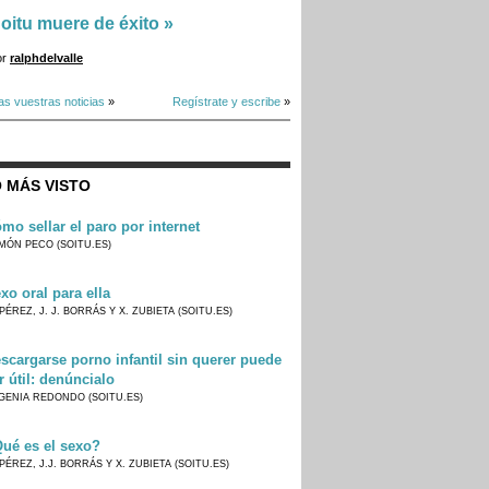
oitu muere de éxito
»
or
ralphdelvalle
as vuestras noticias
»
Regístrate y escribe
»
 MÁS VISTO
mo sellar el paro por internet
MÓN PECO (SOITU.ES)
xo oral para ella
PÉREZ, J. J. BORRÁS Y X. ZUBIETA (SOITU.ES)
scargarse porno infantil sin querer puede
r útil: denúncialo
GENIA REDONDO (SOITU.ES)
ué es el sexo?
PÉREZ, J.J. BORRÁS Y X. ZUBIETA (SOITU.ES)