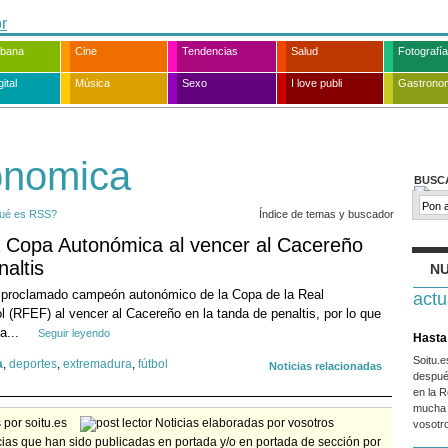
rbana
Cine
Tendencias
Salud
Fotografía
ital
Música
Sexo
I love publi
Gastrono
onomica
BUSC
ué es RSS?
Índice de temas y buscador
a Copa Autonómica al vencer al Cacereño
altis
NU
a proclamado campeón autonómico de la Copa de la Real
actu
 (RFEF) al vencer al Cacereño en la tanda de penaltis, por lo que
a...
Seguir leyendo
Hasta 
Soitu.
a
,
deportes
,
extremadura
,
fútbol
Noticias relacionadas
despué
en la R
mucha 
por soitu.es
Noticias elaboradas por vosotros
vosotr
ias que han sido publicadas en portada y/o en portada de sección por