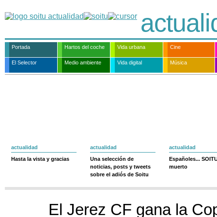
actual
Portada
Hartos del coche
Vida urbana
Cine
El Selector
Medio ambiente
Vida digital
Música
actualidad
actualidad
actualidad
Hasta la vista y gracias
Una selección de
Españoles... SOIT
noticias, posts y tweets
muerto
sobre el adiós de Soitu
El Jerez CF gana la Co