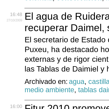
El agua de Ruidera
16:48
27
/10
/2009
recuperar Daimel,
El secretario de Estado
Puxeu, ha destacado ho
externas y de rigor cien
las Tablas de Daimiel y
Archivado en:
agua
,
castil
medio ambiente
,
tablas dai
Fitur 2010 promove
16:00