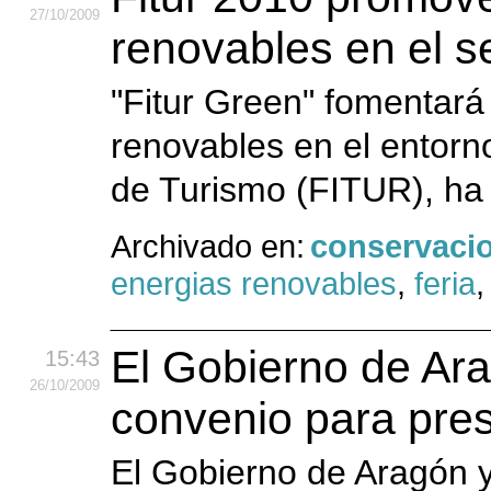
27
/10
/2009
renovables en el s
"Fitur Green" fomentará 
renovables en el entorno
de Turismo (FITUR), ha
Archivado en:
conservaci
energias renovables
,
feria
El Gobierno de Ara
15:43
26
/10
/2009
convenio para pres
El Gobierno de Aragón y