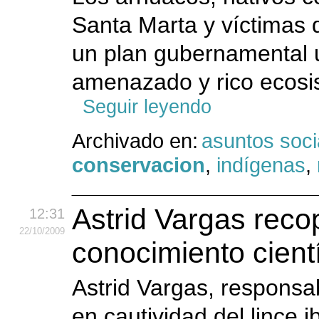
Santa Marta y víctimas 
un plan gubernamental 
amenazado y rico ecosi
Seguir leyendo
Archivado en:
asuntos soci
conservacion
,
indígenas
,
Astrid Vargas recop
12:31
22
/10
/2009
conocimiento cientí
Astrid Vargas, responsa
en cautividad del lince 