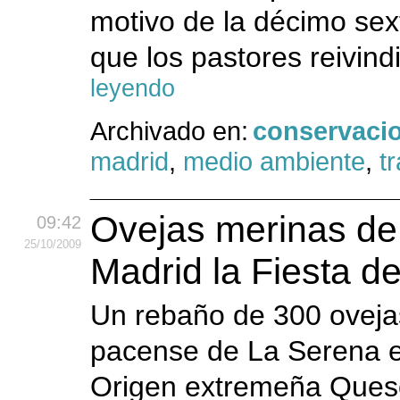
motivo de la décimo sex
que los pastores reivind
leyendo
Archivado en:
conservaci
madrid
,
medio ambiente
,
t
Ovejas merinas de
09:42
25
/10
/2009
Madrid la Fiesta d
Un rebaño de 300 oveja
pacense de La Serena e
Origen extremeña Queso