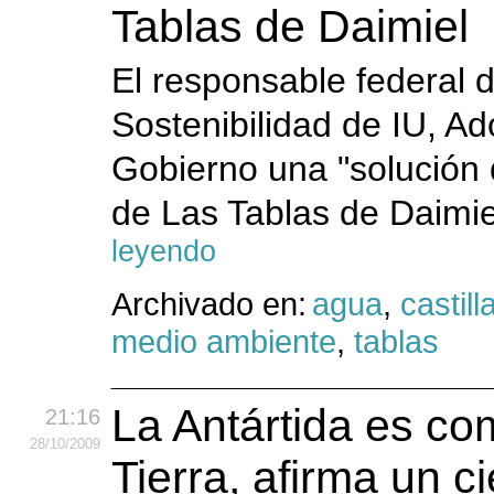
Tablas de Daimiel
El responsable federal 
Sostenibilidad de IU, Ad
Gobierno una "solución d
de Las Tablas de Daimie
leyendo
Archivado en:
agua
,
castil
medio ambiente
,
tablas
La Antártida es co
21:16
28
/10
/2009
Tierra, afirma un ci