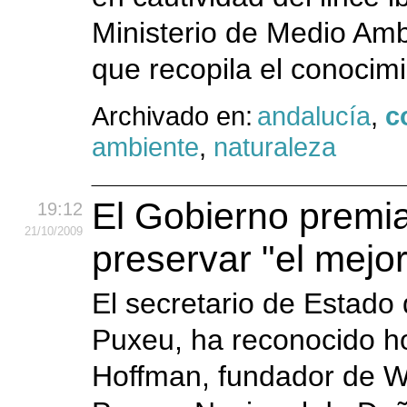
Ministerio de Medio Amb
que recopila el conocim
Archivado en:
andalucía
,
c
ambiente
,
naturaleza
El Gobierno premi
19:12
21
/10
/2009
preservar "el mej
El secretario de Estado
Puxeu, ha reconocido hoy
Hoffman, fundador de W