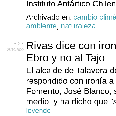
Instituto Antártico Chile
Archivado en:
cambio climá
ambiente
,
naturaleza
Rivas dice con iron
16:27
28
/10
/2009
Ebro y no al Tajo
El alcalde de Talavera d
respondido con ironía a 
Fomento, José Blanco, s
medio, y ha dicho que "s
leyendo