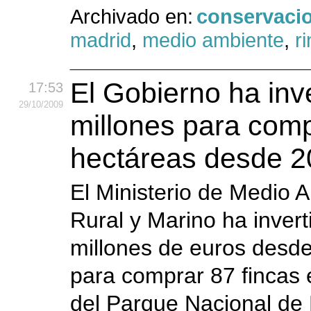
Archivado en:
conservaci
madrid
,
medio ambiente
,
r
El Gobierno ha inv
17:53
29
/10
/2009
millones para com
hectáreas desde 
El Ministerio de Medio 
Rural y Marino ha invert
millones de euros desde
para comprar 87 fincas 
del Parque Nacional de 