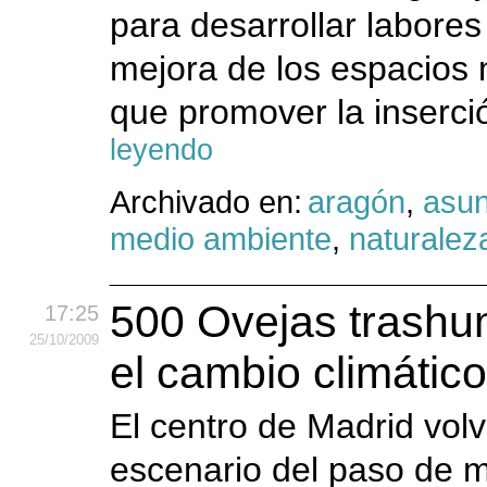
para desarrollar labores
mejora de los espacios 
que promover la inserci
leyendo
Archivado en:
aragón
,
asun
medio ambiente
,
naturalez
500 Ovejas trashu
17:25
25
/10
/2009
el cambio climático
El centro de Madrid vol
escenario del paso de m