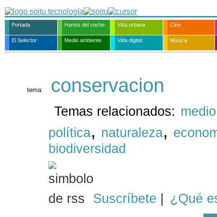
Portada
Hartos del coche
Vida urbana
Cine
El Selector
Medio ambiente
Vida digital
Música
conservacion
tema:
Temas relacionados:
medio
,
,
política
naturaleza
econom
biodiversidad
Suscríbete
|
¿Qué e