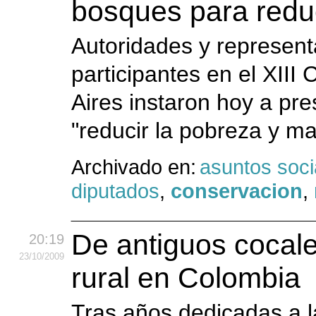
bosques para reduc
Autoridades y represen
participantes en el XII
Aires instaron hoy a pre
"reducir la pobreza y ma
Archivado en:
asuntos soci
diputados
,
conservacion
,
De antiguos cocale
20:19
23
/10
/2009
rural en Colombia
Tras años dedicadas a l