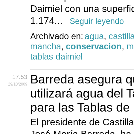
Daimiel con una superfic
1.174...
Seguir leyendo
Archivado en:
agua
,
castill
mancha
,
conservacion
,
m
tablas daimiel
Barreda asegura q
17:53
29
/10
/2009
utilizará agua del 
para las Tablas de
El presidente de Castil