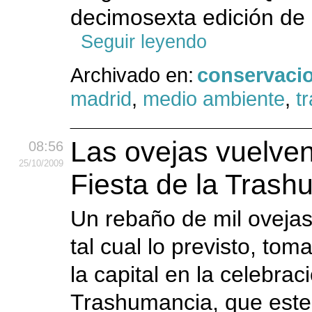
decimosexta edición de 
Seguir leyendo
Archivado en:
conservaci
madrid
,
medio ambiente
,
t
Las ovejas vuelven
08:56
25
/10
/2009
Fiesta de la Tras
Un rebaño de mil ovejas
tal cual lo previsto, to
la capital en la celebrac
Trashumancia, que este 