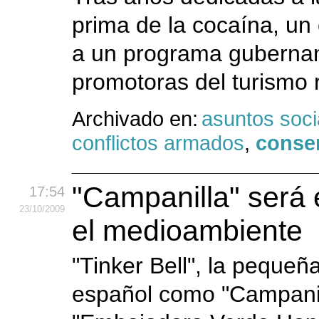
prima de la cocaína, un
a un programa gubernam
promotoras del turismo r
Archivado en:
asuntos soci
conflictos armados
,
conse
"Campanilla" será
17:54
23
/10
/2009
el medioambiente
"Tinker Bell", la peque
español como "Campanil