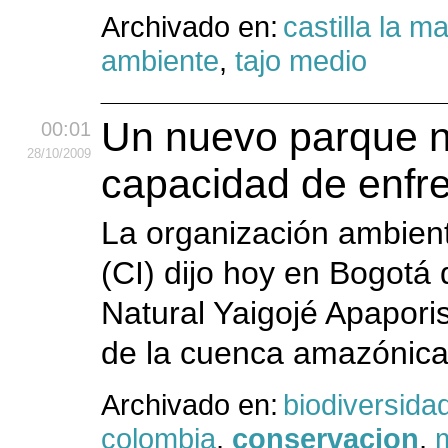
Archivado en:
castilla la 
ambiente
,
tajo medio
Un nuevo parque na
00:01
28
/10
/2009
capacidad de enfre
La organización ambient
(CI) dijo hoy en Bogotá
Natural Yaigojé Apaporis
de la cuenca amazónica 
Archivado en:
biodiversida
colombia
,
conservacion
,