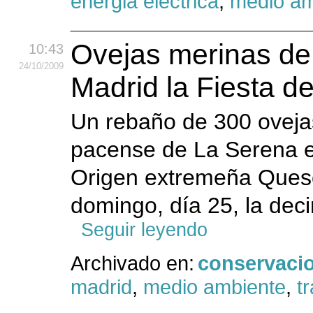
energia electrica
,
medio am
Ovejas merinas de
10:43
24
/10
/2009
Madrid la Fiesta d
Un rebaño de 300 oveja
pacense de La Serena e
Origen extremeña Ques
domingo, día 25, la deci
Seguir leyendo
Archivado en:
conservaci
madrid
,
medio ambiente
,
t