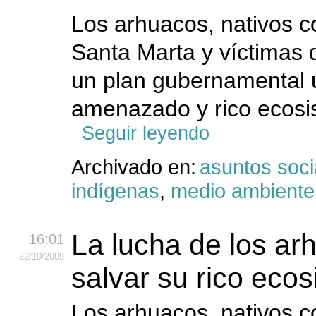
Los arhuacos, nativos c
Santa Marta y víctimas 
un plan gubernamental 
amenazado y rico ecosi
Seguir leyendo
Archivado en:
asuntos soci
indígenas
,
medio ambiente
La lucha de los ar
16:01
22
/10
/2009
salvar su rico eco
Los arhuacos, nativos c