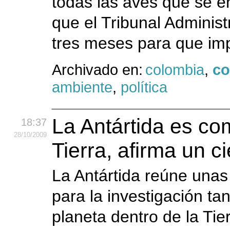
todas las aves que se e
que el Tribunal Administ
tres meses para que im
Archivado en:
colombia
,
co
ambiente
,
política
La Antártida es co
18:37
28
/10
/2009
Tierra, afirma un ci
La Antártida reúne unas
para la investigación t
planeta dentro de la Tier