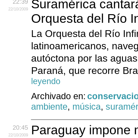
Suramérica cantará
22:39
22
/10
/2009
Orquesta del Río In
La Orquesta del Río Infi
latinoamericanos, nave
autóctona por las aguas 
Paraná, que recorre Bras
leyendo
Archivado en:
conservaci
ambiente
,
música
,
suramér
Paraguay impone ma
20:45
22
/10
/2009