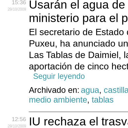
Usarán el agua de 
15:36
29
/10
/2009
ministerio para el 
El secretario de Estado
Puxeu, ha anunciado un
Las Tablas de Daimiel, l
aportación de cinco hec
Seguir leyendo
Archivado en:
agua
,
castil
medio ambiente
,
tablas
IU rechaza el trasv
12:56
29
/10
/2009