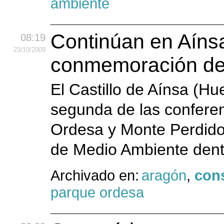
ambiente
Continúan en Aínsa
08:19
23
/10
/2009
conmemoración del
El Castillo de Aínsa (Hu
segunda de las conferen
Ordesa y Monte Perdido
de Medio Ambiente dentr
Archivado en:
aragón
,
con
parque ordesa