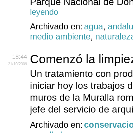
Parque Nacional de Doñ
leyendo
Archivado en:
agua
,
andalu
medio ambiente
,
naturalez
Comenzó la limpiez
18:44
21
/10
/2009
Un tratamiento con prod
iniciar hoy los trabajos
muros de la Muralla ro
jefe del servicio de arqu
Archivado en:
conservaci