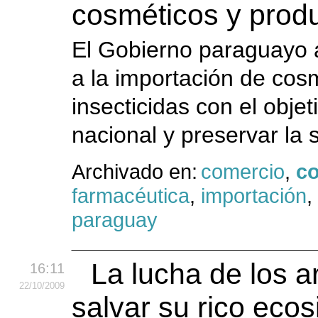
cosméticos y produ
El Gobierno paraguayo 
a la importación de cos
insecticidas con el obje
nacional y preservar la 
Archivado en:
comercio
,
c
farmacéutica
,
importación
,
paraguay
La lucha de los 
16:11
22
/10
/2009
salvar su rico eco