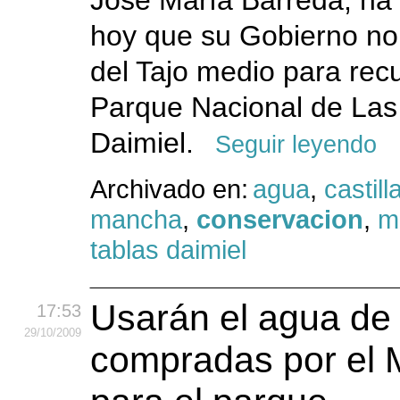
José María Barreda, ha
hoy que su Gobierno no 
del Tajo medio para rec
Parque Nacional de Las
Daimiel.
Seguir leyendo
Archivado en:
agua
,
castill
mancha
,
conservacion
,
m
tablas daimiel
Usarán el agua de 
17:53
29
/10
/2009
compradas por el M