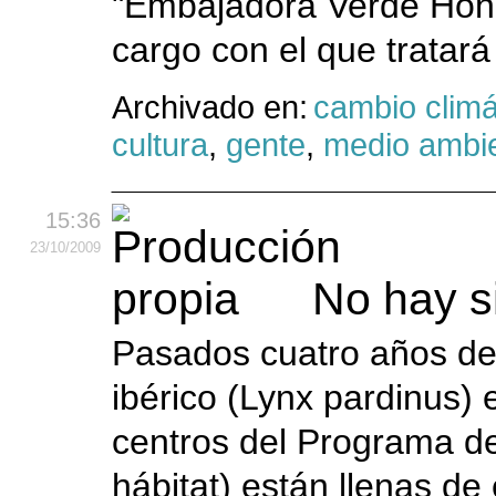
"Embajadora Verde Hono
cargo con el que tratará
Archivado en:
cambio climá
cultura
,
gente
,
medio ambi
15:36
23
/10
/2009
No hay si
Pasados cuatro años des
ibérico (Lynx pardinus) e
centros del Programa de
hábitat) están llenas de 