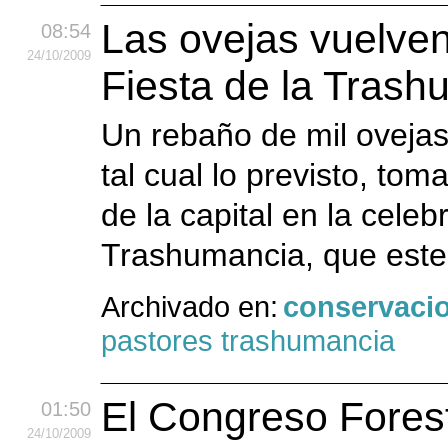
Las ovejas vuelve
08:54
24
/10
/2009
Fiesta de la Tras
Un rebaño de mil ovejas
tal cual lo previsto, t
de la capital en la celeb
Trashumancia, que este 
Archivado en:
conservaci
pastores trashumancia
El Congreso Forest
01:50
24
/10
/2009