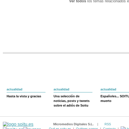
Ver todos
los temas relacionados e
actualidad
actualidad
actualidad
Hasta la vista y gracias
Una selección de
Españoles... SOIT
noticias, posts y tweets
muerto
sobre el adiós de Soitu
Micromedios Digitales S.L.
|
RSS
Qué es soitu.es
|
Quiénes somos
|
Contacto
|