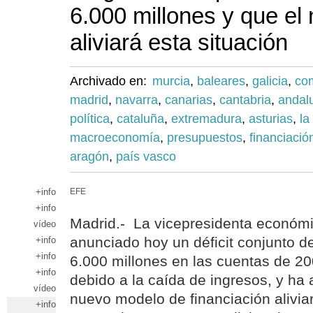
6.000 millones y que e
aliviará esta situación
Archivado en:
murcia
,
baleares
,
galicia
,
co
madrid
,
navarra
,
canarias
,
cantabria
,
andal
política
,
cataluña
,
extremadura
,
asturias
,
la
macroeconomía
,
presupuestos
,
financiaci
aragón
,
país vasco
+info
EFE
+info
Madrid.- La vicepresidenta económi
vídeo
anunciado hoy un déficit conjunto d
+info
+info
6.000 millones en las cuentas de 20
+info
debido a la caída de ingresos, y ha
vídeo
nuevo modelo de financiación aliviar
+info