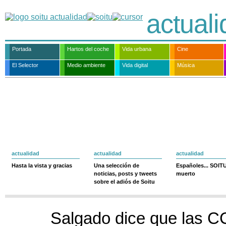
actual
Portada
Hartos del coche
Vida urbana
Cine
El Selector
Medio ambiente
Vida digital
Música
actualidad
actualidad
actualidad
Hasta la vista y gracias
Una selección de
Españoles... SOIT
noticias, posts y tweets
muerto
sobre el adiós de Soitu
Salgado dice que las 