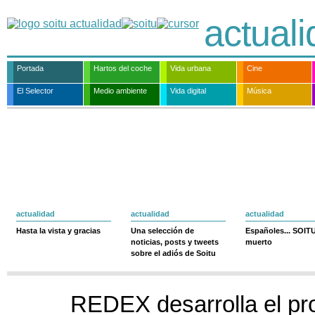
actual
Portada
Hartos del coche
Vida urbana
Cine
El Selector
Medio ambiente
Vida digital
Música
actualidad
actualidad
actualidad
Hasta la vista y gracias
Una selección de
Españoles... SOIT
noticias, posts y tweets
muerto
sobre el adiós de Soitu
REDEX desarrolla el pr