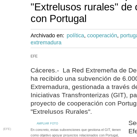
"Extrelusos rurales" de
con Portugal
Archivado en:
política
,
cooperación
,
portug
extremadura
EFE
Cáceres.- La Red Extremeña de Des
ha recibido una subvención de 6.000
Extremadura, gestionada a través d
Iniciativas Transfronterizas (GIT), p
proyecto de cooperación con Portu
"Extrelusos Rurales".
Se
AMPLIAR FOTO
(EFE)
Ef
En concreto, estas subvenciones que gestiona el GIT, tienen
como objetivo apoyar proyectos relacionados con Portugal,