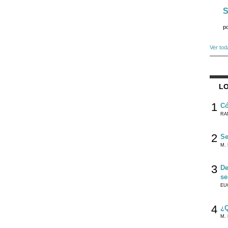
S
p
Ver tod
LO
1
Có
RA
2
Se
M. 
3
De
se
EU
4
¿Q
M. 