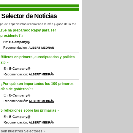
po de especialistas recomienda lo más jugoso de la red
¿Se ha preparado Rajoy para ser
presidente? »
En:
E-Campany@
Recomendación:
ALBERT MEDRÁN
Billetes en primera, eurodiputados y política
2.0 »
En:
E-Campany@
Recomendación:
ALBERT MEDRÁN
¿Por qué son importantes los 100 primeros
días de gobierno? »
En:
E-Campany@
Recomendación:
ALBERT MEDRÁN
5 reflexiones sobre las primarias »
En:
E-Campany@
Recomendación:
ALBERT MEDRÁN
 son nuestros Selectores »