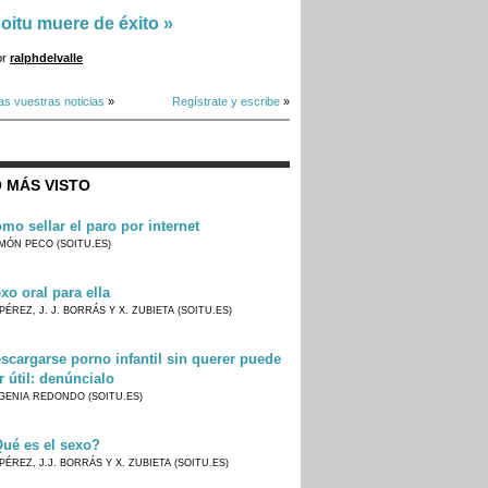
oitu muere de éxito
»
or
ralphdelvalle
as vuestras noticias
»
Regístrate y escribe
»
 MÁS VISTO
mo sellar el paro por internet
MÓN PECO (SOITU.ES)
xo oral para ella
PÉREZ, J. J. BORRÁS Y X. ZUBIETA (SOITU.ES)
scargarse porno infantil sin querer puede
r útil: denúncialo
GENIA REDONDO (SOITU.ES)
ué es el sexo?
PÉREZ, J.J. BORRÁS Y X. ZUBIETA (SOITU.ES)