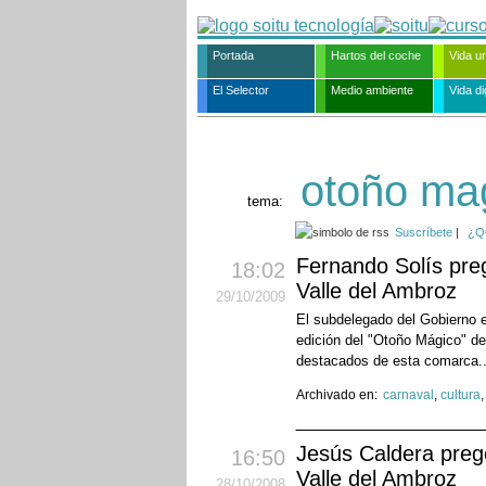
Portada
Hartos del coche
Vida u
El Selector
Medio ambiente
Vida dig
otoño ma
tema:
Suscríbete
|
¿Q
Fernando Solís preg
18:02
Valle del Ambroz
29
/10
/2009
El subdelegado del Gobierno e
edición del "Otoño Mágico" de
destacados de esta comarca.
Archivado en:
carnaval
,
cultura
Jesús Caldera prego
16:50
Valle del Ambroz
28
/10
/2008