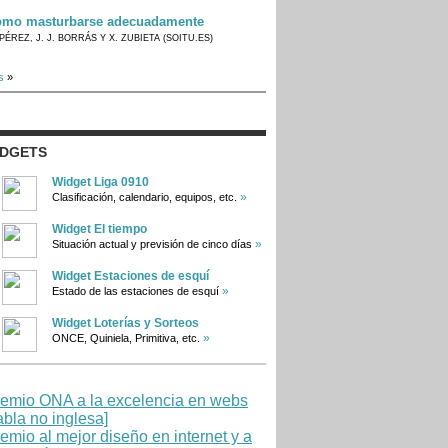
mo masturbarse adecuadamente
PÉREZ, J. J. BORRÁS Y X. ZUBIETA (SOITU.ES)
s
»
IDGETS
Widget Liga 0910
»
Clasificación, calendario, equipos, etc.
Widget El tiempo
»
Situación actual y previsión de cinco días
Widget Estaciones de esquí
»
Estado de las estaciones de esquí
Widget Loterías y Sorteos
»
ONCE, Quiniela, Primitiva, etc.