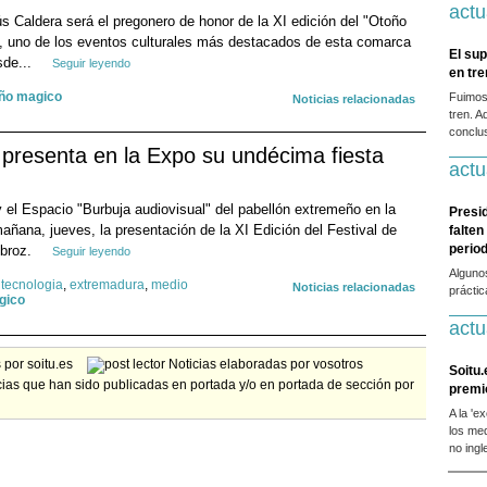
actu
ús Caldera será el pregonero de honor de la XI edición del "Otoño
", uno de los eventos culturales más destacados de esta comarca
El sup
sde...
Seguir leyendo
en tr
ño magico
Fuimos
Noticias relacionadas
tren. A
conclus
 presenta en la Expo su undécima fiesta
actu
y el Espacio "Burbuja audiovisual" del pabellón extremeño en la
Presi
ana, jueves, la presentación de la XI Edición del Festival de
falten
period
mbroz.
Seguir leyendo
Alguno
 tecnologia
,
extremadura
,
medio
Noticias relacionadas
prácti
gico
actu
por soitu.es
Noticias elaboradas por vosotros
Soitu.
ias que han sido publicadas en portada y/o en portada de sección por
premi
A la 'e
los me
no ingl