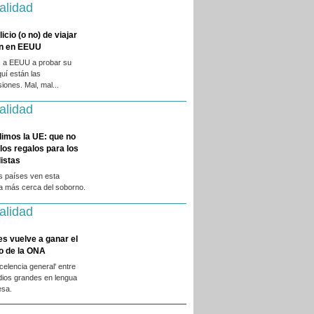
alidad
licio (o no) de viajar
en en EEUU
 a EEUU a probar su
quí están las
iones. Mal, mal...
alidad
dimos la UE: que no
 los regalos para los
istas
s países ven esta
ca más cerca del soborno.
alidad
es vuelve a ganar el
o de la ONA
xcelencia general' entre
dios grandes en lengua
esa.