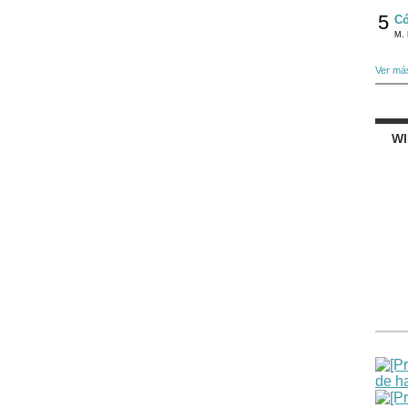
5
Có
M. 
Ver má
W