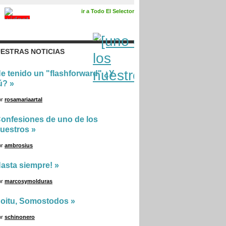
ir a Todo El Selector
ESTRAS NOTICIAS
e tenido un "flashforward" ¿Y
ú?
»
or
rosamariaartal
onfesiones de uno de los
uestros
»
or
ambrosius
asta siempre!
»
or
marcosymolduras
oitu, Somostodos
»
or
schinonero