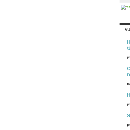
VU
H
t
p
C
n
p
H
p
S
p