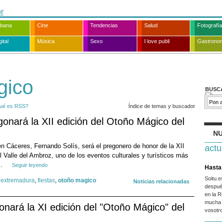
rbana
Cine
Tendencias
Salud
Fotografía
ital
Música
Sexo
I love publi
Gastrono
gico
BUSC
ué es RSS?
Índice de temas y buscador
onará la XII edición del Otoño Mágico del
NU
n Cáceres, Fernando Solís, será el pregonero de honor de la XII
actu
l Valle del Ambroz, uno de los eventos culturales y turísticos más
..
Seguir leyendo
Hasta 
Soitu.
,
extremadura
,
fiestas
,
otoño magico
Noticias relacionadas
despué
en la R
mucha 
nará la XI edición del "Otoño Mágico" del
vosotr