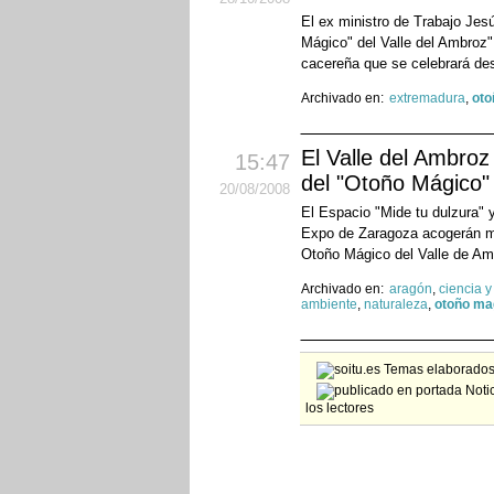
El ex ministro de Trabajo Jes
Mágico" del Valle del Ambroz
cacereña que se celebrará de
Archivado en:
extremadura
,
oto
El Valle del Ambroz
15:47
del "Otoño Mágico"
20
/08
/2008
El Espacio "Mide tu dulzura" 
Expo de Zaragoza acogerán mañ
Otoño Mágico del Valle de A
Archivado en:
aragón
,
ciencia y
ambiente
,
naturaleza
,
otoño ma
Temas elaborados 
Notic
los lectores