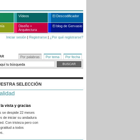
Vídeos
El Descodificador
mía
Diseño +
El blog de Gervasio
Arquitectura
Iniciar sesión
|
Registrarse
|
¿Por qué registrarse?
AR
Por palabras
Por tema
Por fecha
ESTRA SELECCIÓN
alidad
la vista y gracias
es se despide 22 meses
s de iniciar su andadura
ed. Con tristeza pero con
gratitud a todos
os.